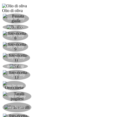
Olio di oliva
Aggiungere la passata di pomodoro giallo.
step by step
Aggiungere qualche foglia di basilico fresco.
step by step
step by step
step by step
step by step
Portare a bollore dell'acqua con sale grosso.
step by step
step by step
Aggiungere le orecchiette al grano arso.
step by step
Procurarsi una manciata di ottimi taralli pugliesi.
step by step
Tritare i taralli pugliesi grossolanamente con un
step by step
coltello.