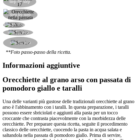
step by step
Saltare la pasta nella passata di pomodoro giallo.
step by step
Saltare le orecchiette in padella.
step by step
Servire completando con i taralli sbriciolati.
step by step
Completare aggiungendo una o due foglioline di
step by step
basilico.
**Foto passo-passo della ricetta.
Informazioni aggiuntive
Orecchiette al grano arso con passata di
pomodoro giallo e taralli
Una delle varianti più gustose delle tradizionali orecchiette al grano
arso è l'abbinamento con i taralli. In questa preparazione, i taralli
possono essere sbriciolati e aggiunti alla pasta per un tocco
croccante che contrasta piacevolmente con la morbidezza delle
orecchiette. Per preparare questa ricetta, seguite il procedimento
classico delle orecchiette, cuocendo la pasta in acqua salata e
saltandola nella passata di pomodoro giallo. Prima di servire,