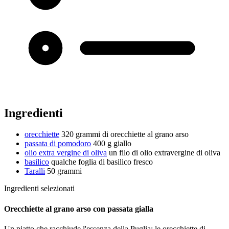
Ingredienti
orecchiette
320 grammi di orecchiette al grano arso
passata di pomodoro
400 g
giallo
olio extra vergine di oliva
un filo di olio extravergine di oliva
basilico
qualche foglia di basilico fresco
Taralli
50 grammi
Ingredienti selezionati
Orecchiette al grano arso con passata gialla
Un piatto che racchiude l'essenza della Puglia: le orecchiette di