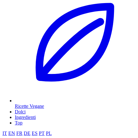
Ricette Vegane
Dolci
Ingredienti
Top
IT
EN
FR
DE
ES
PT
PL