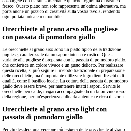
cospargete con i taralli sbriciolati e qualche fogliolina di basilico
fresco. Questo piatto non solo rappresenta un'ottima alternativa, ma
porta anche un pizzico di creatività sulla vostra tavola, rendendo
ogni portata unica e memorabile.
Orecchiette al grano arso alla pugliese
con passata di pomodoro giallo
Le orecchiette al grano arso sono un piatto tipico della tradizione
pugliese, caratterizzate da un sapore intenso e rustico. Questa
variante alla pugliese è preparata con la passata di pomodoro giallo,
che conferisce un colore vivace e un gusto delicato. Per realizzare
questa ricetta, si può seguire il metodo tradizionale di preparazione
delle orecchiette, ma è importante utilizzare ingredienti freschi e di
qualità, come il basilico locale. La cottura della passata di pomodoro
giallo deve essere breve, per mantenere intatti i sapori. Servite le
orecchiette ben calde, magari accompagnate da un buon vino rosso
della regione, per un'esperienza culinaria autentica e ricca di storia.
Orecchiette al grano arso light con
passata di pomodoro giallo
Per chi desidera una versione più leggera delle orecchiette al grano