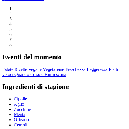
Eventi del momento
Estate
Ricette Vegane
Vegetariane
Freschezza
Leggerezza
Piatti
veloci
Quando c'è sole
Rinfrescarsi
Ingredienti di stagione
Cipolle
Aglio
Zucchine
Menta
Origano
Cetrioli