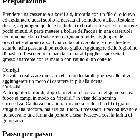
Preparazione
Prendere una casseruola a bordi alti, irrorarla con un filo di olio evo
ed aggiungere quasi subito la passata di pomodoro giallo. Regolare
di sale, aggiungere qualche fogliolina di basilico fresco e far cuocere
pochi minuti. A parte mettere a bollire dell'acqua in una casseruola
con una manciata di sale grosso. Quando bolle, aggiungere le
orecchiette al grano arso. Una volta cotte, scolare le orecchiette e
saltarle nella passata di pomodoro giallo. Aggiungere delle foglioline
di basilico fresco ed una manciata di taralli pugliesi spezzettati
grossolanamente con le mani o con l'aiuto di un coltello.
Consigli
Provate a realizzare questa ricetta con dei taralli pugliesi alle olive:
aggiungerete un tocco di carattere in più alla ricetta.
Curiosità
Ai tempi dei latifondi, dopo la mietitura e raccolta del grano si dava
fuoco ai campi in modo da "ripulirli" in vista della semina
successiva. Capitava che a terra rimanessero dei chicchi di grano
sfuggiti alla raccolta, ma arsi dal fuoco. I mezzadri li raccoglievano e
ne facevano una farina da portare a casa. Nasceva così la farina di
grano arso.
Passo per passo