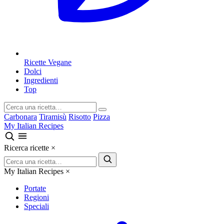
Ricette Vegane
Dolci
Ingredienti
Top
Carbonara
Tiramisù
Risotto
Pizza
My Italian Recipes
Ricerca ricette
×
My Italian Recipes
×
Portate
Regioni
Speciali