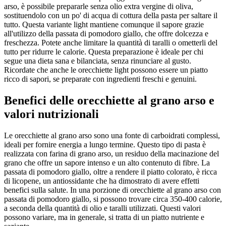
arso, è possibile prepararle senza olio extra vergine di oliva,
sostituendolo con un po' di acqua di cottura della pasta per saltare il
tutto. Questa variante light mantiene comunque il sapore grazie
all'utilizzo della passata di pomodoro giallo, che offre dolcezza e
freschezza. Potete anche limitare la quantità di taralli o ometterli del
tutto per ridurre le calorie. Questa preparazione è ideale per chi
segue una dieta sana e bilanciata, senza rinunciare al gusto.
Ricordate che anche le orecchiette light possono essere un piatto
ricco di sapori, se preparate con ingredienti freschi e genuini.
Benefici delle orecchiette al grano arso e
valori nutrizionali
Le orecchiette al grano arso sono una fonte di carboidrati complessi,
ideali per fornire energia a lungo termine. Questo tipo di pasta è
realizzata con farina di grano arso, un residuo della macinazione del
grano che offre un sapore intenso e un alto contenuto di fibre. La
passata di pomodoro giallo, oltre a rendere il piatto colorato, è ricca
di licopene, un antiossidante che ha dimostrato di avere effetti
benefici sulla salute. In una porzione di orecchiette al grano arso con
passata di pomodoro giallo, si possono trovare circa 350-400 calorie,
a seconda della quantità di olio e taralli utilizzati. Questi valori
possono variare, ma in generale, si tratta di un piatto nutriente e