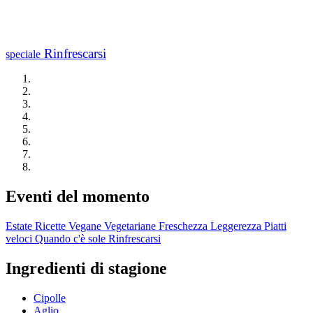
Rinfrescarsi
speciale
Eventi del momento
Estate
Ricette Vegane
Vegetariane
Freschezza
Leggerezza
Piatti
veloci
Quando c'è sole
Rinfrescarsi
Ingredienti di stagione
Cipolle
Aglio