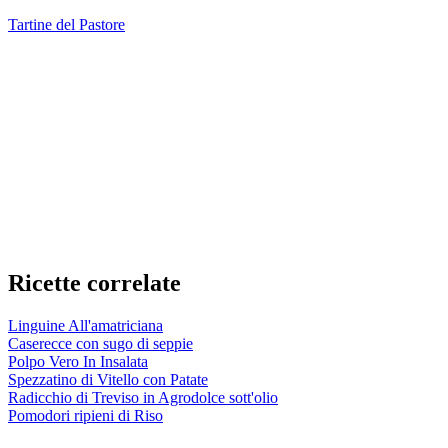
Tartine del Pastore
Ricette correlate
Linguine All'amatriciana
Caserecce con sugo di seppie
Polpo Vero In Insalata
Spezzatino di Vitello con Patate
Radicchio di Treviso in Agrodolce sott'olio
Pomodori ripieni di Riso