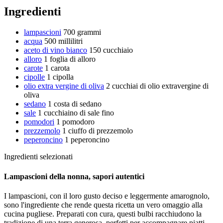
Ingredienti
lampascioni
700 grammi
acqua
500 millilitri
aceto di vino bianco
150 cucchiaio
alloro
1 foglia di alloro
carote
1 carota
cipolle
1 cipolla
olio extra vergine di oliva
2 cucchiai di olio extravergine di
oliva
sedano
1 costa di sedano
sale
1 cucchiaino di sale fino
pomodori
1 pomodoro
prezzemolo
1 ciuffo di prezzemolo
peperoncino
1 peperoncino
Ingredienti selezionati
Lampascioni della nonna, sapori autentici
I lampascioni, con il loro gusto deciso e leggermente amarognolo,
sono l'ingrediente che rende questa ricetta un vero omaggio alla
cucina pugliese. Preparati con cura, questi bulbi racchiudono la
tradizione di una terra generosa, perfetti per accompagnare piatti