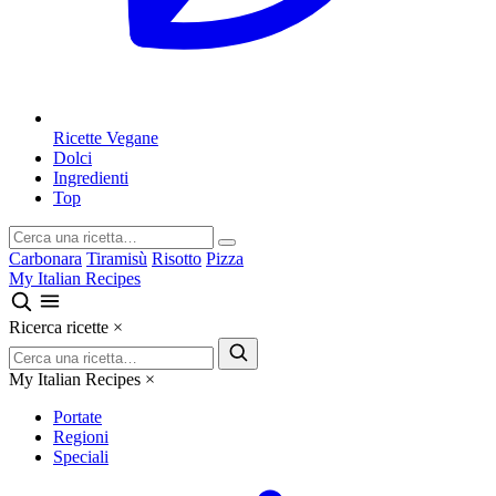
Ricette Vegane
Dolci
Ingredienti
Top
Carbonara
Tiramisù
Risotto
Pizza
My Italian Recipes
Ricerca ricette
×
My Italian Recipes
×
Portate
Regioni
Speciali