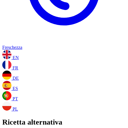
Freschezza
EN
FR
DE
ES
PT
PL
Ricetta alternativa