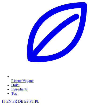
Ricette Vegane
Dolci
Ingredienti
Top
IT
EN
FR
DE
ES
PT
PL