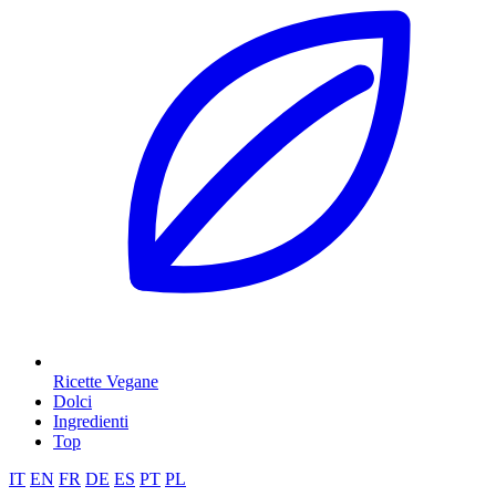
Ricette Vegane
Dolci
Ingredienti
Top
IT
EN
FR
DE
ES
PT
PL