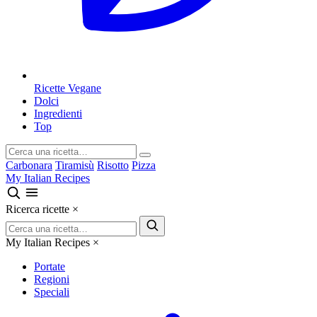
Ricette Vegane
Dolci
Ingredienti
Top
Carbonara
Tiramisù
Risotto
Pizza
My Italian Recipes
Ricerca ricette
×
My Italian Recipes
×
Portate
Regioni
Speciali