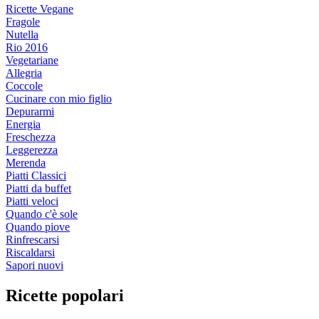
Ricette Vegane
Fragole
Nutella
Rio 2016
Vegetariane
Allegria
Coccole
Cucinare con mio figlio
Depurarmi
Energia
Freschezza
Leggerezza
Merenda
Piatti Classici
Piatti da buffet
Piatti veloci
Quando c'è sole
Quando piove
Rinfrescarsi
Riscaldarsi
Sapori nuovi
Ricette popolari