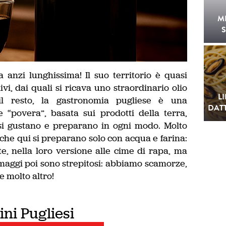
M
S
 anzi lunghissima! Il suo territorio è quasi
i, dai quali si ricava uno straordinario olio
L
 il resto, la gastronomia pugliese è una
DATT
“povera”, basata sui prodotti della terra,
si gustano e preparano in ogni modo. Molto
 che qui si preparano solo con acqua e farina:
e, nella loro versione alle cime di rapa, ma
rmaggi poi sono strepitosi: abbiamo scamorze,
e molto altro!
vini Pugliesi