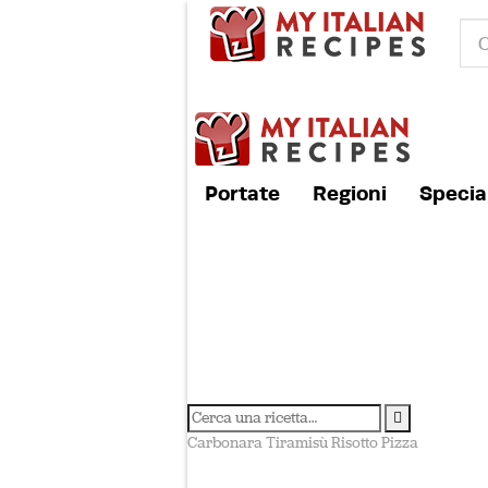
Portate
Regioni
Special
Carbonara
Tiramisù
Risotto
Pizza