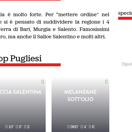
speci
glia è molto forte. Per “mettere ordine” nel
e si è pensato di suddividere la regione i 4
erra di Bari, Murgia e Salento. Famosissimi
o, ma anche il Salice Salentino e molti altri.
op Pugliesi
Cipol
CCIA SALENTINA
MELANZANE
SOTT'OLIO
10'
5'
2
960'
4'
6