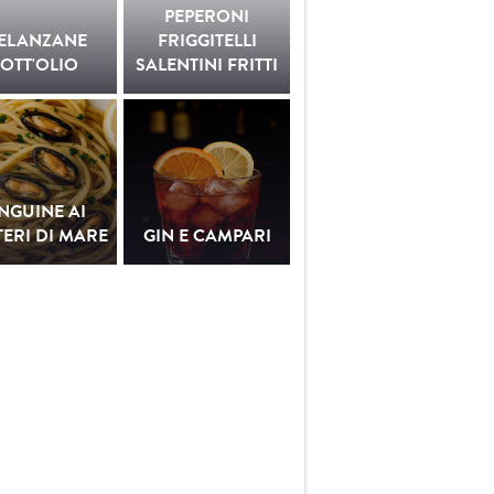
PEPERONI
ELANZANE
FRIGGITELLI
OTT'OLIO
SALENTINI FRITTI
INGUINE AI
ERI DI MARE
GIN E CAMPARI