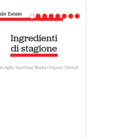
ale
Ricette Vegane
Ingredienti
di stagione
le
Aglio
Zucchine
Menta
Origano
Cetrioli