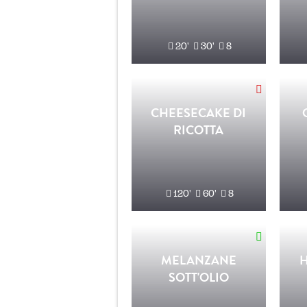
20'
30'
8
CHEESECAKE DI
RICOTTA
120'
60'
8
MELANZANE
SOTT'OLIO