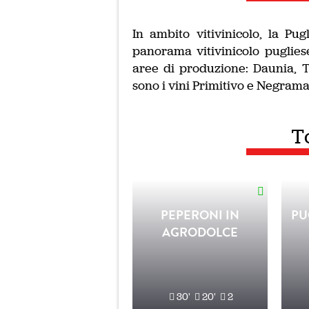
In ambito vitivinicolo, la Pu
panorama vitivinicolo puglies
aree di produzione: Daunia, T
sono i vini Primitivo e Negramar
T
PEPERONI IN
PU
AGRODOLCE
30'
20'
2