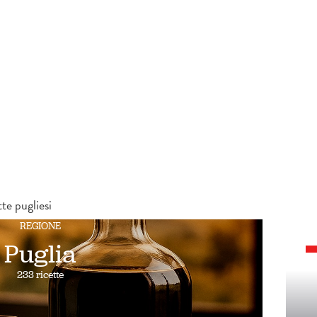
te pugliesi
REGIONE
Puglia
233 ricette