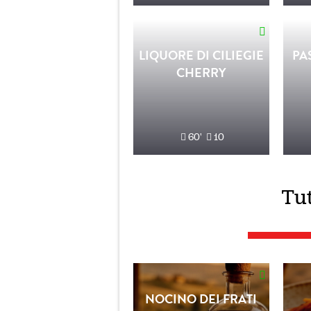
LIQUORE DI CILIEGIE
PA
CHERRY
60'
10
Tut
NOCINO DEI FRATI