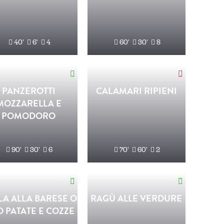
40'
6'
4
60'
30'
8
PANZEROTTI
CALAMARI RIPIENI
MOZZARELLA E
POMODORO
90'
30'
6
70'
60'
2
LA ALLA BARESE O
RAGÙ ALLE VERDURE
O PATATE E COZZE