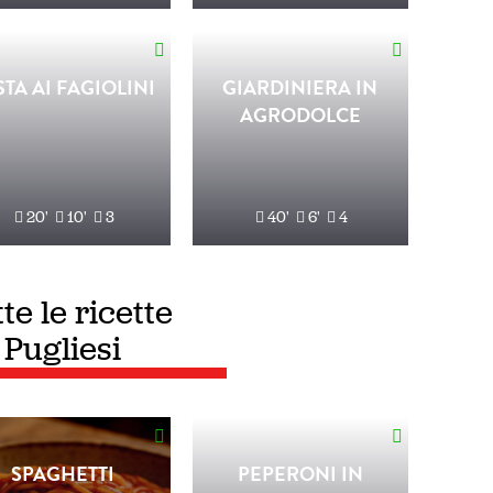
STA AI FAGIOLINI
GIARDINIERA IN
AGRODOLCE
20'
10'
3
40'
6'
4
te le ricette
Pugliesi
SPAGHETTI
PEPERONI IN