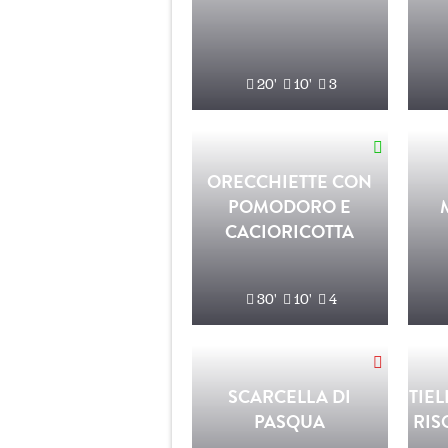
20'
10'
3
ORECCHIETTE CON
POMODORO E
CACIORICOTTA
30'
10'
4
SCARCELLA DI
TIEL
PASQUA
RIS