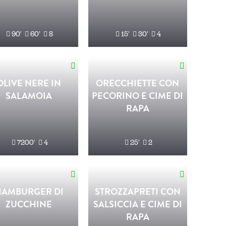
90'
60'
8
15'
30'
4
OLIVE NERE IN
ORECCHIETTE CON
SALAMOIA
PECORINO E CIME DI
RAPA
7200'
4
25'
2
HAMBURGER DI
STROZZAPRETI CON
ZUCCHINE
SALSICCIA E CIME DI
RAPA