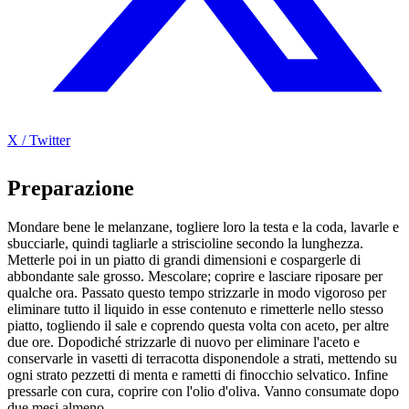
X / Twitter
Preparazione
Mondare bene le melanzane, togliere loro la testa e la coda, lavarle e
sbucciarle, quindi tagliarle a striscioline secondo la lunghezza.
Metterle poi in un piatto di grandi dimensioni e cospargerle di
abbondante sale grosso. Mescolare; coprire e lasciare riposare per
qualche ora. Passato questo tempo strizzarle in modo vigoroso per
eliminare tutto il liquido in esse contenuto e rimetterle nello stesso
piatto, togliendo il sale e coprendo questa volta con aceto, per altre
due ore. Dopodiché strizzarle di nuovo per eliminare l'aceto e
conservarle in vasetti di terracotta disponendole a strati, mettendo su
ogni strato pezzetti di menta e rametti di finocchio selvatico. Infine
pressarle con cura, coprire con l'olio d'oliva. Vanno consumate dopo
due mesi almeno.