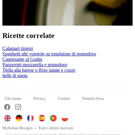
Ricette correlate
Calamari ripieni
Spaghetti alle vongole su emulsione di pomodoro
Cappesante al Gratin
Panzerotti mozzarella e pomodoro
Tiella alla barese o Riso patate e cozze
tielle di gaeta
Chi siamo
Privacy
Cookie
Termini d'uso
MyItalian.Recipes — Tutti i diritti riservati.
© Le foto sono protette da copyright. Vietata la riproduzione senza autorizzazione