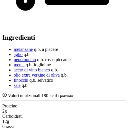
Ingredienti
melanzane
q.b.
a piacere
aglio
q.b.
peperoncino
q.b.
rosso piccante
menta
q.b.
foglioline
aceto di vino bianco
q.b.
olio extra vergine di oliva
q.b.
finocchi
q.b.
selvatico
sale
q.b.
Valori nutrizionali
180 kcal
/ porzione
Proteine
2g
Carboidrati
12g
Grassi