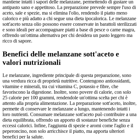
mantiene intatti i sapori delle melanzane, permettendo di gustare un
antipasto sano e appetitoso. La preparazione prevede sempre l'uso di
aceto, sale e spezie, ma si elimina l'olio, rendendo il piatto meno
calorico e più adatto a chi segue una dieta ipocalorica. Le melanzane
sott'aceto senza olio possono essere conservate in barattoli sterilizzati
e sono ideali per accompagnare piatti a base di pesce o carne magra,
offrendo un'ottima alternativa per chi desidera un pasto leggero ma
ricco di sapore.
Benefici delle melanzane sott'aceto e
valori nutrizionali
Le melanzane, ingrediente principale di questa preparazione, sono
una verdura ricca di proprietà nutritive. Contengono antiossidanti,
vitamine e minerali, tra cui vitamina C, potassio e fibre, che
favoriscono la digestione. Inoltre, sono povere di calorie, con solo
25 calorie per 100 grammi, rendendole un'ottima scelta per chi è
attento alla propria alimentazione. La preparazione sott'aceto, inoltre,
permette di conservare le melanzane a lungo, mantenendo intatti i
loro nutrienti. Consumare melanzane sott'aceto può contribuire a una
dieta equilibrata, offrendo un apporto di sostanze benefiche senza
eccessi calorici. Infine, l'aggiunta di spezie e aromi come l'aglio e il
peperoncino, non solo arricchisce il piatto, ma apporta ulteriori
benefici per la salute.