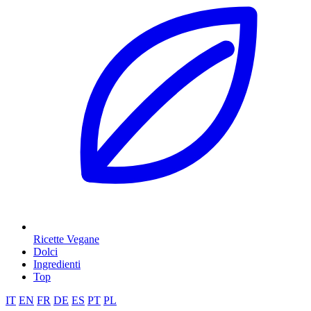
Ricette Vegane
Dolci
Ingredienti
Top
IT
EN
FR
DE
ES
PT
PL