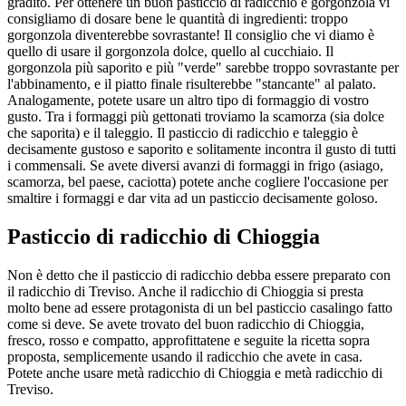
gradito. Per ottenere un buon pasticcio di radicchio e gorgonzola vi
consigliamo di dosare bene le quantità di ingredienti: troppo
gorgonzola diventerebbe sovrastante! Il consiglio che vi diamo è
quello di usare il gorgonzola dolce, quello al cucchiaio. Il
gorgonzola più saporito e più "verde" sarebbe troppo sovrastante per
l'abbinamento, e il piatto finale risulterebbe "stancante" al palato.
Analogamente, potete usare un altro tipo di formaggio di vostro
gusto. Tra i formaggi più gettonati troviamo la scamorza (sia dolce
che saporita) e il taleggio. Il pasticcio di radicchio e taleggio è
decisamente gustoso e saporito e solitamente incontra il gusto di tutti
i commensali. Se avete diversi avanzi di formaggi in frigo (asiago,
scamorza, bel paese, caciotta) potete anche cogliere l'occasione per
smaltire i formaggi e dar vita ad un pasticcio decisamente goloso.
Pasticcio di radicchio di Chioggia
Non è detto che il pasticcio di radicchio debba essere preparato con
il radicchio di Treviso. Anche il radicchio di Chioggia si presta
molto bene ad essere protagonista di un bel pasticcio casalingo fatto
come si deve. Se avete trovato del buon radicchio di Chioggia,
fresco, rosso e compatto, approfittatene e seguite la ricetta sopra
proposta, semplicemente usando il radicchio che avete in casa.
Potete anche usare metà radicchio di Chioggia e metà radicchio di
Treviso.