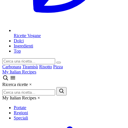
Ricette Vegane
Dolci
Ingredienti
Top
Carbonara
Tiramisù
Risotto
Pizza
My Italian Recipes
Ricerca ricette
×
My Italian Recipes
×
Portate
Regioni
Speciali