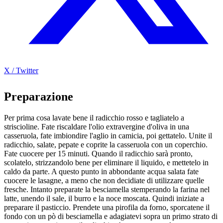
X / Twitter
Preparazione
Per prima cosa lavate bene il radicchio rosso e tagliatelo a
striscioline. Fate riscaldare l'olio extravergine d'oliva in una
casseruola, fate imbiondire l'aglio in camicia, poi gettatelo. Unite il
radicchio, salate, pepate e coprite la casseruola con un coperchio.
Fate cuocere per 15 minuti. Quando il radicchio sarà pronto,
scolatelo, strizzandolo bene per eliminare il liquido, e mettetelo in
caldo da parte. A questo punto in abbondante acqua salata fate
cuocere le lasagne, a meno che non decidiate di utilizzare quelle
fresche. Intanto preparate la besciamella stemperando la farina nel
latte, unendo il sale, il burro e la noce moscata. Quindi iniziate a
preparare il pasticcio. Prendete una pirofila da forno, sporcatene il
fondo con un pò di besciamella e adagiatevi sopra un primo strato di