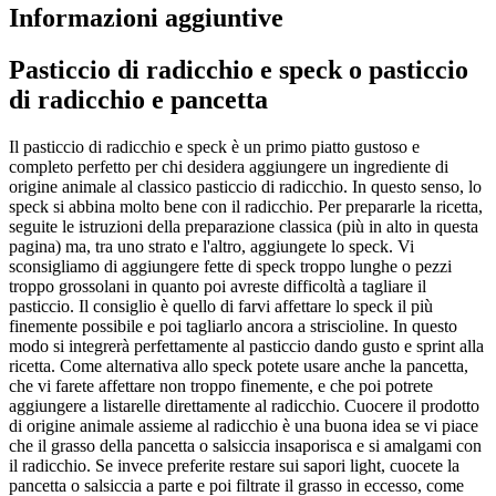
Informazioni aggiuntive
Pasticcio di radicchio e speck o pasticcio
di radicchio e pancetta
Il pasticcio di radicchio e speck è un primo piatto gustoso e
completo perfetto per chi desidera aggiungere un ingrediente di
origine animale al classico pasticcio di radicchio. In questo senso, lo
speck si abbina molto bene con il radicchio. Per prepararle la ricetta,
seguite le istruzioni della preparazione classica (più in alto in questa
pagina) ma, tra uno strato e l'altro, aggiungete lo speck. Vi
sconsigliamo di aggiungere fette di speck troppo lunghe o pezzi
troppo grossolani in quanto poi avreste difficoltà a tagliare il
pasticcio. Il consiglio è quello di farvi affettare lo speck il più
finemente possibile e poi tagliarlo ancora a striscioline. In questo
modo si integrerà perfettamente al pasticcio dando gusto e sprint alla
ricetta. Come alternativa allo speck potete usare anche la pancetta,
che vi farete affettare non troppo finemente, e che poi potrete
aggiungere a listarelle direttamente al radicchio. Cuocere il prodotto
di origine animale assieme al radicchio è una buona idea se vi piace
che il grasso della pancetta o salsiccia insaporisca e si amalgami con
il radicchio. Se invece preferite restare sui sapori light, cuocete la
pancetta o salsiccia a parte e poi filtrate il grasso in eccesso, come