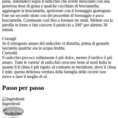
pasta, sistemateci sopra il radicchio che avrete mescolato con una
generosa dose di grana e qualche cucchiaio di besciamella;
aggiungete la besciamella, spolverate con il formaggio grattugiato.
Fate un secondo strato con dei pezzettini di formaggio e poca
besciamella. Continuate così fino a formare tre strati. Mettete ora la
pirofila in forno e fate cuocere il pasticcio a 200° per almeno 30
minuti.
Consigli
Se il retrogusto amaro del radicchio vi disturba, prima di gustarlo
lasciatelo qualche ora in acqua fredda.
Curiosità
Il radicchio precoce solitamente è più dolce, mentre il tardivo è più
amaro. Tutte le varieta' di radicchio crescono bene al nord Italia in
quanto lì il clima è più rigido: al contrario in meridione, dove il clima
è mite, questa deliziosa verdura della famiglia delle cicorie non
riesce a dare il meglio di sé.
Passo per passo
Ingredienti
Tagliare il radicchio a striscioline.
step by step