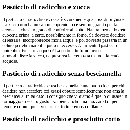
Pasticcio di radicchio e zucca
Il pasticcio di radicchio e zucca è sicuramente qualcosa di originale.
La zucca non ha un sapore coprente ma è sempre gradita per la
cremosità che è in grado di conferire al piatto. Naturalmente dovrete
cuocerla prima, a parte, possibilmente in forno. Se doveste decidere
di lessarla, incorporerebbe molta acqua, e poi dovreste passarla in un
colino per eliminare il liquido in eccesso. Altrimenti il pasticcio
potrebbe diventare acquoso! La cottura in forno invece
ammorbidisce la zucca, ne preserva la cremosità ma non la rende
acquosa.
Pasticcio di radicchio senza besciamella
Il pasticcio di radicchio senza besciamella è una buona idea per chi
desidera non eccedere coi grassi oppure semplicemente non ama la
besciamella. In tal caso il consiglio che vi diamo è quello di usare un
formaggio di vostro gusto - va bene anche una mozzarella - per
rendere comunque il vostro pasticcio cremoso e filante.
Pasticcio di radicchio e prosciutto cotto