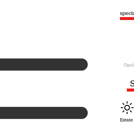
speciale
speci
Estate
Cipol
S
Estate