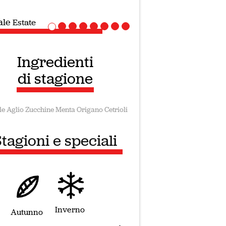
ale
Ricette Vegane
Ingredienti
di stagione
le
Aglio
Zucchine
Menta
Origano
Cetrioli
tagioni e speciali
Inverno
Autunno