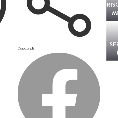
RIS
M
SE
Condividi