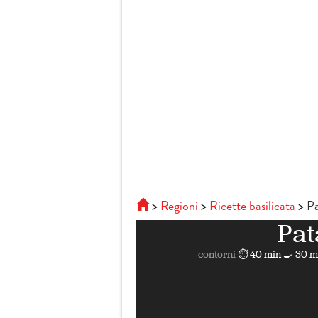
Regioni
Ricette basilicata
Pa
Pat
contorni
⏱ 40 min
🍳 30 m