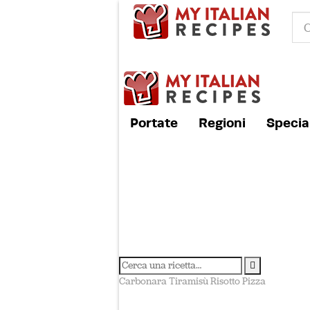
Portate
Regioni
Special
Carbonara
Tiramisù
Risotto
Pizza