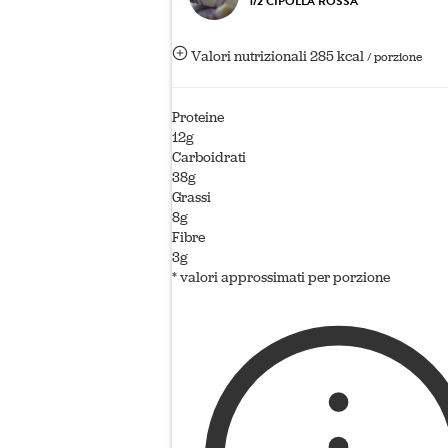
1/2 CIPOLLA ROSSA
Valori nutrizionali
285 kcal
/ porzione
Proteine
12g
Carboidrati
38g
Grassi
8g
Fibre
3g
* valori approssimati per porzione