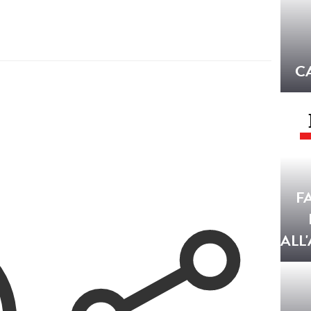
C
F
ALL