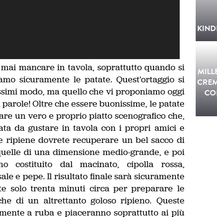
KIND
 mai mancare in tavola, soprattutto quando si
MILL
mo sicuramente le patate. Quest'ortaggio si
CREM
ssimi modo, ma quello che vi proponiamo oggi
CO
 parole! Oltre che essere buonissime, le patate
zare un vero e proprio piatto scenografico che,
tata da gustare in tavola con i propri amici e
te ripiene dovrete recuperare un bel sacco di
quelle di una dimensione medio-grande, e poi
o costituito dal macinato, cipolla rossa,
ale e pepe. Il risultato finale sarà sicuramente
e solo trenta minuti circa per preparare le
che di un altrettanto goloso ripieno. Queste
mente a ruba e piaceranno soprattutto ai più