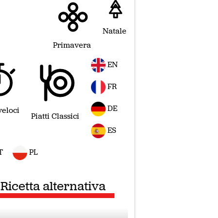
Natale
Primavera
EN
FR
DE
veloci
Piatti Classici
ES
T
PL
Ricetta alternativa