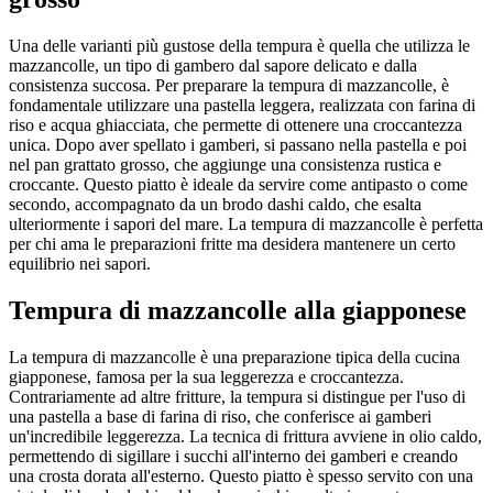
Una delle varianti più gustose della tempura è quella che utilizza le
mazzancolle, un tipo di gambero dal sapore delicato e dalla
consistenza succosa. Per preparare la tempura di mazzancolle, è
fondamentale utilizzare una pastella leggera, realizzata con farina di
riso e acqua ghiacciata, che permette di ottenere una croccantezza
unica. Dopo aver spellato i gamberi, si passano nella pastella e poi
nel pan grattato grosso, che aggiunge una consistenza rustica e
croccante. Questo piatto è ideale da servire come antipasto o come
secondo, accompagnato da un brodo dashi caldo, che esalta
ulteriormente i sapori del mare. La tempura di mazzancolle è perfetta
per chi ama le preparazioni fritte ma desidera mantenere un certo
equilibrio nei sapori.
Tempura di mazzancolle alla giapponese
La tempura di mazzancolle è una preparazione tipica della cucina
giapponese, famosa per la sua leggerezza e croccantezza.
Contrariamente ad altre fritture, la tempura si distingue per l'uso di
una pastella a base di farina di riso, che conferisce ai gamberi
un'incredibile leggerezza. La tecnica di frittura avviene in olio caldo,
permettendo di sigillare i succhi all'interno dei gamberi e creando
una crosta dorata all'esterno. Questo piatto è spesso servito con una