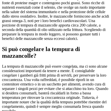
fonte di proteine magre e contengono pochi grassi. Sono ricche di
nutrienti essenziali come il selenio, che svolge un ruolo importante
nella salute del sistema immunitario e nella protezione delle cellule
dallo stress ossidativo. Inoltre, le mazzancolle forniscono anche acidi
grassi omega-3, noti per i loro benefici cardiovascolari. Una
porzione di tempura di mazzancolle apporta circa 200 calorie, a
seconda della quantità di olio utilizzato nella frittura. Scegliendo di
preparare la tempura in modo leggero, si possono gustare tutti i
benefici delle mazzancolle senza eccessi calorici.
Si può congelare la tempura di
mazzancolle?
La tempura di mazzancolle può essere congelata, ma ci sono alcune
considerazioni importanti da tenere a mente. È consigliabile
congelare i gamberi già fritti prima di servirli, per preservare la loro
croccantezza. Una volta raffreddati, è possibile riporli in un
contenitore ermetico o in un sacchetto per alimenti, avendo cura di
separare i singoli pezzi per evitare che si attacchino tra loro. Quando
si desidera consumarli, basterà riscaldarli in forno a bassa
temperatura per ritrovare la croccantezza originale. Tuttavia, è
importante notare che la qualità della tempura potrebbe risentire del
congelamento, quindi è sempre meglio consumarla fresca quando
possibile.