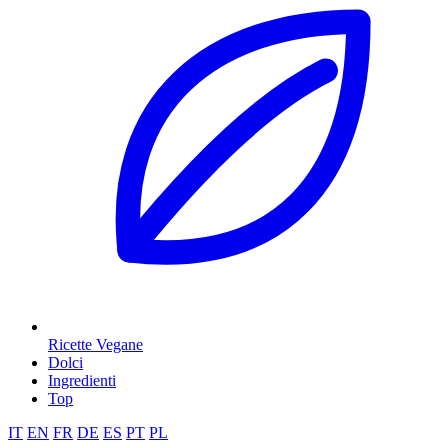
Ricette Vegane
Dolci
Ingredienti
Top
IT
EN
FR
DE
ES
PT
PL