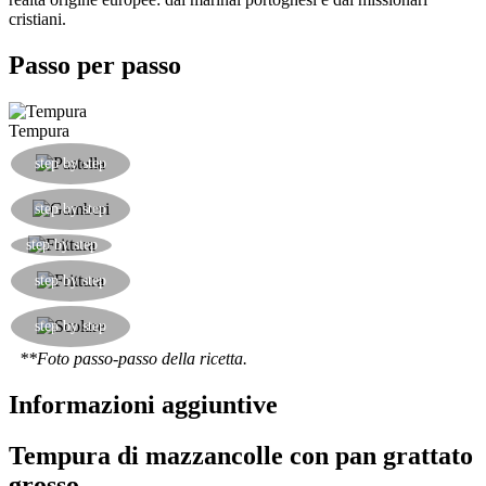
cristiani.
Passo per passo
Tempura
Fare una pastella con farina di riso e acqua
step by step
ghiacciata in modo da formare grumi.
Impastellare i gamberi puliti dalla loro scorza e
step by step
poi passarli nel pan grattato apposito per tempura.
Friggere i gamberi impastellati e impanati.
step by step
Lasciare friggere i gamberi fino a doratura
step by step
evidente.
Scolare i gamberi dall'olio una volta che saranno
step by step
ben dorati.
**Foto passo-passo della ricetta.
Informazioni aggiuntive
Tempura di mazzancolle con pan grattato
grosso