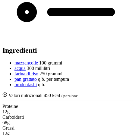
Ingredienti
mazzancolle
100 grammi
acqua
300 millilitri
farina di riso
250 grammi
pan grattato
q.b.
per tempura
brodo dashi
q.b.
Valori nutrizionali
450 kcal
/ porzione
Proteine
12g
Carboidrati
68g
Grassi
12g