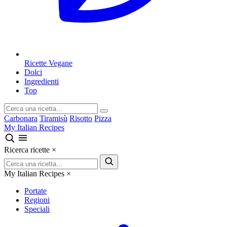
Ricette Vegane
Dolci
Ingredienti
Top
Carbonara
Tiramisù
Risotto
Pizza
My Italian Recipes
Ricerca ricette
×
My Italian Recipes
×
Portate
Regioni
Speciali