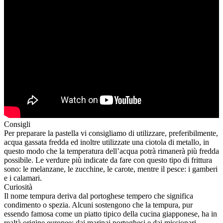
Consigli
Per preparare la pastella vi consigliamo di utilizzare, preferibilmente,
acqua gassata fredda ed inoltre utilizzate una ciotola di metallo, in
questo modo che la temperatura dell’acqua potrà rimanerà più fredda
possibile. Le verdure più indicate da fare con questo tipo di frittura
sono: le melanzane, le zucchine, le carote, mentre il pesce: i gamberi
e i calamari.
Curiosità
Il nome tempura deriva dal portoghese tempero che significa
condimento o spezia. Alcuni sostengono che la tempura, pur
essendo famosa come un piatto tipico della cucina giapponese, ha in
realtà origine europee: dai marinai portoghesi e dai missionari