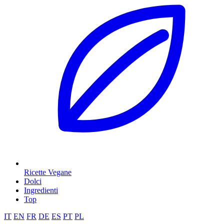
Ricette Vegane
Dolci
Ingredienti
Top
IT
EN
FR
DE
ES
PT
PL