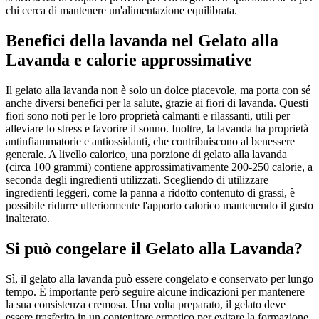
chi cerca di mantenere un'alimentazione equilibrata.
Benefici della lavanda nel Gelato alla
Lavanda e calorie approssimative
Il gelato alla lavanda non è solo un dolce piacevole, ma porta con sé
anche diversi benefici per la salute, grazie ai fiori di lavanda. Questi
fiori sono noti per le loro proprietà calmanti e rilassanti, utili per
alleviare lo stress e favorire il sonno. Inoltre, la lavanda ha proprietà
antinfiammatorie e antiossidanti, che contribuiscono al benessere
generale. A livello calorico, una porzione di gelato alla lavanda
(circa 100 grammi) contiene approssimativamente 200-250 calorie, a
seconda degli ingredienti utilizzati. Scegliendo di utilizzare
ingredienti leggeri, come la panna a ridotto contenuto di grassi, è
possibile ridurre ulteriormente l'apporto calorico mantenendo il gusto
inalterato.
Si può congelare il Gelato alla Lavanda?
Sì, il gelato alla lavanda può essere congelato e conservato per lungo
tempo. È importante però seguire alcune indicazioni per mantenere
la sua consistenza cremosa. Una volta preparato, il gelato deve
essere trasferito in un contenitore ermetico per evitare la formazione