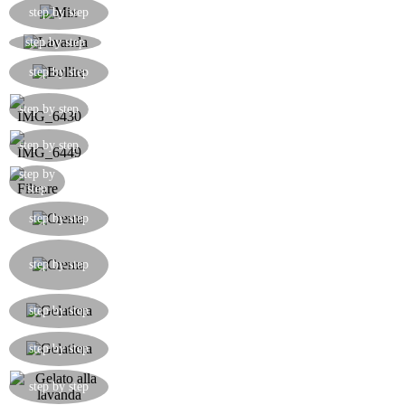
Lavorare con delle fruste le uova, lo zucchero e il
step by step
miele.
Togliere i piccoli fiori dagli steli della lavanda.
step by step
Bollire il latte assieme ai fiori di lavanda e poi
step by step
lasciare in infusione.
step by step
step by step
step by
Filtrare il latte alla lavanda.
step
Unire al latte caldo l'uovo con il miele e lo
step by step
zucchero mescolando con una frusta.
Portare lentissimamente ad ebollizione la crema
alla lavanda sempre mescolando facendo ben
step by step
attenzione che non si addensi di colpo.
Mettere nella gelatiera a crema alla lavanda e
step by step
lasciare lavorare per almeno un ora.
Pian piano la base gelata farà addensare e
step by step
congelare la crema che diventerà gelato.
Ecco pronto questo dessert favoloso e
step by step
profumatissimo!