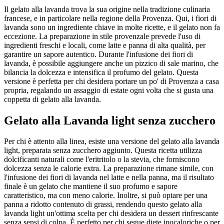
Il gelato alla lavanda trova la sua origine nella tradizione culinaria
francese, e in particolare nella regione della Provenza. Qui, i fiori di
lavanda sono un ingrediente chiave in molte ricette, e il gelato non fa
eccezione. La preparazione in stile provenzale prevede l'uso di
ingredienti freschi e locali, come latte e panna di alta qualità, per
garantire un sapore autentico. Durante l'infusione dei fiori di
lavanda, è possibile aggiungere anche un pizzico di sale marino, che
bilancia la dolcezza e intensifica il profumo del gelato. Questa
versione è perfetta per chi desidera portare un po' di Provenza a casa
propria, regalando un assaggio di estate ogni volta che si gusta una
coppetta di gelato alla lavanda.
Gelato alla Lavanda light senza zucchero
Per chi è attento alla linea, esiste una versione del gelato alla lavanda
light, preparata senza zucchero aggiunto. Questa ricetta utilizza
dolcificanti naturali come l'eritritolo o la stevia, che forniscono
dolcezza senza le calorie extra. La preparazione rimane simile, con
l'infusione dei fiori di lavanda nel latte e nella panna, ma il risultato
finale è un gelato che mantiene il suo profumo e sapore
caratteristico, ma con meno calorie. Inoltre, si può optare per una
panna a ridotto contenuto di grassi, rendendo questo gelato alla
lavanda light un'ottima scelta per chi desidera un dessert rinfrescante
senza sensi di colpa. È perfetto per chi segue diete ipocaloriche o per