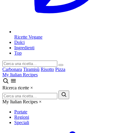
Ricette Vegane
Dolci
Ingredienti
Top
Carbonara
Tiramisù
Risotto
Pizza
My Italian Recipes
Ricerca ricette
×
My Italian Recipes
×
Portate
Regioni
Speciali