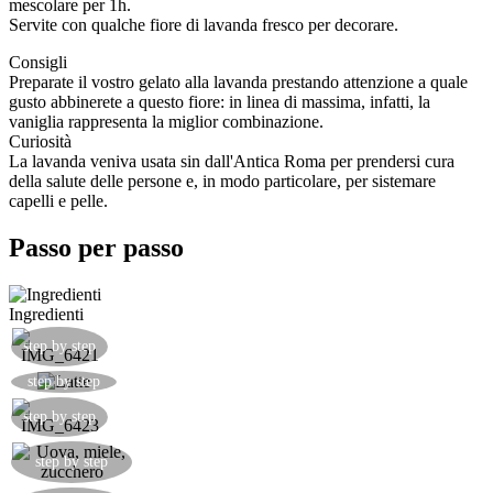
mescolare per 1h.
Servite con qualche fiore di lavanda fresco per decorare.
Consigli
Preparate il vostro gelato alla lavanda prestando attenzione a quale
gusto abbinerete a questo fiore: in linea di massima, infatti, la
vaniglia rappresenta la miglior combinazione.
Curiosità
La lavanda veniva usata sin dall'Antica Roma per prendersi cura
della salute delle persone e, in modo particolare, per sistemare
capelli e pelle.
Passo per passo
Ingredienti
step by step
Mettere a scaldare il latte in una casseruola.
step by step
step by step
Unire uova miele e zucchero in una terrina.
step by step