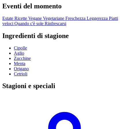
Eventi del momento
Estate
Ricette Vegane
Vegetariane
Freschezza
Leggerezza
Piatti
veloci
Quando c'è sole
Rinfrescarsi
Ingredienti di stagione
Cipolle
Aglio
Zucchine
Menta
Origano
Cetrioli
Stagioni e speciali