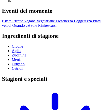
Eventi del momento
Estate
Ricette Vegane
Vegetariane
Freschezza
Leggerezza
Piatti
veloci
Quando c'è sole
Rinfrescarsi
Ingredienti di stagione
Cipolle
Aglio
Zucchine
Menta
Origano
Cetrioli
Stagioni e speciali