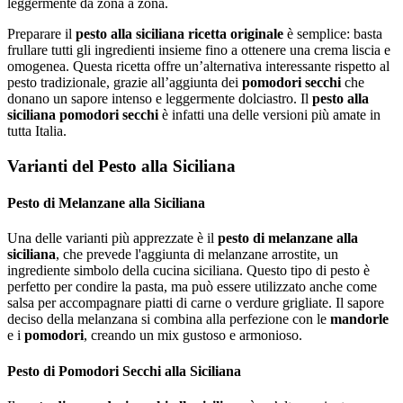
leggermente da zona a zona.
Preparare il
pesto alla siciliana ricetta originale
è semplice: basta
frullare tutti gli ingredienti insieme fino a ottenere una crema liscia e
omogenea. Questa ricetta offre un’alternativa interessante rispetto al
pesto tradizionale, grazie all’aggiunta dei
pomodori secchi
che
donano un sapore intenso e leggermente dolciastro. Il
pesto alla
siciliana pomodori secchi
è infatti una delle versioni più amate in
tutta Italia.
Varianti del Pesto alla Siciliana
Pesto di Melanzane alla Siciliana
Una delle varianti più apprezzate è il
pesto di melanzane alla
siciliana
, che prevede l'aggiunta di melanzane arrostite, un
ingrediente simbolo della cucina siciliana. Questo tipo di pesto è
perfetto per condire la pasta, ma può essere utilizzato anche come
salsa per accompagnare piatti di carne o verdure grigliate. Il sapore
deciso della melanzana si combina alla perfezione con le
mandorle
e i
pomodori
, creando un mix gustoso e armonioso.
Pesto di Pomodori Secchi alla Siciliana