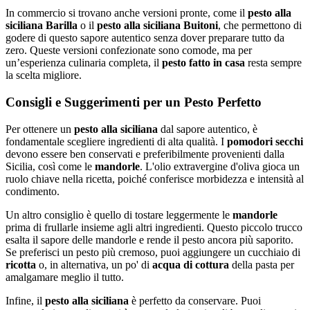
In commercio si trovano anche versioni pronte, come il
pesto alla
siciliana Barilla
o il
pesto alla siciliana Buitoni
, che permettono di
godere di questo sapore autentico senza dover preparare tutto da
zero. Queste versioni confezionate sono comode, ma per
un’esperienza culinaria completa, il
pesto fatto in casa
resta sempre
la scelta migliore.
Consigli e Suggerimenti per un Pesto Perfetto
Per ottenere un
pesto alla siciliana
dal sapore autentico, è
fondamentale scegliere ingredienti di alta qualità. I
pomodori secchi
devono essere ben conservati e preferibilmente provenienti dalla
Sicilia, così come le
mandorle
. L'olio extravergine d'oliva gioca un
ruolo chiave nella ricetta, poiché conferisce morbidezza e intensità al
condimento.
Un altro consiglio è quello di tostare leggermente le
mandorle
prima di frullarle insieme agli altri ingredienti. Questo piccolo trucco
esalta il sapore delle mandorle e rende il pesto ancora più saporito.
Se preferisci un pesto più cremoso, puoi aggiungere un cucchiaio di
ricotta
o, in alternativa, un po' di
acqua di cottura
della pasta per
amalgamare meglio il tutto.
Infine, il
pesto alla siciliana
è perfetto da conservare. Puoi