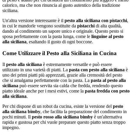
calorico, ma che non rinuncia al gusto autentico della tradizione
siciliana.
Un'altra versione interessante è il
pesto alla siciliana con pistacchi
,
in cui le mandorle vengono sostituite da
pistacchi
di alta qualità,
dando al condimento un sapore unico e originale. Questo pesto si
sposa perfettamente con la pasta lunga, come le
linguine al pesto
alla siciliana
, esaltando il gusto di ogni boccone.
Come Utilizzare il Pesto alla Siciliana in Cucina
Il
pesto alla siciliana
è estremamente versatile e può essere
utilizzato in una varietà di piatti. La
pasta con pesto alla siciliana
è
uno dei primi piatti più apprezzati, grazie alla cremosità del pesto
che si amalgama perfettamente con la pasta. La
pasta al pesto alla
siciliana
può essere servita sia calda che fredda, rendendo questo
piatto ideale anche per i mesi estivi, come la
pasta fredda con pesto
alla siciliana
.
Per chi dispone di un robot da cucina, esiste la versione del
pesto
alla siciliana bimby
, che facilita la preparazione del condimento in
pochi minuti. Il
pesto rosso alla siciliana bimby
è un'alternativa
rapida e gustosa per chi vuole preparare questo piatto senza troppo
impegno.