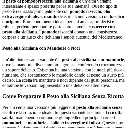
Il
pesto di pomodori secchi alla siciliana
è un’altra variante
interessante e spesso preferita per la sua intensità. Questo tipo di
pesto è realizzato principalmente con
pomodori secchi
,
olio
extravergine di oliva
,
mandorle
e, in alcune versioni, con
basilico
o
origano
. È un condimento ideale per chi ama sapori decisi e
robusti, perfetto per condire paste corte come le
casarecce con
pesto alla siciliana
. I
pomodori secchi
donano una consistenza
corposa e un gusto che richiama i sapori autentici del Mediterraneo.
Pesto alla Siciliana con Mandorle o Noci
Un'altra interessante variante è il
pesto alla siciliana con mandorle
,
dove le mandorle diventano protagoniste, conferendo croccantezza e
un sapore delicato. Esiste anche una versione con le
noci
, più ricca e
nutriente, che sostituiscono le mandorle dando al pesto un gusto più
deciso. La scelta tra mandorle e noci dipende dai gusti personali, ma
entrambe le versioni rappresentano una deliziosa alternativa.
Come Preparare il Pesto alla Siciliana Senza Ricotta
Per chi cerca una versione più leggera, il
pesto alla siciliana senza
ricotta
è la soluzione ideale. In questa variante si elimina la
ricotta
salata
, mantenendo comunque gli ingredienti principali come i
pomodori
, le
mandorle
e l'
olio extravergine di oliva
. Questo tipo
di pesto è adatto per chi desidera un condimento più leggero e meno