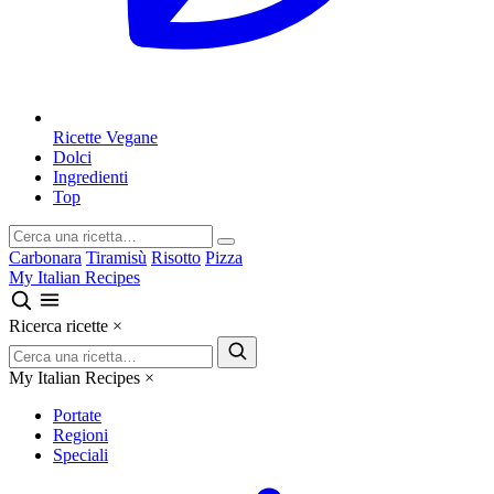
Ricette Vegane
Dolci
Ingredienti
Top
Carbonara
Tiramisù
Risotto
Pizza
My Italian Recipes
Ricerca ricette
×
My Italian Recipes
×
Portate
Regioni
Speciali