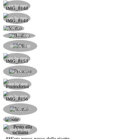
step by step
step by step
Pestare al mortaio le mandorle.
step by step
Aggiungere il basilico alle mandorle e pestarlo.
step by step
Aggiungere un po' d'olio per far sì che il basilico
step by step
non si ossidi.
step by step
Grattugiare il pecorino nel mortaio e poi pestarlo
step by step
assieme al resto.
Tagliare i pomodorini a pezzetti.
step by step
step by step
Aggiungere il pomodoro nel mortaio e pestarlo
step by step
assieme al resto.
step by
Salare a piacere e pestare.
step
Ecco pronto questo favoloso pesto alla siciliana,
step by step
una delle tante versioni.
**Foto passo-passo della ricetta.