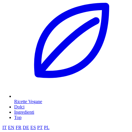
Ricette Vegane
Dolci
Ingredienti
Top
IT
EN
FR
DE
ES
PT
PL