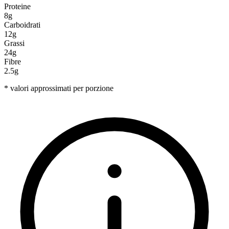
Proteine
8g
Carboidrati
12g
Grassi
24g
Fibre
2.5g
* valori approssimati per porzione