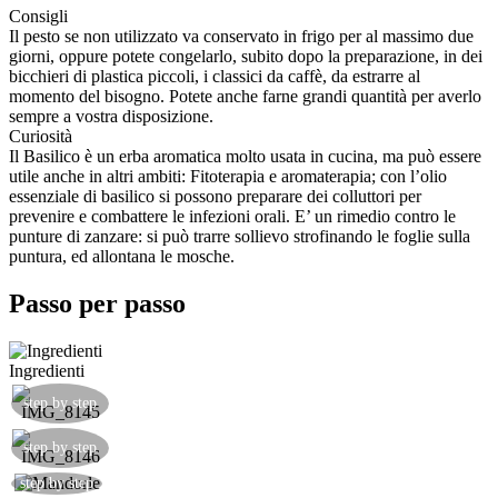
Consigli
Il pesto se non utilizzato va conservato in frigo per al massimo due
giorni, oppure potete congelarlo, subito dopo la preparazione, in dei
bicchieri di plastica piccoli, i classici da caffè, da estrarre al
momento del bisogno. Potete anche farne grandi quantità per averlo
sempre a vostra disposizione.
Curiosità
Il Basilico è un erba aromatica molto usata in cucina, ma può essere
utile anche in altri ambiti: Fitoterapia e aromaterapia; con l’olio
essenziale di basilico si possono preparare dei colluttori per
prevenire e combattere le infezioni orali. E’ un rimedio contro le
punture di zanzare: si può trarre sollievo strofinando le foglie sulla
puntura, ed allontana le mosche.
Passo per passo
Ingredienti
step by step
step by step
Tritare grossolanamente le mandorle.
step by step