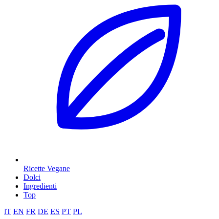
Ricette Vegane
Dolci
Ingredienti
Top
IT
EN
FR
DE
ES
PT
PL