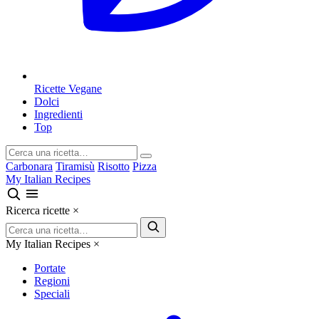
Ricette Vegane
Dolci
Ingredienti
Top
Carbonara
Tiramisù
Risotto
Pizza
My Italian Recipes
Ricerca ricette
×
My Italian Recipes
×
Portate
Regioni
Speciali