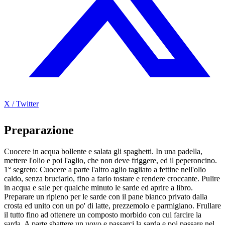
X / Twitter
Preparazione
Cuocere in acqua bollente e salata gli spaghetti. In una padella,
mettere l'olio e poi l'aglio, che non deve friggere, ed il peperoncino.
1° segreto: Cuocere a parte l'altro aglio tagliato a fettine nell'olio
caldo, senza bruciarlo, fino a farlo tostare e rendere croccante. Pulire
in acqua e sale per qualche minuto le sarde ed aprire a libro.
Preparare un ripieno per le sarde con il pane bianco privato dalla
crosta ed unito con un po' di latte, prezzemolo e parmigiano. Frullare
il tutto fino ad ottenere un composto morbido con cui farcire la
sarda. A parte sbattere un uovo e passarci la sarda e poi passare nel