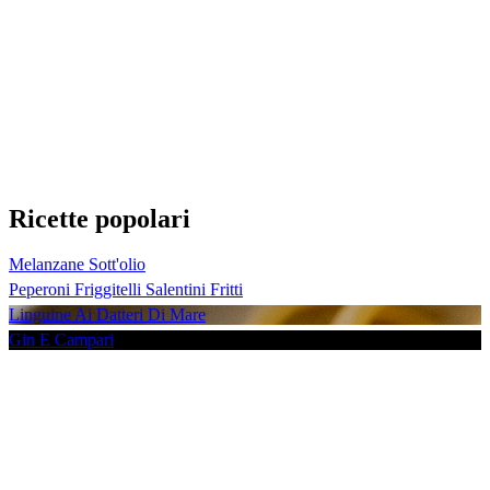
Ricette popolari
Melanzane Sott'olio
Peperoni Friggitelli Salentini Fritti
Linguine Ai Datteri Di Mare
Gin E Campari