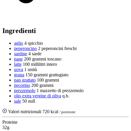
Ingredienti
aglio
4 spicchio
peperoncino
2 peperoncini freschi
sardine
4 sarde
pane
200 grammi
toscano
latte
100 millilitri
intero
uova
1 unità
grana
150 grammi
grattugiato
pan grattato
100 grammi
pecorino
200 grammi
prezzemolo
1 mazzetto di prezzemolo
olio extra vergine di oliva
q.b.
sale
50 null
Valori nutrizionali
720 kcal
/ porzione
Proteine
32g