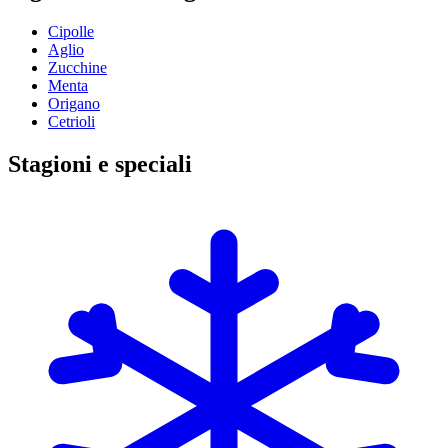
Cipolle
Aglio
Zucchine
Menta
Origano
Cetrioli
Stagioni e speciali