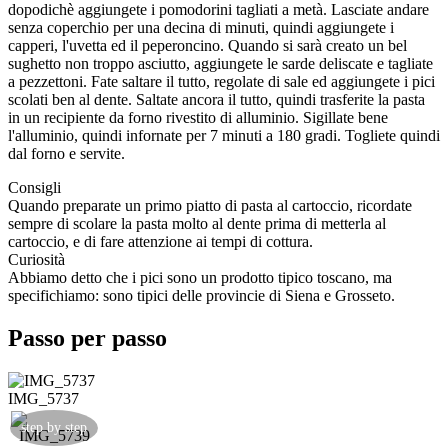
dopodichè aggiungete i pomodorini tagliati a metà. Lasciate andare
senza coperchio per una decina di minuti, quindi aggiungete i
capperi, l'uvetta ed il peperoncino. Quando si sarà creato un bel
sughetto non troppo asciutto, aggiungete le sarde deliscate e tagliate
a pezzettoni. Fate saltare il tutto, regolate di sale ed aggiungete i pici
scolati ben al dente. Saltate ancora il tutto, quindi trasferite la pasta
in un recipiente da forno rivestito di alluminio. Sigillate bene
l'alluminio, quindi infornate per 7 minuti a 180 gradi. Togliete quindi
dal forno e servite.
Consigli
Quando preparate un primo piatto di pasta al cartoccio, ricordate
sempre di scolare la pasta molto al dente prima di metterla al
cartoccio, e di fare attenzione ai tempi di cottura.
Curiosità
Abbiamo detto che i pici sono un prodotto tipico toscano, ma
specifichiamo: sono tipici delle provincie di Siena e Grosseto.
Passo per passo
IMG_5737
step by step