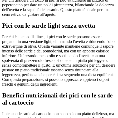
Per chi desidera un tocco in più, si può aggiungere un pizzico di
peperoncino per dare un po' di piccantezza, bilanciando la dolcezza
dell'uvetta e la sapidità delle sarde. Questo piatto è ideale per una
cena estiva, da gustare all'aperto.
Pici con le sarde light senza uvetta
Per chi è attento alla linea, i pici con le sarde possono essere
preparati in una versione light, eliminando l'uvetta e riducendo l'olio
extravergine di oliva. Questa variante mantiene comunque il sapore
intenso delle sarde e dei pomodorini, ma con un apporto calorico
inferiore. Utilizzando meno olio e sostituendo l'uvetta con una
spolverata di prezzemolo fresco, si ottiene un piatto più leggero,
senza compromettere il gusto. È un'ottima soluzione per chi desidera
gustare un piatto tradizionale toscano senza rinunciare alla
leggerezza, perfetto anche per chi sta seguendo una dieta equilibrata.
Con questa preparazione, si possono apprezzare appieno i sapori
freschi e genuini degli ingredienti.
Benefici nutrizionali dei pici con le sarde
al cartoccio
I pici con le sarde al cartoccio non sono solo un piatto delizioso, ma