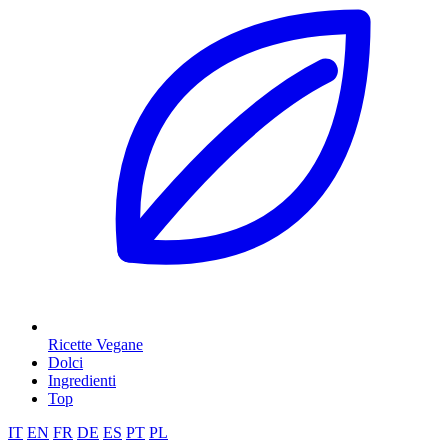
Ricette Vegane
Dolci
Ingredienti
Top
IT
EN
FR
DE
ES
PT
PL