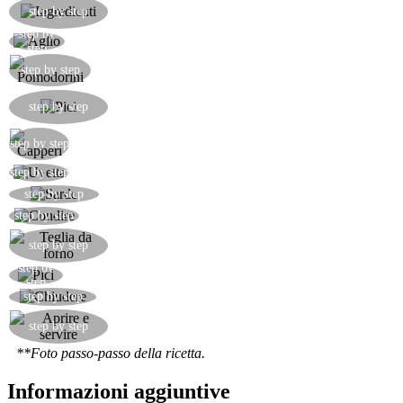
Preparare tutti gli ingredienti: pici, sarde,
step by step
pomodorini, capperi, aglio, uvetta se gradita.
step by
Rosolare l'aglio in poco olio
step
Aggiungere i pomodorini
step by step
Intanto mettere i pici a cuocere in acqua bollente
step by step
salata.
Aggiungere i capperi
step by step
Aggiungere l'uvetta rinvenuta.
step by step
Aggiungere le sarde deliscate ed a pezzettoni
step by step
Condite i pici con il sugo preparato
step by step
Preparare una teglia da forno rivestita di alluminio
step by step
step by
Versare i pici nel recipiente
step
Chiudere bene l'alluminio, sigillando i bordi
step by step
Una volta tolto dal forno, aprire e servire.
step by step
**Foto passo-passo della ricetta.
Informazioni aggiuntive