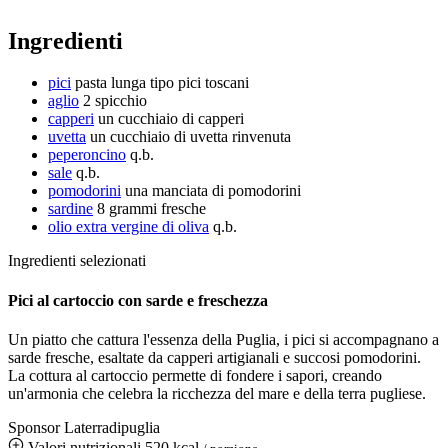
Ingredienti
pici
pasta lunga tipo pici toscani
aglio
2 spicchio
capperi
un cucchiaio di capperi
uvetta
un cucchiaio di uvetta rinvenuta
peperoncino
q.b.
sale
q.b.
pomodorini
una manciata di pomodorini
sardine
8 grammi
fresche
olio extra vergine di oliva
q.b.
Ingredienti selezionati
Pici al cartoccio con sarde e freschezza
Un piatto che cattura l'essenza della Puglia, i pici si accompagnano a
sarde fresche, esaltate da capperi artigianali e succosi pomodorini.
La cottura al cartoccio permette di fondere i sapori, creando
un'armonia che celebra la ricchezza del mare e della terra pugliese.
Sponsor Laterradipuglia
Valori nutrizionali
520 kcal