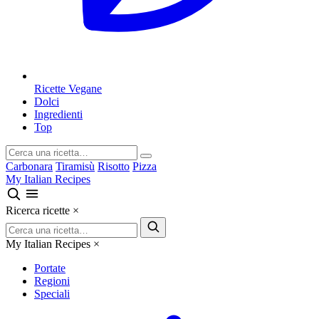
Ricette Vegane
Dolci
Ingredienti
Top
Carbonara
Tiramisù
Risotto
Pizza
My Italian Recipes
Ricerca ricette
×
My Italian Recipes
×
Portate
Regioni
Speciali