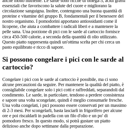
anche molto nutriente. Le sarde sono ricche di omega-3, acidi grassi
essenziali che favoriscono la salute del cuore e migliorano la
circolazione sanguigna. Inoltre, contengono una buona quantità di
proteine e vitamine del gruppo B, fondamentali per il benessere del
nostro organismo. I pomodorini apportano antiossidanti come il
licopene, che aiuta a combattere i radicali liberi e a mantenere la
pelle sana. Una porzione di pici con le sarde al cartoccio fornisce
circa 450-500 calorie, a seconda della quantità di olio utilizzato.
Questo piatto rappresenta quindi un'ottima scelta per chi cerca un
pasto equilibrato e ricco di sapore.
Si possono congelare i pici con le sarde al
cartoccio?
Congelare i pici con le sarde al cartoccio è possibile, ma ci sono
alcune precauzioni da seguire. Per mantenere la qualità del piatto, è
consigliabile congelare solo i pici cotti e raffreddati, separandoli dal
condimento. Le sarde, in particolare, tendono a perdere consistenza
e sapore una volta scongelate, quindi è meglio consumarle fresche.
Una volta congelati, i pici possono essere conservati per un massimo
di 2-3 mesi. Per scongelarli, basta lasciarli in frigorifero per alcune
ore e poi riscaldarli in padella con un filo d'olio e un po' di
pomodoro fresco. In questo modo, si potrà gustare un piatto
delizioso anche dopo settimane dalla preparazione.