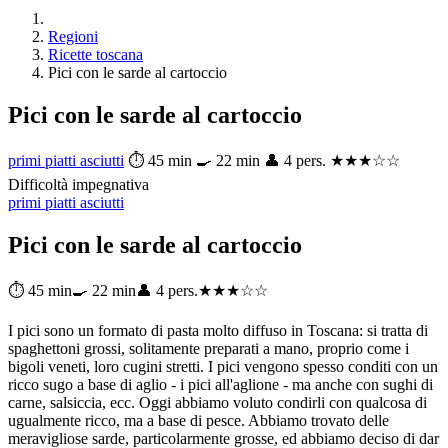
Regioni
Ricette toscana
Pici con le sarde al cartoccio
Pici con le sarde al cartoccio
primi piatti asciutti
⏱ 45 min
🍳 22 min
👤 4 pers.
★★★☆☆
Difficoltà impegnativa
primi piatti asciutti
Pici con le sarde al cartoccio
⏱ 45 min
🍳 22 min
👤 4 pers.
★★★☆☆
I pici sono un formato di pasta molto diffuso in Toscana: si tratta di
spaghettoni grossi, solitamente preparati a mano, proprio come i
bigoli veneti, loro cugini stretti. I pici vengono spesso conditi con un
ricco sugo a base di aglio - i pici all'aglione - ma anche con sughi di
carne, salsiccia, ecc. Oggi abbiamo voluto condirli con qualcosa di
ugualmente ricco, ma a base di pesce. Abbiamo trovato delle
meravigliose sarde, particolarmente grosse, ed abbiamo deciso di dar