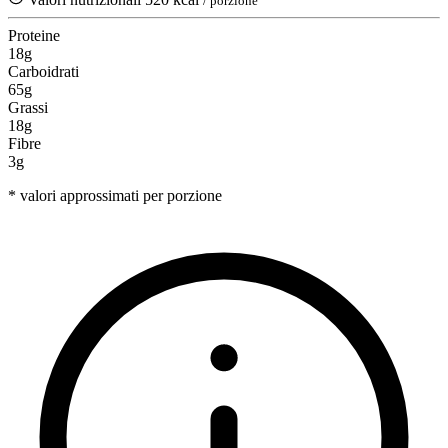
/ porzione
Proteine
18g
Carboidrati
65g
Grassi
18g
Fibre
3g
* valori approssimati per porzione