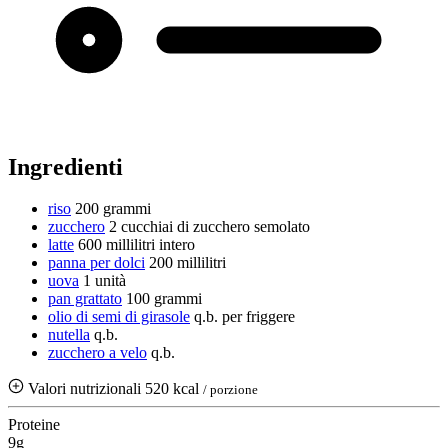
Ingredienti
riso
200 grammi
zucchero
2 cucchiai di zucchero semolato
latte
600 millilitri
intero
panna per dolci
200 millilitri
uova
1 unità
pan grattato
100 grammi
olio di semi di girasole
q.b.
per friggere
nutella
q.b.
zucchero a velo
q.b.
Valori nutrizionali
520 kcal
/ porzione
Proteine
9g