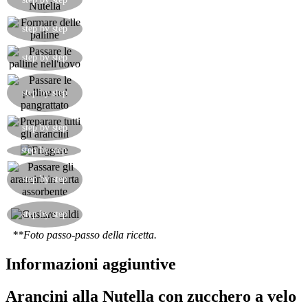
riso chiudere la pallina.
Esaurire il riso e formare varie palline.
step by step
Passare le palline nell'uovo sbattuto.
step by step
Passare le palline nel pangrattato.
step by step
Gli arancini sono pronti per essere fritti.
step by step
Friggere gli arancini in abbondante olio bollente.
step by step
Quando avranno preso un colore ambrato e
uniforme, togliere gli arancini dall'olio e lasciarli
step by step
asciugare su della carta assorbente.
Appena asciugati all'esterno, spolverare di
step by step
zucchero a velo e consumare caldi.
**Foto passo-passo della ricetta.
Informazioni aggiuntive
Arancini alla Nutella con zucchero a velo