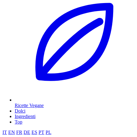
Ricette Vegane
Dolci
Ingredienti
Top
IT
EN
FR
DE
ES
PT
PL