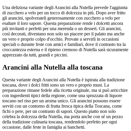
Una deliziosa variante degli Arancini alla Nutella prevede l'aggiunta
di zucchero a velo per un tocco di dolcezza in più. Dopo aver fritto
gli arancini, spolverateli generosamente con zucchero a velo per
esaltare il loro sapore. Questa preparazione rende i dolcetti ancora
più invitanti e perfetti per una merenda o un dessert. Gli arancini,
così decorati, diventano non solo un piacere per il palato ma anche
un vero e proprio colpo d'occhio. Provate a servirli in occasioni
speciali o durante feste con amici e familiari, dove il contrasto tra la
croccantezza esterna e il ripieno cremoso di Nutella sarà sicuramente
apprezzato da tutti, grandi e piccini.
Arancini alla Nutella alla toscana
Questa variante degli Arancini alla Nutella è ispirata alla tradizione
toscana, dove i dolci fritti sono un vero e proprio must. La
preparazione rimane fedele alla ricetta originale, ma si può arricchire
con ingredienti tipici della regione, come una spruzzata di liquore
toscano nel riso per un aroma unico. Gli arancini possono essere
serviti con un contorno di frutta fresca tipica della Toscana, come
fichi o pere, per un contrasto di sapori. Questo piatto non solo
celebra la dolcezza della Nutella, ma porta anche con sé un pezzo
della tradizione culinaria toscana, rendendolo perfetto per ogni
occasione, dalle feste in famiglia ai banchetti.