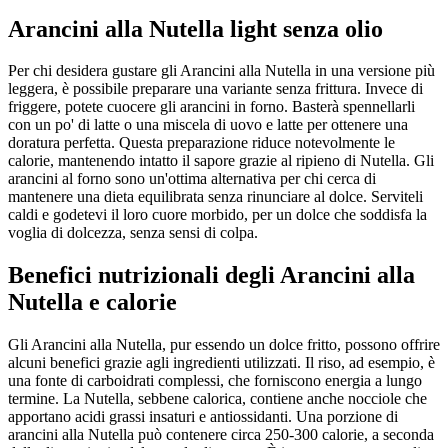
Arancini alla Nutella light senza olio
Per chi desidera gustare gli Arancini alla Nutella in una versione più
leggera, è possibile preparare una variante senza frittura. Invece di
friggere, potete cuocere gli arancini in forno. Basterà spennellarli
con un po' di latte o una miscela di uovo e latte per ottenere una
doratura perfetta. Questa preparazione riduce notevolmente le
calorie, mantenendo intatto il sapore grazie al ripieno di Nutella. Gli
arancini al forno sono un'ottima alternativa per chi cerca di
mantenere una dieta equilibrata senza rinunciare al dolce. Serviteli
caldi e godetevi il loro cuore morbido, per un dolce che soddisfa la
voglia di dolcezza, senza sensi di colpa.
Benefici nutrizionali degli Arancini alla
Nutella e calorie
Gli Arancini alla Nutella, pur essendo un dolce fritto, possono offrire
alcuni benefici grazie agli ingredienti utilizzati. Il riso, ad esempio, è
una fonte di carboidrati complessi, che forniscono energia a lungo
termine. La Nutella, sebbene calorica, contiene anche nocciole che
apportano acidi grassi insaturi e antiossidanti. Una porzione di
arancini alla Nutella può contenere circa 250-300 calorie, a seconda