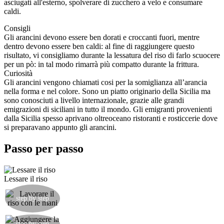
asciugati all'esterno, spolverare di zucchero a velo e consumare
caldi.
Consigli
Gli arancini devono essere ben dorati e croccanti fuori, mentre
dentro devono essere ben caldi: al fine di raggiungere questo
risultato, vi consigliamo durante la lessatura del riso di farlo scuocere
per un pò: in tal modo rimarrà più compatto durante la frittura.
Curiosità
Gli arancini vengono chiamati cosi per la somiglianza all’arancia
nella forma e nel colore. Sono un piatto originario della Sicilia ma
sono conosciuti a livello internazionale, grazie alle grandi
emigrazioni di siciliani in tutto il mondo. Gli emigranti provenienti
dalla Sicilia spesso aprivano oltreoceano ristoranti e rosticcerie dove
si preparavano appunto gli arancini.
Passo per passo
Lessare il riso
Una volta cotto leggermente al dente, farlo
raffreddare. Prenderne un pò e stenderlo sul
step by step
palmo della mano.
Porre sopra un cucchiaino di Nutella e con altro
step by step