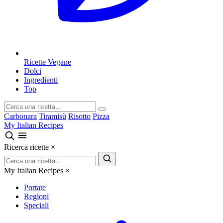
Ricette Vegane
Dolci
Ingredienti
Top
Carbonara
Tiramisù
Risotto
Pizza
My Italian Recipes
Ricerca ricette
×
My Italian Recipes
×
Portate
Regioni
Speciali