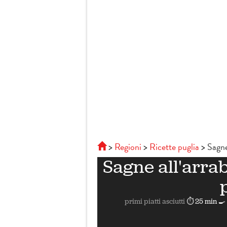
Regioni
Ricette puglia
Sagne
Sagne all'arra
primi piatti asciutti
⏱ 25 min
🍳