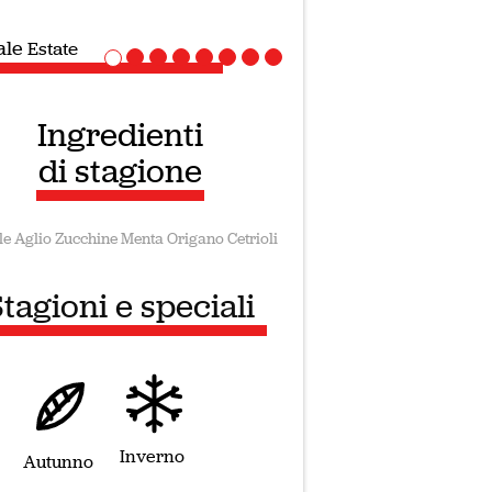
iale
Ricette Vegane
Ingredienti
di stagione
le
Aglio
Zucchine
Menta
Origano
Cetrioli
tagioni e speciali
Inverno
Autunno