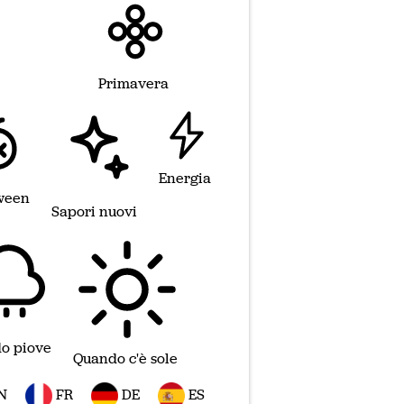
Primavera
Energia
ween
Sapori nuovi
o piove
Quando c'è sole
N
FR
DE
ES