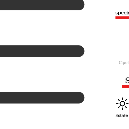
speciale
spec
Estate
Cipol
S
Estate