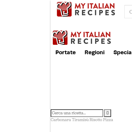
Portate
Regioni
Special
Carbonara
Tiramisù
Risotto
Pizza