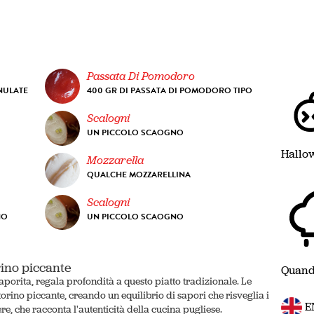
Passata Di Pomodoro
NULATE
400 GR DI PASSATA DI POMODORO TIPO
Scalogni
UN PICCOLO SCAOGNO
Hallo
Mozzarella
QUALCHE MOZZARELLINA
Scalogni
NO
UN PICCOLO SCAOGNO
rino piccante
Quand
porita, regala profondità a questo piatto tradizionale. Le
orino piccante, creando un equilibrio di sapori che risveglia i
E
re, che racconta l'autenticità della cucina pugliese.