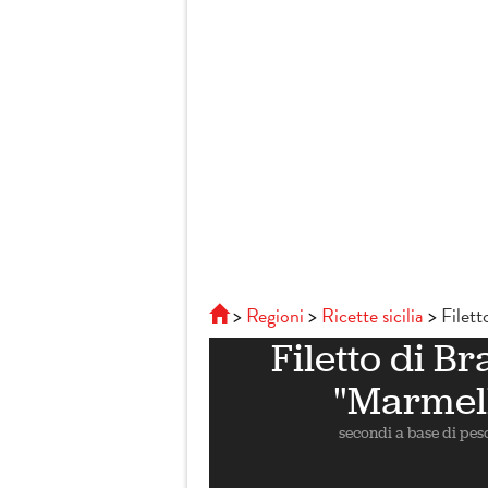
Regioni
Ricette sicilia
Filett
Filetto di B
"Marmell
secondi a base di pes