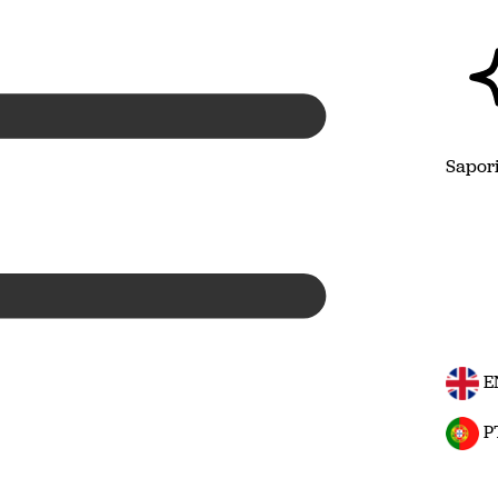
Sapor
E
P