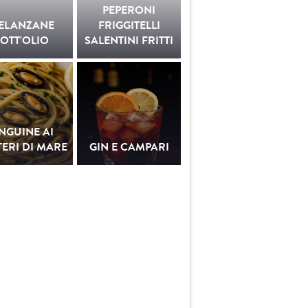
PEPERONI
ELANZANE
FRIGGITELLI
OTT'OLIO
SALENTINI FRITTI
INGUINE AI
ERI DI MARE
GIN E CAMPARI