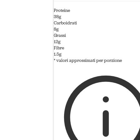
Proteine
38g
Carboidrati
8g
Grassi
12g
Fibre
1.5g
* valori approssimati per porzione