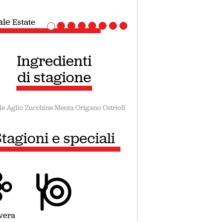
ale
Ricette Vegane
Ingredienti
di stagione
le
Aglio
Zucchine
Menta
Origano
Cetrioli
tagioni e speciali
vera