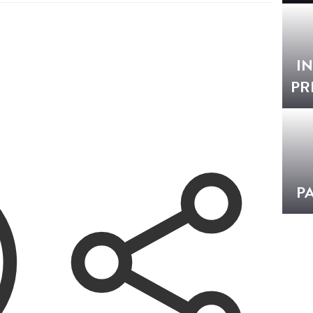
I
PR
P