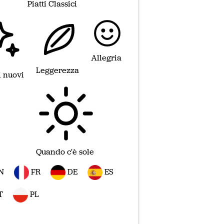
Piatti Classici
Allegria
Leggerezza
i nuovi
Quando c'è sole
N
FR
DE
ES
T
PL