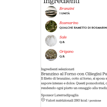
Ingredienti
Branzini
1 UNITÀ
Rosmarino
QUALCHE RAMETTO DI ROSMARI
Sale
Q.B.
Origano
Q.B.
Ingredienti selezionati
Branzino al Forno con Ciliegini Pu
Il filetto di branzino, cotto al forno, si spo
sapore intenso e dolce. Questi pomodorini, c
rendendo ogni piatto un omaggio alla tradiz
Sponsor Laterradipuglia
Valori nutrizionali
280 kcal
/ porzione