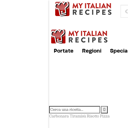
Portate
Regioni
Special
Carbonara
Tiramisù
Risotto
Pizza