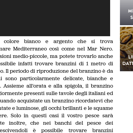
M
S
 colore bianco e argento che si trova
mare Mediterraneo così come nel Mar Nero.
nsioni medio-piccole, ma potete trovarlo anche
L
sibile infatti trovare branzini di 1 metro di
DATT
so. Il periodo di riproduzione del branzino è da
i sono particolarmente delicate, bianche e
 Assieme all'orata e alla spigola, il branzino
rmente presenti sulle tavole degli italiani ed
 Quando acquistate un branzino ricordatevi che
ate e luminose, gli occhi brillanti e le squame
ere. Solo in questi casi il vostro pesce sarà
ate inoltre, che nei banchi del pesce dei
scivendoli è possibile trovare branzini