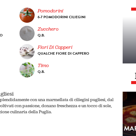
Pomodorini
6-7 POMODORINI CILIEGINI
Zucchero
NO
Q.B.
Fiori Di Capperi
QUALCHE FIORE DI CAPPERO
Timo
Q.B.
gliesi
sa splendidamente con una marmellata di ciliegini pugliesi, dal
oltivati con passione, donano freschezza e un tocco di sole,
ione culinaria della Puglia.
MA