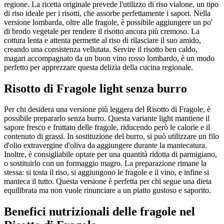
regione. La ricetta originale prevede l'utilizzo di riso vialone, un tipo
di riso ideale per i risotti, che assorbe perfettamente i sapori. Nella
versione lombarda, oltre alle fragole, è possibile aggiungere un po'
di brodo vegetale per rendere il risotto ancora più cremoso. La
cottura lenta e attenta permette al riso di rilasciare il suo amido,
creando una consistenza vellutata. Servire il risotto ben caldo,
magari accompagnato da un buon vino rosso lombardo, è un modo
perfetto per apprezzare questa delizia della cucina regionale.
Risotto di Fragole light senza burro
Per chi desidera una versione più leggera del Risotto di Fragole, è
possibile prepararlo senza burro. Questa variante light mantiene il
sapore fresco e fruttato delle fragole, riducendo però le calorie e il
contenuto di grassi. In sostituzione del burro, si può utilizzare un filo
d'olio extravergine d'oliva da aggiungere durante la mantecatura.
Inoltre, è consigliabile optare per una quantità ridotta di parmigiano,
o sostituirlo con un formaggio magro. La preparazione rimane la
stessa: si tosta il riso, si aggiungono le fragole e il vino, e infine si
manteca il tutto. Questa versione è perfetta per chi segue una dieta
equilibrata ma non vuole rinunciare a un piatto gustoso e saporito.
Benefici nutrizionali delle fragole nel