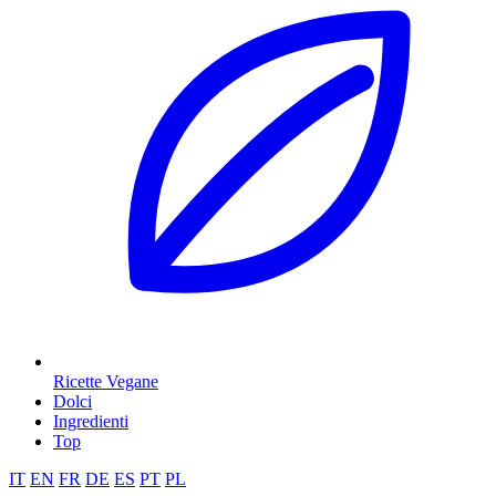
Ricette Vegane
Dolci
Ingredienti
Top
IT
EN
FR
DE
ES
PT
PL