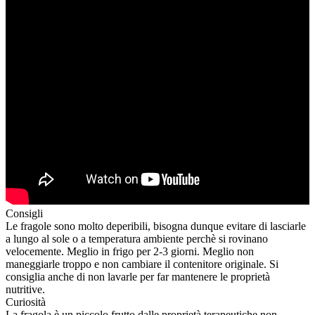
Consigli
Le fragole sono molto deperibili, bisogna dunque evitare di lasciarle
a lungo al sole o a temperatura ambiente perchè si rovinano
velocemente. Meglio in frigo per 2-3 giorni. Meglio non
maneggiarle troppo e non cambiare il contenitore originale. Si
consiglia anche di non lavarle per far mantenere le proprietà
nutritive.
Curiosità
La fragola è un piccolo frutto dalle proprietà terapeutiche non