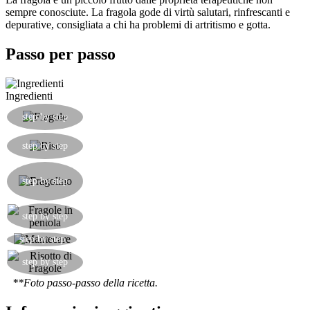
sempre conosciute. La fragola gode di virtù salutari, rinfrescanti e
depurative, consigliata a chi ha problemi di artritismo e gotta.
Passo per passo
Ingredienti
Lavare e mondare le fragole dal picciolo, poi
step by step
tagliarle a fette.
Far tostare il riso in una casseruola per mezzo
step by step
minuto coin un po' d'olio.
Coprire il riso con il vino fragolino e far
evaporare. Poi salare e aggiungere acqua fino a
step by step
fine cottura.
A fine cottura, aggiungere le fragole nel risotto e
step by step
spegnere la fiamma.
Mantecare con burro e parmigiano grattugiato
step by step
Servire il risotto con una fogliolina di menta e una
step by step
fragola fresca intagliata e aperta a ventaglio.
**Foto passo-passo della ricetta.