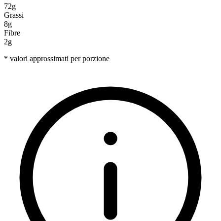
72g
Grassi
8g
Fibre
2g
* valori approssimati per porzione