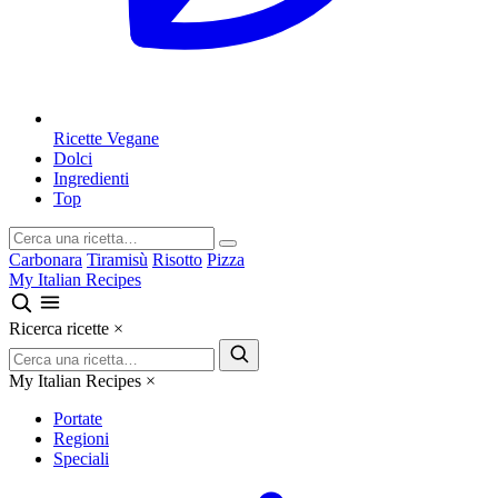
Ricette Vegane
Dolci
Ingredienti
Top
Carbonara
Tiramisù
Risotto
Pizza
My Italian Recipes
Ricerca ricette
×
My Italian Recipes
×
Portate
Regioni
Speciali