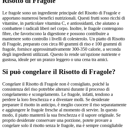
Risotto di Fragole
Le fragole sono un ingrediente principale del Risotto di Fragole e
apportano numerosi benefici nutrizionali. Questi frutti sono ricchi di
vitamine, in particolare vitamina C, e antiossidanti, che aiutano a
combattere i radicali liberi nel corpo. Inoltre, le fragole contengono
fibre, che favoriscono la digestione e possono contribuire a
mantenere sotto controllo i livelli di colesterolo. Un piatto di Risotto
di Fragole, preparato con circa 80 grammi di riso e 100 grammi di
fragole, fornisce approssimativamente 300-350 calorie, a seconda
degli ingredienti utilizzati. Questo lo rende un'opzione nutriente e
gustosa, ideale per un pranzo leggero o una cena tra amici.
Si può congelare il Risotto di Fragole?
Congelare il Risotto di Fragole non è consigliato, poiché la
consistenza del riso potrebbe alterarsi durante il processo di
congelamento e scongelamento. Le fragole, infatti, tendono a
perdere la loro freschezza e a diventare molli. Se desiderate
preparare il risotto in anticipo, è meglio cuocere il riso separatamente
e aggiungere le fragole fresche al momento di servire. In questo
modo, il piatto manterrà la sua freschezza e il sapore originale. Se
proprio desiderate conservare una porzione, potete provare a
congelare solo il risotto senza le fragole, ma è sempre consigliabile