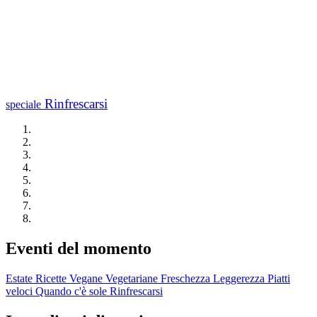
Rinfrescarsi
speciale
Eventi del momento
Estate
Ricette Vegane
Vegetariane
Freschezza
Leggerezza
Piatti
veloci
Quando c'è sole
Rinfrescarsi