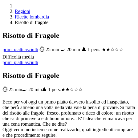
Regioni
Ricette lombardia
Risotto di fragole
Risotto di Fragole
primi piatti asciutti
⏱ 25 min
🍳 20 min
👤 1 pers.
★★☆☆☆
Difficoltà media
primi piatti asciutti
Risotto di Fragole
⏱ 25 min
🍳 20 min
👤 1 pers.
★★☆☆☆
Ecco per voi oggi un primo piatto davvero insolito ed inaspettato,
che però almeno una volta nella vita vale la pena di provare. Si tratta
del risotto alle fragole, fresco, profumato e ricco di colore: un risotto
che sa di primavera e di buon umore... E' l'idea che vi mancava per
una cena romantica. Che ne dite?
Oggi vedremo insieme come realizzarlo, quali ingredienti comprare
e che procedimento seguire.