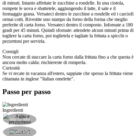
di minuti. Intanto affettate le zucchine a rondelle. In una ciotola,
rompete le uova e sbattetele, aggiungendo il latte, il sale e il
formaggio grana. Versateci dentro le zucchine a rondelle ed i carciofi
ormai cotti. Rivestite uno stampo da forno della forma che meglio
preferite di carta forno. Versateci dentro il composto. Infornate a 180
gradi per 45 minuti. Quindi sfornate: attendete alcuni minuti prima di
togliere la carta forno, poi toglietela e tagliate la frittata a spicchi o
pezzettoni per servirla.
Consigli
Non cercate di staccare la carta forno dalla frittata fino a che questa è
ancora molto calda: rischiereste di romperla.
Curiosità
Se vi recate in vacanza all'estero, sappiate che spesso la frittata viene
chiamata in inglese "Italian omelette".
Passo per passo
Ingredienti
Rosolare aglio e prezzemolo in poco olio di oliva
step by step
Mondare i carciofi, ricavarne delle fettine sottili
step by step
ed aggiungerle in padella