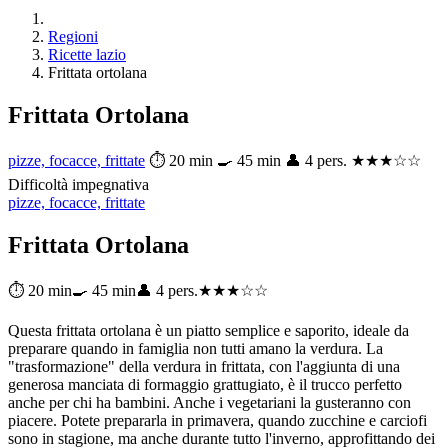
Regioni
Ricette lazio
Frittata ortolana
Frittata Ortolana
pizze, focacce, frittate
⏱ 20 min
🍳 45 min
👤 4 pers.
★★★☆☆
Difficoltà impegnativa
pizze, focacce, frittate
Frittata Ortolana
⏱ 20 min
🍳 45 min
👤 4 pers.
★★★☆☆
Questa frittata ortolana è un piatto semplice e saporito, ideale da
preparare quando in famiglia non tutti amano la verdura. La
"trasformazione" della verdura in frittata, con l'aggiunta di una
generosa manciata di formaggio grattugiato, è il trucco perfetto
anche per chi ha bambini. Anche i vegetariani la gusteranno con
piacere. Potete prepararla in primavera, quando zucchine e carciofi
sono in stagione, ma anche durante tutto l'inverno, approfittando dei