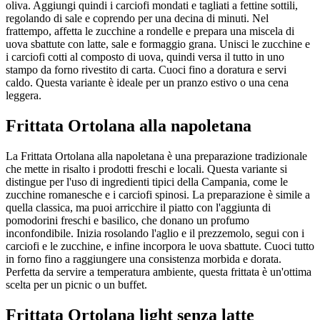
oliva. Aggiungi quindi i carciofi mondati e tagliati a fettine sottili,
regolando di sale e coprendo per una decina di minuti. Nel
frattempo, affetta le zucchine a rondelle e prepara una miscela di
uova sbattute con latte, sale e formaggio grana. Unisci le zucchine e
i carciofi cotti al composto di uova, quindi versa il tutto in uno
stampo da forno rivestito di carta. Cuoci fino a doratura e servi
caldo. Questa variante è ideale per un pranzo estivo o una cena
leggera.
Frittata Ortolana alla napoletana
La Frittata Ortolana alla napoletana è una preparazione tradizionale
che mette in risalto i prodotti freschi e locali. Questa variante si
distingue per l'uso di ingredienti tipici della Campania, come le
zucchine romanesche e i carciofi spinosi. La preparazione è simile a
quella classica, ma puoi arricchire il piatto con l'aggiunta di
pomodorini freschi e basilico, che donano un profumo
inconfondibile. Inizia rosolando l'aglio e il prezzemolo, segui con i
carciofi e le zucchine, e infine incorpora le uova sbattute. Cuoci tutto
in forno fino a raggiungere una consistenza morbida e dorata.
Perfetta da servire a temperatura ambiente, questa frittata è un'ottima
scelta per un picnic o un buffet.
Frittata Ortolana light senza latte