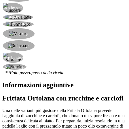
Coprire e cuocere
step by step
Sbattere le uova aggiungendo un goccio di latte
step by step
Aggiungere il formaggio grattugiato e mescolare
step by step
Aggiungere le zucchine a rondelle e i carciofi
step by step
ormai cotti
Versare in uno stampo rivestito di carta forno e
step by step
cuocere per 45 minuti a 180 gradi.
Sfornare la frittata
step by step
Servire la frittata tagliata a pezzettoni
step by step
**Foto passo-passo della ricetta.
Informazioni aggiuntive
Frittata Ortolana con zucchine e carciofi
Una delle varianti più gustose della Frittata Ortolana prevede
l'aggiunta di zucchine e carciofi, che donano un sapore fresco e una
consistenza delicata al piatto. Per prepararla, inizia rosolando in una
padella l'aglio con il prezzemolo tritato in poco olio extravergine di