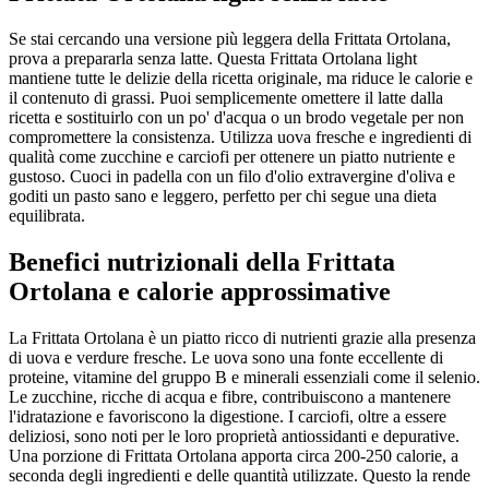
Se stai cercando una versione più leggera della Frittata Ortolana,
prova a prepararla senza latte. Questa Frittata Ortolana light
mantiene tutte le delizie della ricetta originale, ma riduce le calorie e
il contenuto di grassi. Puoi semplicemente omettere il latte dalla
ricetta e sostituirlo con un po' d'acqua o un brodo vegetale per non
compromettere la consistenza. Utilizza uova fresche e ingredienti di
qualità come zucchine e carciofi per ottenere un piatto nutriente e
gustoso. Cuoci in padella con un filo d'olio extravergine d'oliva e
goditi un pasto sano e leggero, perfetto per chi segue una dieta
equilibrata.
Benefici nutrizionali della Frittata
Ortolana e calorie approssimative
La Frittata Ortolana è un piatto ricco di nutrienti grazie alla presenza
di uova e verdure fresche. Le uova sono una fonte eccellente di
proteine, vitamine del gruppo B e minerali essenziali come il selenio.
Le zucchine, ricche di acqua e fibre, contribuiscono a mantenere
l'idratazione e favoriscono la digestione. I carciofi, oltre a essere
deliziosi, sono noti per le loro proprietà antiossidanti e depurative.
Una porzione di Frittata Ortolana apporta circa 200-250 calorie, a
seconda degli ingredienti e delle quantità utilizzate. Questo la rende