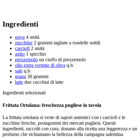
Ingredienti
uova
4 unità
zucchine
2 grammi
tagliate a rondelle sottili
carciofi
2 unità
aglio
1 spicchio
prezzemolo
un ciuffo di prezzemolo
olio extra vergine di oliva
q.b.
sale
q.b.
grana
30 grammi
latte
due cucchiai di latte
Ingredienti selezionati
Frittata Ortolana: freschezza pugliese in tavola
La frittata ortolana si veste di sapori autentici con i carciofi e le
zucchine fresche, protagonisti dei mercati pugliesi. Questi
ingredienti, raccolti con cura, donano alla ricetta una leggerezza e un
profumo che richiamano la bellezza della campagna salentina.