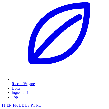
Ricette Vegane
Dolci
Ingredienti
Top
IT
EN
FR
DE
ES
PT
PL