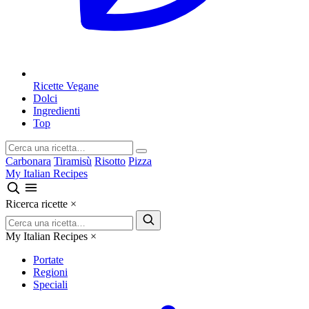
Ricette Vegane
Dolci
Ingredienti
Top
Carbonara
Tiramisù
Risotto
Pizza
My Italian Recipes
Ricerca ricette
×
My Italian Recipes
×
Portate
Regioni
Speciali