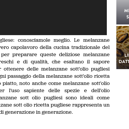
M
S
ugliese: conosciamole meglio. Le melanzane
 vero capolavoro della cucina tradizionale del
se per preparare queste deliziose melanzane
L
 freschi e di qualità, che esaltano il sapore
DATT
 ottenere delle melanzane sott'olio pugliesi
gni passaggio della melanzane sott'olio ricetta
o piatto, noto anche come melanzane sott'olio
er l'uso sapiente delle spezie e dell'olio
anzane sott olio pugliesi sono ideali come
zane sott olio ricetta pugliese rappresenta un
di generazione in generazione.