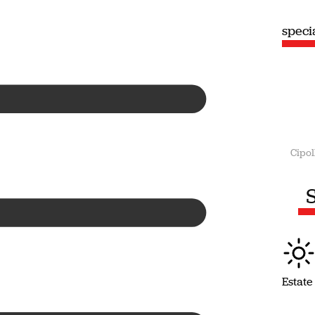
speciale
speci
Estate
Cipol
S
Estate