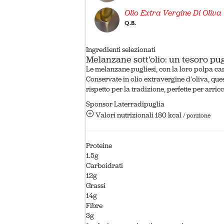
Olio Extra Vergine Di Oliva
Q.B.
Ingredienti selezionati
Melanzane sott'olio: un tesoro pu
Le melanzane pugliesi, con la loro polpa carn
Conservate in olio extravergine d'oliva, que
rispetto per la tradizione, perfette per arri
Sponsor Laterradipuglia
Valori nutrizionali
180 kcal
/ porzione
Proteine
1.5g
Carboidrati
12g
Grassi
14g
Fibre
3g