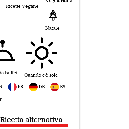
Vegetariane
Ricette Vegane
Natale
da buffet
Quando c'è sole
N
FR
DE
ES
T
Ricetta alternativa