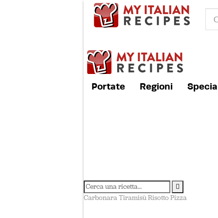
Portate
Regioni
Special
Carbonara
Tiramisù
Risotto
Pizza