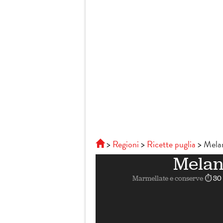
Regioni
Ricette puglia
Melan
Melanz
Marmellate e conserve
⏱ 30