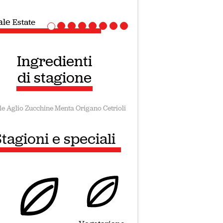
ale
Ricette Vegane
Ingredienti
di stagione
le
Aglio
Zucchine
Menta
Origano
Cetrioli
tagioni e speciali