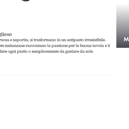
gliese
M
osa e saporita, si trasformano in un antipasto irresistibile.
ste melanzane raccontano la passione per la buona tavola e il
cchire ogni piatto o semplicemente da gustare da sole.