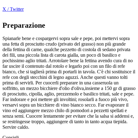
X / Twitter
Preparazione
Spianarle bene e cospargervi sopra sale e pepe, poi mettervi sopra
una fetta di prosciutto crudo (privato del grasso) non più grande
della fettina di carne, qualche pezzetto di costola di sedano privata
dei fili, una piccola lista di carota gialla, un poco di basilico e
pochissimo aglio tritati. Arrotolare bene la fettina avendo cura di no
far uscire il contenuto dal rotolo e legarlo poi con un filo di refe
bianco, che si taglierà prima di portarli in tavola. C'è chi sostituisce il
refe con degli stecchini di legno aguzzi. Anche questi vanno tolti
prima di servirli. Per cuocerli preparare in una casseruola un
soffritto, un mezzo bicchiere d'olio d'oliva,insieme a 150 gr di grasso
di prosciutto, cipolla, aglio, prezzemolo e basilico tritati, sale e pepe.
Far indorare e poi mettere gli involtini; rosolarli a fuoco più vivo,
versarvi sopra un bicchiere di vino bianco secco. Far evaporare il
vino ed aggiungere mezzo chilo di pomodori a pezzetti spellati e
senza semi. Cuocere lentamente per evitare che la salsa si addensi e,
se restringesse troppo, aggiungere di tanto in tanto acqua tiepida.
Servire caldo.
Consigli