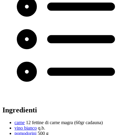
Ingredienti
carne
12 fettine di carne magra (60gr cadauna)
vino bianco
q.b.
pomodorini
500 g