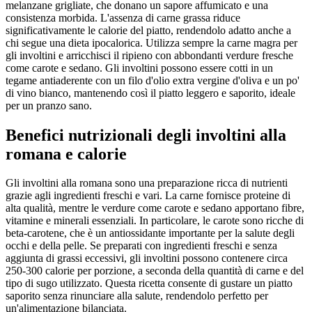
melanzane grigliate, che donano un sapore affumicato e una
consistenza morbida. L'assenza di carne grassa riduce
significativamente le calorie del piatto, rendendolo adatto anche a
chi segue una dieta ipocalorica. Utilizza sempre la carne magra per
gli involtini e arricchisci il ripieno con abbondanti verdure fresche
come carote e sedano. Gli involtini possono essere cotti in un
tegame antiaderente con un filo d'olio extra vergine d'oliva e un po'
di vino bianco, mantenendo così il piatto leggero e saporito, ideale
per un pranzo sano.
Benefici nutrizionali degli involtini alla
romana e calorie
Gli involtini alla romana sono una preparazione ricca di nutrienti
grazie agli ingredienti freschi e vari. La carne fornisce proteine di
alta qualità, mentre le verdure come carote e sedano apportano fibre,
vitamine e minerali essenziali. In particolare, le carote sono ricche di
beta-carotene, che è un antiossidante importante per la salute degli
occhi e della pelle. Se preparati con ingredienti freschi e senza
aggiunta di grassi eccessivi, gli involtini possono contenere circa
250-300 calorie per porzione, a seconda della quantità di carne e del
tipo di sugo utilizzato. Questa ricetta consente di gustare un piatto
saporito senza rinunciare alla salute, rendendolo perfetto per
un'alimentazione bilanciata.