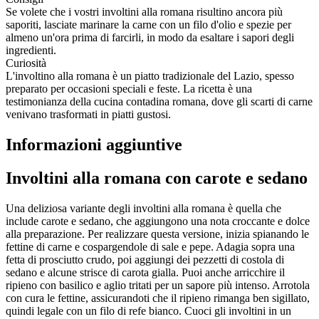
Se volete che i vostri involtini alla romana risultino ancora più
saporiti, lasciate marinare la carne con un filo d'olio e spezie per
almeno un'ora prima di farcirli, in modo da esaltare i sapori degli
ingredienti.
Curiosità
L'involtino alla romana è un piatto tradizionale del Lazio, spesso
preparato per occasioni speciali e feste. La ricetta è una
testimonianza della cucina contadina romana, dove gli scarti di carne
venivano trasformati in piatti gustosi.
Informazioni aggiuntive
Involtini alla romana con carote e sedano
Una deliziosa variante degli involtini alla romana è quella che
include carote e sedano, che aggiungono una nota croccante e dolce
alla preparazione. Per realizzare questa versione, inizia spianando le
fettine di carne e cospargendole di sale e pepe. Adagia sopra una
fetta di prosciutto crudo, poi aggiungi dei pezzetti di costola di
sedano e alcune strisce di carota gialla. Puoi anche arricchire il
ripieno con basilico e aglio tritati per un sapore più intenso. Arrotola
con cura le fettine, assicurandoti che il ripieno rimanga ben sigillato,
quindi legale con un filo di refe bianco. Cuoci gli involtini in un