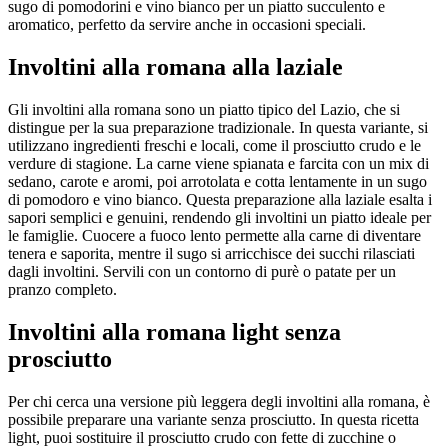
sugo di pomodorini e vino bianco per un piatto succulento e
aromatico, perfetto da servire anche in occasioni speciali.
Involtini alla romana alla laziale
Gli involtini alla romana sono un piatto tipico del Lazio, che si
distingue per la sua preparazione tradizionale. In questa variante, si
utilizzano ingredienti freschi e locali, come il prosciutto crudo e le
verdure di stagione. La carne viene spianata e farcita con un mix di
sedano, carote e aromi, poi arrotolata e cotta lentamente in un sugo
di pomodoro e vino bianco. Questa preparazione alla laziale esalta i
sapori semplici e genuini, rendendo gli involtini un piatto ideale per
le famiglie. Cuocere a fuoco lento permette alla carne di diventare
tenera e saporita, mentre il sugo si arricchisce dei succhi rilasciati
dagli involtini. Servili con un contorno di purè o patate per un
pranzo completo.
Involtini alla romana light senza
prosciutto
Per chi cerca una versione più leggera degli involtini alla romana, è
possibile preparare una variante senza prosciutto. In questa ricetta
light, puoi sostituire il prosciutto crudo con fette di zucchine o