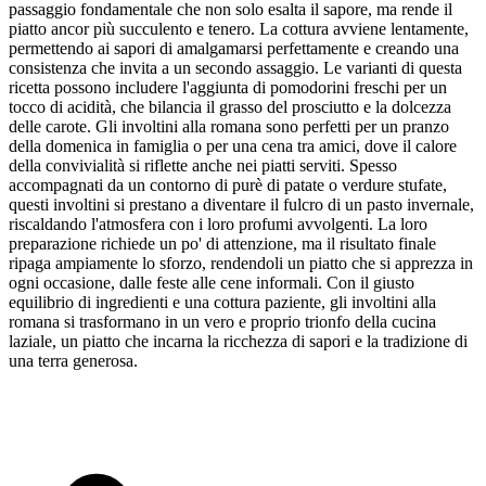
passaggio fondamentale che non solo esalta il sapore, ma rende il
piatto ancor più succulento e tenero. La cottura avviene lentamente,
permettendo ai sapori di amalgamarsi perfettamente e creando una
consistenza che invita a un secondo assaggio. Le varianti di questa
ricetta possono includere l'aggiunta di pomodorini freschi per un
tocco di acidità, che bilancia il grasso del prosciutto e la dolcezza
delle carote. Gli involtini alla romana sono perfetti per un pranzo
della domenica in famiglia o per una cena tra amici, dove il calore
della convivialità si riflette anche nei piatti serviti. Spesso
accompagnati da un contorno di purè di patate o verdure stufate,
questi involtini si prestano a diventare il fulcro di un pasto invernale,
riscaldando l'atmosfera con i loro profumi avvolgenti. La loro
preparazione richiede un po' di attenzione, ma il risultato finale
ripaga ampiamente lo sforzo, rendendoli un piatto che si apprezza in
ogni occasione, dalle feste alle cene informali. Con il giusto
equilibrio di ingredienti e una cottura paziente, gli involtini alla
romana si trasformano in un vero e proprio trionfo della cucina
laziale, un piatto che incarna la ricchezza di sapori e la tradizione di
una terra generosa.