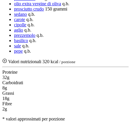
olio extra vergine di oliva
q.b.
prosciutto crudo
150 grammi
sedano
q.b.
carote
q.b.
cipolle
q.b.
aglio
q.b.
prezzemolo
q.b.
basilico
q.b.
sale
q.b.
pepe
q.b.
Valori nutrizionali
320 kcal
/ porzione
Proteine
32g
Carboidrati
8g
Grassi
18g
Fibre
2g
* valori approssimati per porzione