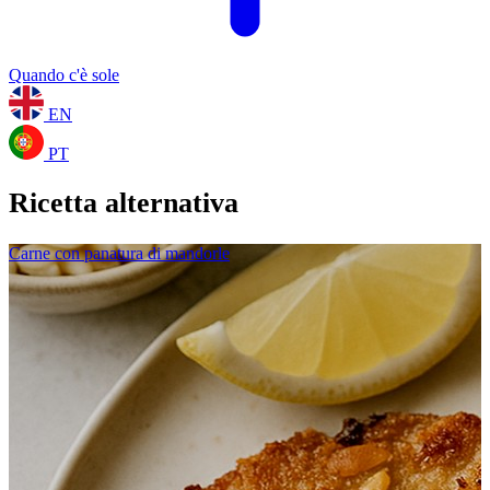
Quando c'è sole
EN
PT
Ricetta alternativa
Carne con panatura di mandorle