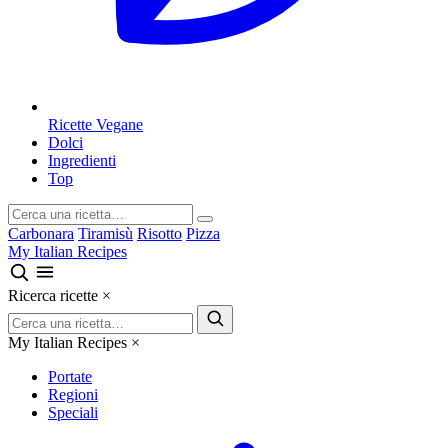
Ricette Vegane
Dolci
Ingredienti
Top
Carbonara
Tiramisù
Risotto
Pizza
My Italian Recipes
Ricerca ricette
×
My Italian Recipes
×
Portate
Regioni
Speciali