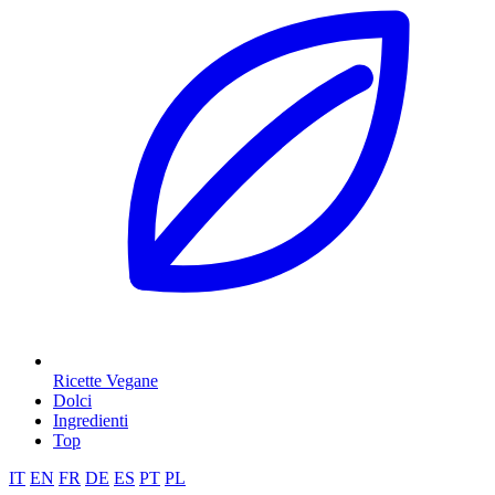
Ricette Vegane
Dolci
Ingredienti
Top
IT
EN
FR
DE
ES
PT
PL