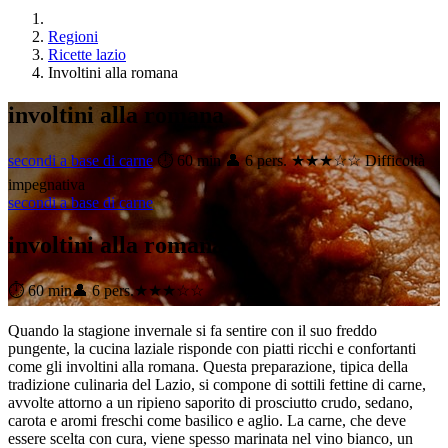
Regioni
Ricette lazio
Involtini alla romana
involtini alla romana
secondi a base di carne
⏱ 60 min
👤 6 pers.
★★★☆☆ Difficoltà
impegnativa
secondi a base di carne
involtini alla romana
⏱ 60 min
👤 6 pers.
★★★☆☆
Quando la stagione invernale si fa sentire con il suo freddo
pungente, la cucina laziale risponde con piatti ricchi e confortanti
come gli involtini alla romana. Questa preparazione, tipica della
tradizione culinaria del Lazio, si compone di sottili fettine di carne,
avvolte attorno a un ripieno saporito di prosciutto crudo, sedano,
carota e aromi freschi come basilico e aglio. La carne, che deve
essere scelta con cura, viene spesso marinata nel vino bianco, un