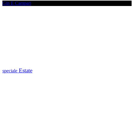
Gin E Campari
Estate
speciale