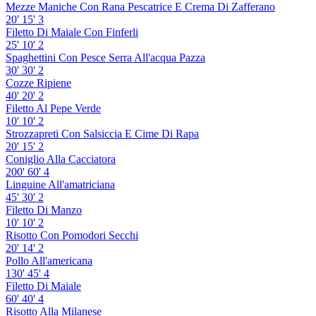
Mezze Maniche Con Rana Pescatrice E Crema Di Zafferano
20'
15'
3
Filetto Di Maiale Con Finferli
25'
10'
2
Spaghettini Con Pesce Serra All'acqua Pazza
30'
30'
2
Cozze Ripiene
40'
20'
2
Filetto Al Pepe Verde
10'
10'
2
Strozzapreti Con Salsiccia E Cime Di Rapa
20'
15'
2
Coniglio Alla Cacciatora
200'
60'
4
Linguine All'amatriciana
45'
30'
2
Filetto Di Manzo
10'
10'
2
Risotto Con Pomodori Secchi
20'
14'
2
Pollo All'americana
130'
45'
4
Filetto Di Maiale
60'
40'
4
Risotto Alla Milanese