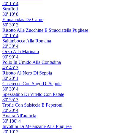
20'
15'
4
Struffoli
30'
10'
8
Empanadas De Carne
50'
30'
2
Risotto Alle Zucchine E Stracciatella Pugliese
20'
15'
4
Saltimbocca Alla Romana
20'
30'
4
Orzo Alla Marinara
90'
90'
4
Pollo In Umido Alla Contadina
45'
45'
3
Risotto Al Nero Di Seppia
30'
20'
1
Caserecce Con Sugo Di Seppie
30'
30'
4
Spezzatino Di Vitello Con Patate
80'
55'
3
Trofie Con Salsiccia E Peperoni
20'
20'
4
Anatra All'arancia
30'
180'
4
Involtini Di Melanzane Alla Pugliese
20'
10'
2