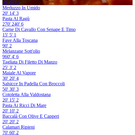
30'
90'
4
Merluzzo In Umido
20'
14'
3
Pasta Al Ragù
270'
240'
6
Carne Di Cavallo Con Senape E Timo
15'
5'
1
Fave Alla Toscana
90'
2
Melanzane Sott'olio
960'
4'
6
Tagliata Di Filetto Di Manzo
25'
3'
2
Maiale Al Vapore
30'
20'
4
Salsicce In Padella Con Broccoli
50'
30'
3
Cotoletta Alla Valdostana
20'
15'
2
Pasta Ai Ricci Di Mare
20'
10'
2
Baccalà Con Olive E Capperi
20'
20'
2
Calamari Ripieni
70'
60'
2