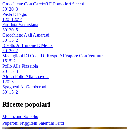
Orecchiette Con Carciofi E Pomodori Secchi
30'
20'
3
Pasta E Fagioli
120'
120'
4
Fonduta Valdostana
30'
20'
5
Orecchiette Agli Asparagi
30'
15'
2
Risotto Al Limone E Menta
20'
20'
2
Medaglioni Di Coda Di Rospo Al Vapore Con Verdure
15'
5'
2
Pollo Alla Pizzaiola
20'
15'
3
Ali Di Pollo Alla Diavola
120'
3
Spaghetti Ai Gamberoni
30'
15'
2
Ricette popolari
Melanzane Sott'olio
Peperoni Friggitelli Salentini Fritti