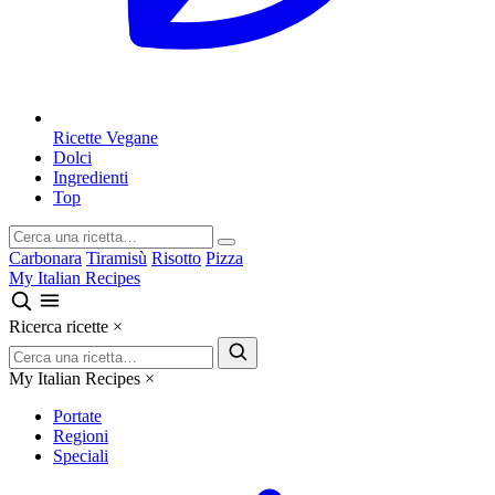
Ricette Vegane
Dolci
Ingredienti
Top
Carbonara
Tiramisù
Risotto
Pizza
My Italian Recipes
Ricerca ricette
×
My Italian Recipes
×
Portate
Regioni
Speciali