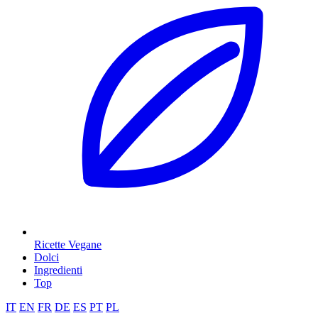
Ricette Vegane
Dolci
Ingredienti
Top
IT
EN
FR
DE
ES
PT
PL