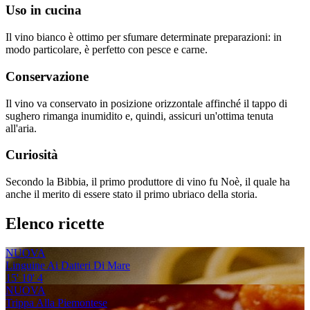
Uso in cucina
Il vino bianco è ottimo per sfumare determinate preparazioni: in
modo particolare, è perfetto con pesce e carne.
Conservazione
Il vino va conservato in posizione orizzontale affinché il tappo di
sughero rimanga inumidito e, quindi, assicuri un'ottima tenuta
all'aria.
Curiosità
Secondo la Bibbia, il primo produttore di vino fu Noè, il quale ha
anche il merito di essere stato il primo ubriaco della storia.
Elenco ricette
NUOVA
Linguine Ai Datteri Di Mare
15'
10'
4
NUOVA
Trippa Alla Piemontese