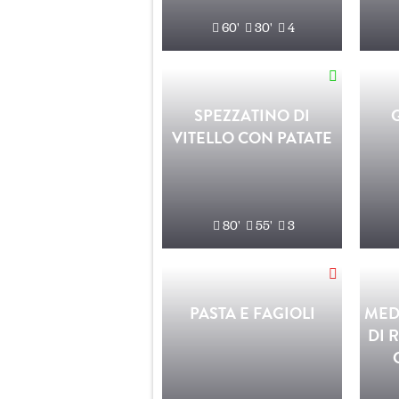
60'
30'
4
SPEZZATINO DI
VITELLO CON PATATE
80'
55'
3
PASTA E FAGIOLI
MED
DI 