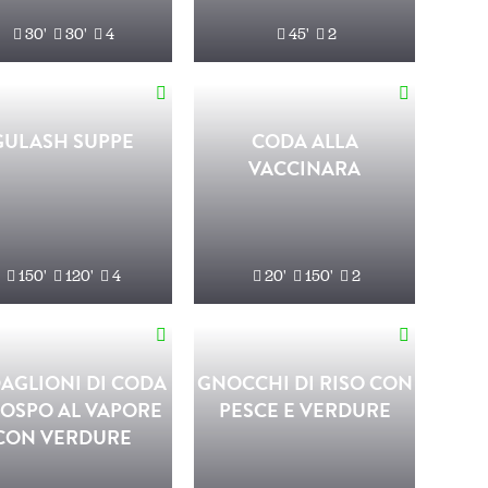
30'
30'
4
45'
2
GULASH SUPPE
CODA ALLA
VACCINARA
150'
120'
4
20'
150'
2
AGLIONI DI CODA
GNOCCHI DI RISO CON
ROSPO AL VAPORE
PESCE E VERDURE
CON VERDURE