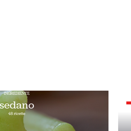
INGREDIENTE
sedano
48 ricette