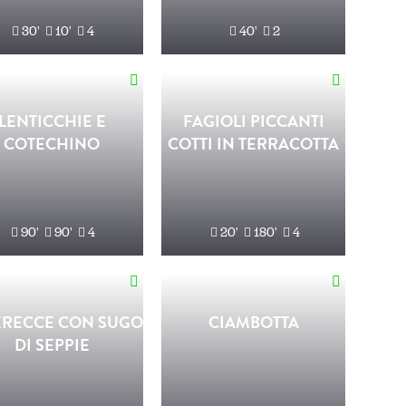
30'
10'
4
40'
2
LENTICCHIE E
FAGIOLI PICCANTI
COTECHINO
COTTI IN TERRACOTTA
90'
90'
4
20'
180'
4
ERECCE CON SUGO
CIAMBOTTA
DI SEPPIE