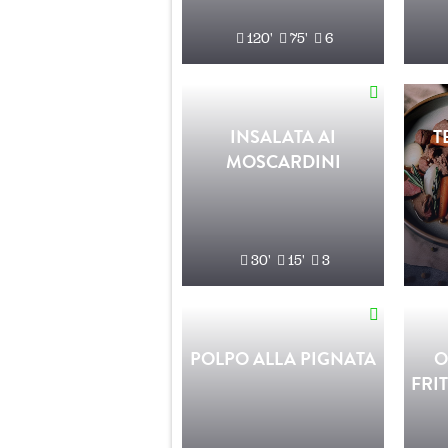
120'
75'
6
INSALATA AI
T
MOSCARDINI
30'
15'
3
POLPO ALLA PIGNATA
O
FRI