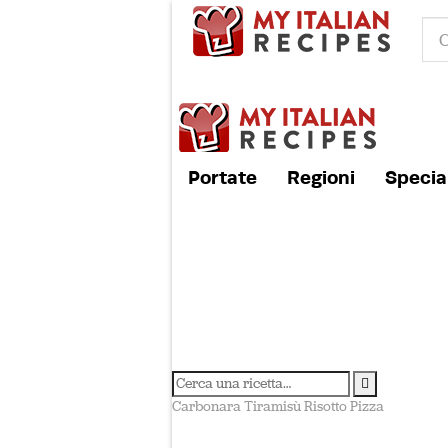
Portate
Regioni
Special
Carbonara
Tiramisù
Risotto
Pizza