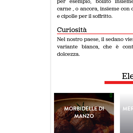
per esempio, bollito insiem
carne , o ancora, insieme con 
e cipolle per il soffritto.
Curiosità
Nel nostro paese, il sedano v
variante bianca, che è con
dolcezza.
El
MORBIDELLE DI
MER
MANZO