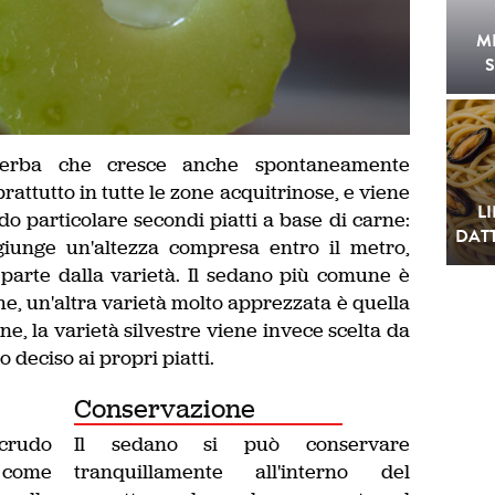
M
S
 erba che cresce anche spontaneamente
prattutto in tutte le zone acquitrinose, e viene
L
o particolare secondi piatti a base di carne:
DATT
giunge un'altezza compresa entro il metro,
parte dalla varietà. Il sedano più comune è
he, un'altra varietà molto apprezzata è quella
ne, la varietà silvestre viene invece scelta da
o deciso ai propri piatti.
Conservazione
 crudo
Il sedano si può conservare
, come
tranquillamente all'interno del