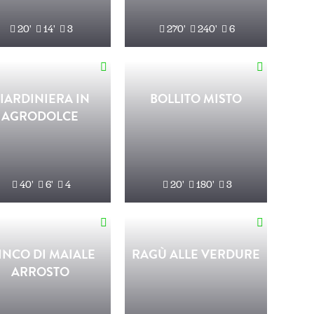
20'
14'
3
270'
240'
6
IARDINIERA IN
BOLLITO MISTO
AGRODOLCE
40'
6'
4
20'
180'
3
INCO DI MAIALE
RAGÙ ALLE VERDURE
ARROSTO