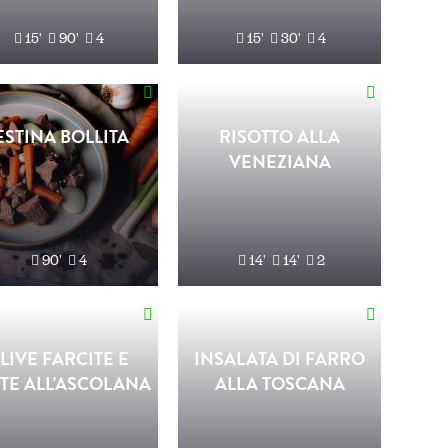
15'
90'
4
15'
30'
4
ESTINA BOLLITA
RISOTTO ALLA
VENEZIANA
90'
4
14'
14'
2
LIVE FARCITE E
INSALATA DI FARRO
TTE ALL'ASCOLANA
ALLA TOSCANA