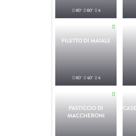
60'
60'
4
FILETTO DI MAIALE
60'
40'
4
PASTICCIO DI
CAS
MACCHERONI