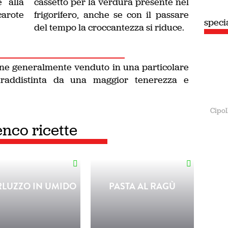
e alla
cassetto per la verdura presente nel
carote
frigorifero, anche se con il passare
speciale
Estate
del tempo la croccantezza si riduce.
iene generalmente venduto in una particolare
traddistinta da una maggior tenerezza e
Cipol
enco ricette
LUZZO IN UMIDO
PASTA AL RAGÙ