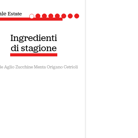
speciale
Ricette Vegane
Ingredienti
di stagione
le
Aglio
Zucchine
Menta
Origano
Cetrioli