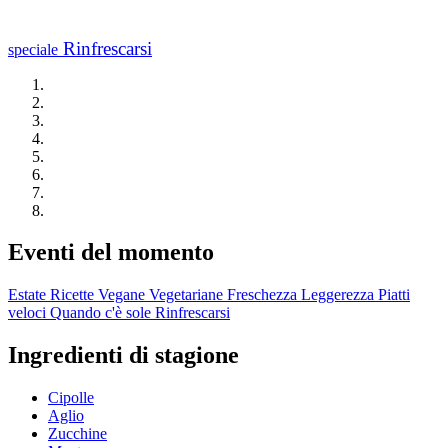
Rinfrescarsi
speciale
Eventi del momento
Estate
Ricette Vegane
Vegetariane
Freschezza
Leggerezza
Piatti
veloci
Quando c'è sole
Rinfrescarsi
Ingredienti di stagione
Cipolle
Aglio
Zucchine