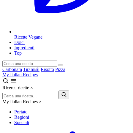
Ricette Vegane
Dolci
Ingredienti
Top
Carbonara
Tiramisù
Risotto
Pizza
My Italian Recipes
Ricerca ricette
×
My Italian Recipes
×
Portate
Regioni
Speciali