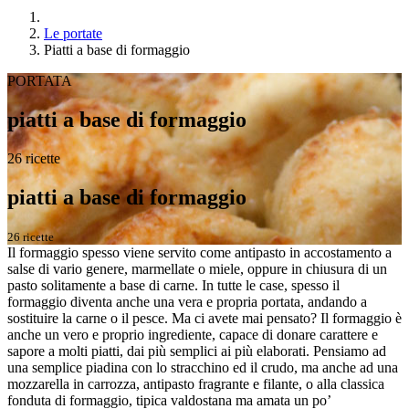
Le portate
Piatti a base di formaggio
PORTATA
piatti a base di formaggio
26 ricette
piatti a base di formaggio
26 ricette
Il formaggio spesso viene servito come antipasto in accostamento a
salse di vario genere, marmellate o miele, oppure in chiusura di un
pasto solitamente a base di carne. In tutte le case, spesso il
formaggio diventa anche una vera e propria portata, andando a
sostituire la carne o il pesce. Ma ci avete mai pensato? Il formaggio è
anche un vero e proprio ingrediente, capace di donare carattere e
sapore a molti piatti, dai più semplici ai più elaborati. Pensiamo ad
una semplice piadina con lo stracchino ed il crudo, ma anche ad una
mozzarella in carrozza, antipasto fragrante e filante, o alla classica
fonduta di formaggio, tipica valdostana ma amata un po’