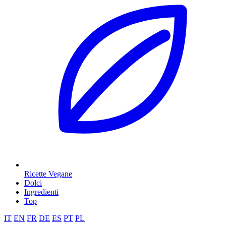
Ricette Vegane
Dolci
Ingredienti
Top
IT
EN
FR
DE
ES
PT
PL