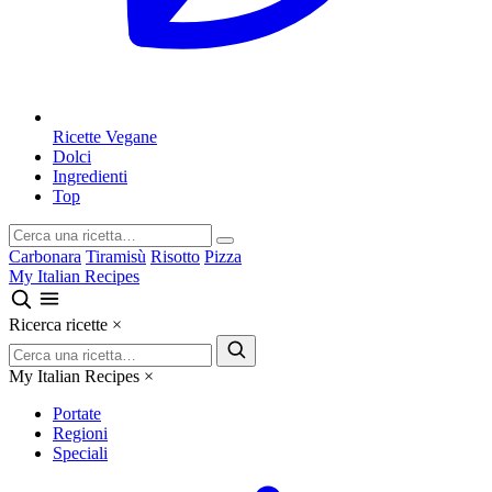
Ricette Vegane
Dolci
Ingredienti
Top
Carbonara
Tiramisù
Risotto
Pizza
My Italian Recipes
Ricerca ricette
×
My Italian Recipes
×
Portate
Regioni
Speciali