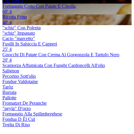
150'
100'
2
Formaggio Cotto Con Patate E Cipolla
60'
4
Ricotta Fritta
40'
4
"schiz" Con Polenta
"schiz" Impanato
Cacio "marcetto"
Fusilli In Salsiccia E Capperi
25'
4
Gnocchi Di Patate Con Crema Al Gorgonzola E Tartufo Nero
20'
4
Scamorza Affumicata Con Funghi Cardoncelli All'olio
Salignon
Pecorino Sott'olio
Fondue Valdotaine
Taròz
Burrata
Pallotte
Fromatzet De Peranche
"peyla" D'orzo
Formaggio Alla Spilimberghese
Fondua D Ël Cul
Teglia Di Riso