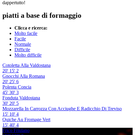
dappertutto!
piatti a base di formaggio
Clicca e ricerca:
Molto facile
Facile
Normale
Difficile
Molto difficile
Cotoletta Alla Valdostana
20'
15'
2
Gnocchi Alla Romana
20'
25'
6
Polenta Concia
45'
30'
3
Fonduta Valdostana
30'
20'
5
Mozzarella In Carrozza Con Acciughe E Radicchio Di Treviso
15'
10'
4
Quiche Au Fromage Vert
15'
40'
4
Frico Friulano