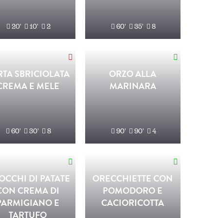
20'
10'
2
60'
35'
8
RTA SBRICIOLATA
ORZO ALLA
CREMA E MELE
MARINARA
60'
30'
8
90'
90'
4
OCCHI DI PATATE
ORECCHIETTE CON
CON CREMA DI
POMODORO E
PARMIGIANO E
CACIORICOTTA
TARTUFO