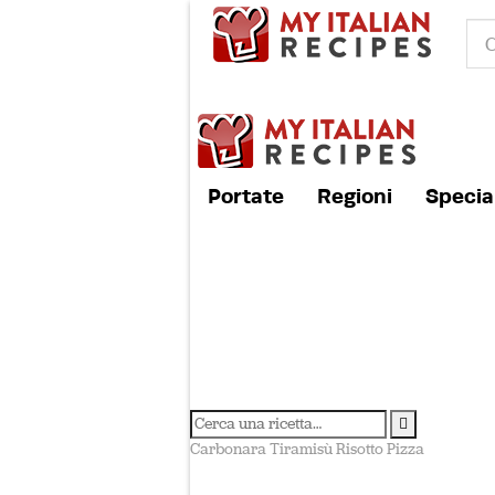
Portate
Regioni
Special
Carbonara
Tiramisù
Risotto
Pizza