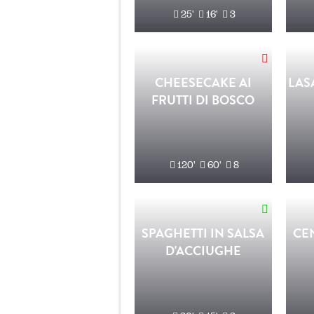
25'
16'
3
CHEESECAKE AI
LAS
FRUTTI DI BOSCO
120'
60'
8
SPAGHETTI IN SALSA
CE
D'ACCIUGHE