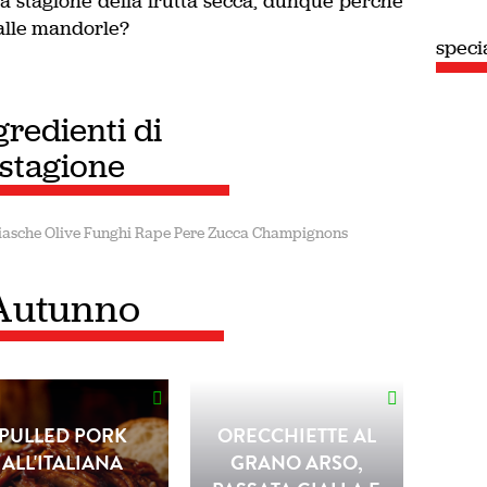
la stagione della frutta secca, dunque perchè
alle mandorle?
speciale
Estate
gredienti di
stagione
iasche
Olive
Funghi
Rape
Pere
Zucca
Champignons
Autunno
PULLED PORK
ORECCHIETTE AL
ALL'ITALIANA
GRANO ARSO,