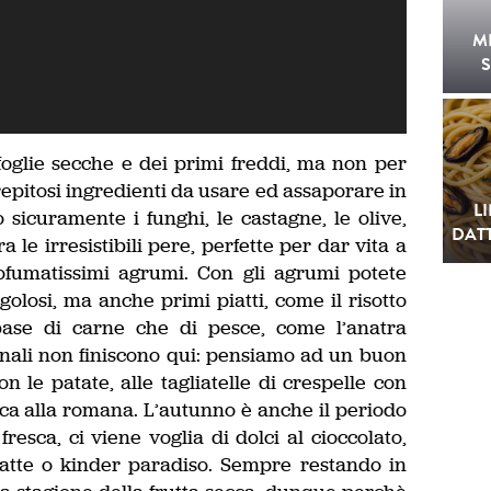
M
S
foglie secche e dei primi freddi, ma non per
trepitosi ingredienti da usare ed assaporare in
L
 sicuramente i funghi, le castagne, le olive,
DATT
 le irresistibili pere, perfette per dar vita a
profumatissimi agrumi. Con gli agrumi potete
 golosi, ma anche primi piatti, come il risotto
 base di carne che di pesce, come l’anatra
unnali non finiscono qui: pensiamo ad un buon
on le patate, alle tagliatelle di crespelle con
cca alla romana. L’autunno è anche il periodo
fresca, ci viene voglia di dolci al cioccolato,
 latte o kinder paradiso. Sempre restando in