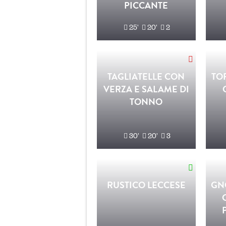
PICCANTE
25'
20'
2
TAGLIATELLE CON
TO
VERZA E SALAME DI
TONNO
30'
20'
3
RUSTICO LECCESE
GN