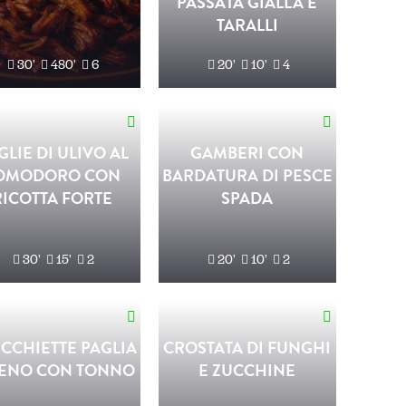
PASSATA GIALLA E
TARALLI
30'
480'
6
20'
10'
4
GLIE DI ULIVO AL
GAMBERI CON
OMODORO CON
BARDATURA DI PESCE
RICOTTA FORTE
SPADA
30'
15'
2
20'
10'
2
CCHIETTE PAGLIA
CROSTATA DI FUNGHI
IENO CON TONNO
E ZUCCHINE