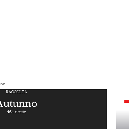
nno
RACCOLTA
Autunno
464 ricette