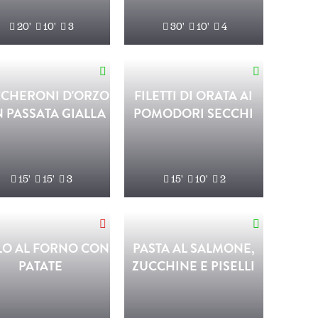
20'
10'
3
30'
10'
4
CHERONI D'ORZO
FILETTI DI ORATA AI
 PASSATA GIALLA
POMODORI SECCHI
15'
15'
3
15'
10'
2
LO AL FORNO CON
PASTA AL SALMONE,
PATATE
ZUCCHINE E PISELLI