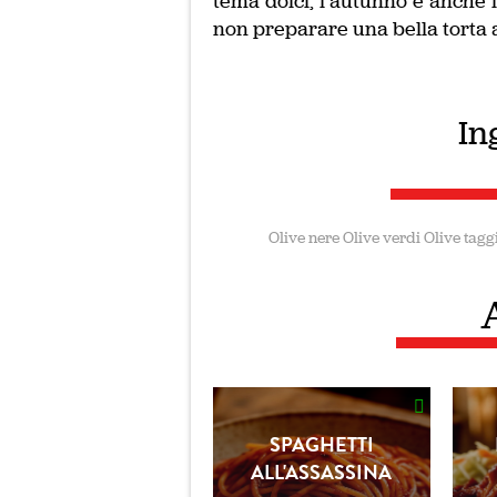
tema dolci, l’autunno è anche 
non preparare una bella torta 
In
Olive nere
Olive verdi
Olive tagg
SPAGHETTI
ALL'ASSASSINA