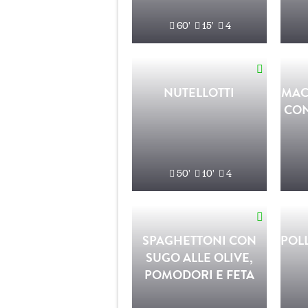
60'
15'
4
NUTELLOTTI
MAC
CON
50'
10'
4
SPAGHETTONI CON
POL
SUGO ALLE OLIVE,
POMODORI E FETA