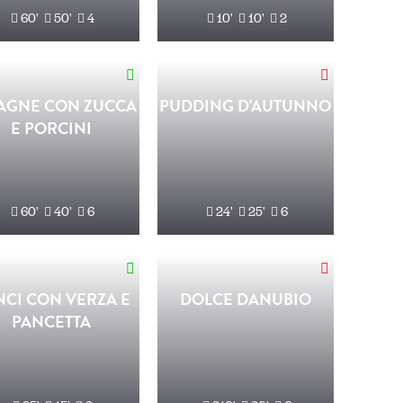
60'
50'
4
10'
10'
2
AGNE CON ZUCCA
PUDDING D'AUTUNNO
E PORCINI
60'
40'
6
24'
25'
6
NCI CON VERZA E
DOLCE DANUBIO
PANCETTA