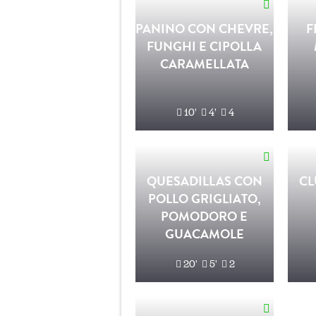
PANINO CON CHEVRE,
F
FUNGHI E CIPOLLA
CARAMELLATA
10'
4'
4
QUESADILLAS CON
CL
POLLO GRIGLIATO,
POMODORO E
GUACAMOLE
20'
5'
2