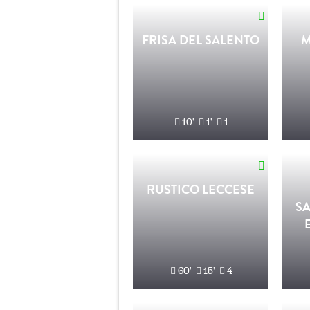
FRISA DEL SALENTO
M
10'
1'
1
RUSTICO LECCESE
S
60'
15'
4