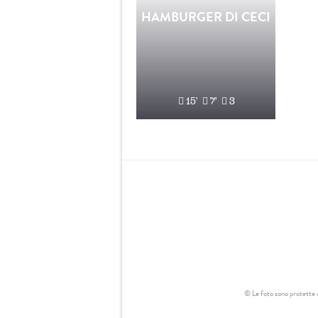
HAMBURGER DI CECI
15'
7'
3
© Le foto sono protette da