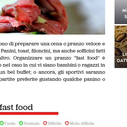
M
S
ntono di preparare una cena o pranzo veloce e
Panini, toast, filoncini, ma anche sofficini fatti
L
altro. Organizzare un pranzo “fast food” è
DATT
 nel caso in cui vi siano bambini o ragazzi in
n bel buffet; o ancora, gli sportivi saranno
e partite preferite gustando qualche panino o
fast food
Facile
Normale
Difficile
Molto difficile