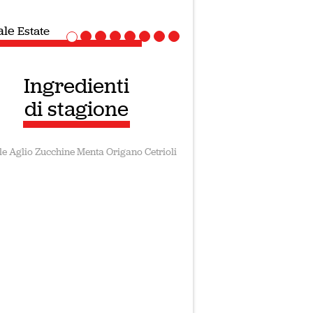
speciale
Ricette Vegane
Ingredienti
di stagione
le
Aglio
Zucchine
Menta
Origano
Cetrioli