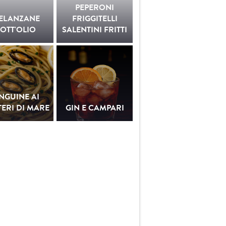
PEPERONI
ELANZANE
FRIGGITELLI
OTT'OLIO
SALENTINI FRITTI
INGUINE AI
ERI DI MARE
GIN E CAMPARI