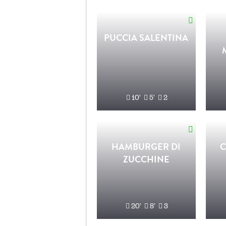
PUCCIA SALENTINA
10'
5'
2
HAMBURGER DI
C
ZUCCHINE
20'
8'
3