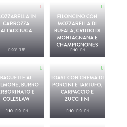
OZZARELLA IN
FILONCINO CON
CARROZZA
MOZZARELLA DI
ALL'ACCIUGA
BUFALA, CRUDO DI
MONTAGNANA E
CHAMPIGNONES
20'
5'
10'
1
BAGUETTE AL
TOAST CON CREMA DI
ALMONE, BURRO
PORCINI E TARTUFO,
ERBORINATO E
CARPACCIO E
COLESLAW
ZUCCHINI
10'
2'
1
10'
2'
1