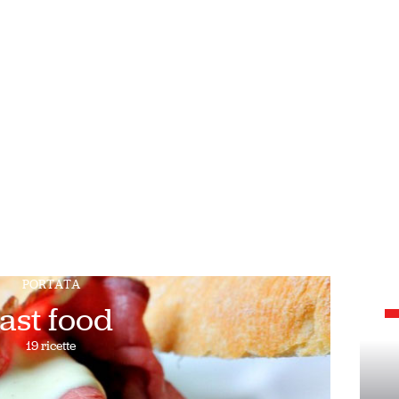
PORTATA
fast food
19 ricette