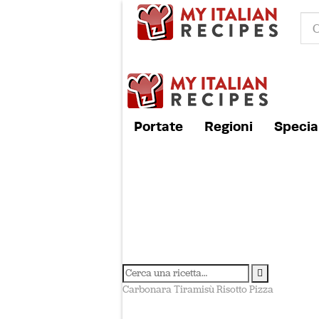
Portate
Regioni
Special
Carbonara
Tiramisù
Risotto
Pizza