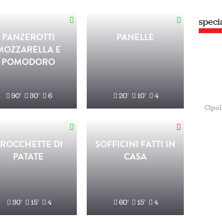
speciale
Estate
PANZEROTTI
PANELLE
MOZZARELLA E
POMODORO
90'
30'
6
20'
10'
4
Cipol
ROCCHETTE DI
SOFFICINI FATTI IN
PATATE
CASA
30'
15'
4
60'
15'
4