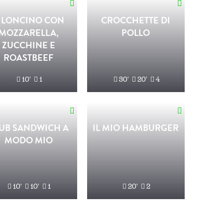
ILONCINO CON
CROCCHETTE DI
MOZZARELLA,
POLLO
ZUCCHINE E
ROASTBEEF
10'
1
30'
20'
4
UB SANDWICH A
IL MIO HAMBURGER
MODO MIO
10'
10'
1
20'
2