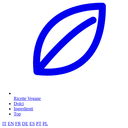
Ricette Vegane
Dolci
Ingredienti
Top
IT
EN
FR
DE
ES
PT
PL