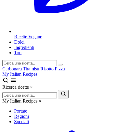
Ricette Vegane
Dolci
Ingredienti
Top
Carbonara
Tiramisù
Risotto
Pizza
My Italian Recipes
Ricerca ricette
×
My Italian Recipes
×
Portate
Regioni
Speciali