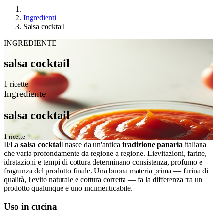
Ingredienti
Salsa cocktail
INGREDIENTE
salsa cocktail
1 ricette
Ingrediente
salsa cocktail
1 ricette
Il/La
salsa cocktail
nasce da un'antica
tradizione panaria
italiana
che varia profondamente da regione a regione. Lievitazioni, farine,
idratazioni e tempi di cottura determinano consistenza, profumo e
fragranza del prodotto finale. Una buona materia prima — farina di
qualità, lievito naturale e cottura corretta — fa la differenza tra un
prodotto qualunque e uno indimenticabile.
Uso in cucina