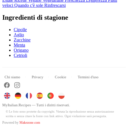
Estate
Ricette Vegane
Vegetariane
Freschezza
Leggerezza
Piatti
veloci
Quando c'è sole
Rinfrescarsi
Ingredienti di stagione
Cipolle
Aglio
Zucchine
Menta
Origano
Cetrioli
Chi siamo
Privacy
Cookie
Termini d'uso
MyItalian.Recipes — Tutti i diritti riservati.
© Le foto sono protette da copyright. Vietata la riproduzione senza autorizzazione
scritta o senza citare la fonte con link attivo. Ogni violazione sarà perseguita.
Powered by
Makezone.com