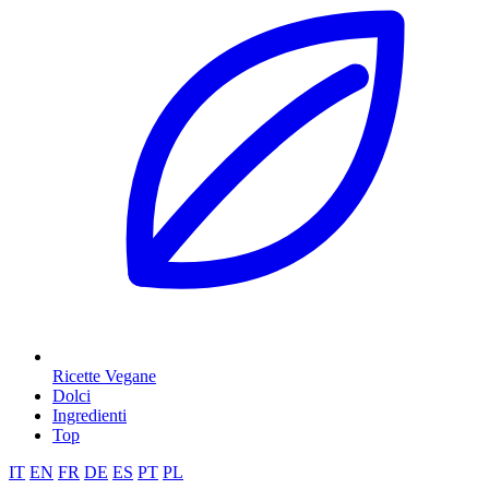
Ricette Vegane
Dolci
Ingredienti
Top
IT
EN
FR
DE
ES
PT
PL