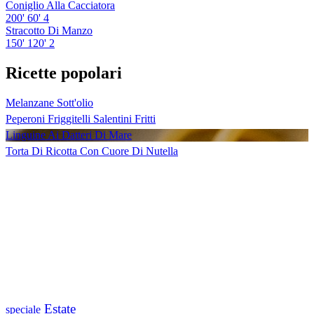
Coniglio Alla Cacciatora
200'
60'
4
Stracotto Di Manzo
150'
120'
2
Ricette popolari
Melanzane Sott'olio
Peperoni Friggitelli Salentini Fritti
Linguine Ai Datteri Di Mare
Torta Di Ricotta Con Cuore Di Nutella
Estate
speciale