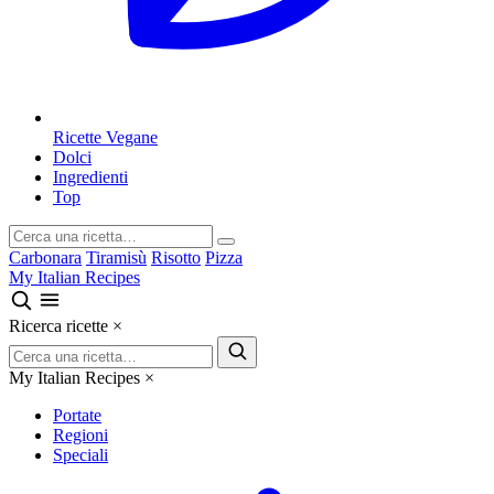
Ricette Vegane
Dolci
Ingredienti
Top
Carbonara
Tiramisù
Risotto
Pizza
My Italian Recipes
Ricerca ricette
×
My Italian Recipes
×
Portate
Regioni
Speciali