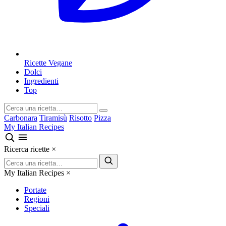
Ricette Vegane
Dolci
Ingredienti
Top
Carbonara
Tiramisù
Risotto
Pizza
My Italian Recipes
Ricerca ricette
×
My Italian Recipes
×
Portate
Regioni
Speciali