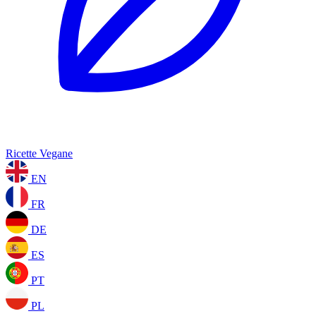
Ricette Vegane
EN
FR
DE
ES
PT
PL