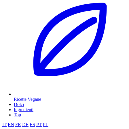
Ricette Vegane
Dolci
Ingredienti
Top
IT
EN
FR
DE
ES
PT
PL