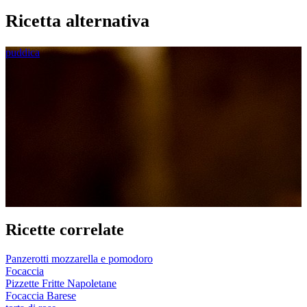
Ricetta alternativa
puddica
Ricette correlate
Panzerotti mozzarella e pomodoro
Focaccia
Pizzette Fritte Napoletane
Focaccia Barese