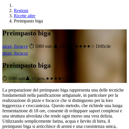
Regioni
Ricette altre
Preimpasto biga
Preimpasto biga
pizze, focacce
⏱ 1080 min
👤 10 pers.
★★★★☆ Difficile
pizze, focacce
Preimpasto biga
⏱ 1080 min
👤 10 pers.
★★★★☆
La preparazione del preimpasto biga rappresenta una delle tecniche
fondamentali nella panificazione artigianale, in particolare per la
realizzazione di pizze e focacce che si distinguono per la loro
leggerezza e croccantezza. Questo metodo, che richiede una lunga
fermentazione di 18 ore, consente di sviluppare sapori complessi e
una struttura alveolata che rende ogni morso una vera delizia.
Utilizzando semplicemente farina, acqua e lievito di birra, il
preimpasto biga si arricchisce di aromi e una consistenza unica,