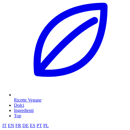
Ricette Vegane
Dolci
Ingredienti
Top
IT
EN
FR
DE
ES
PT
PL