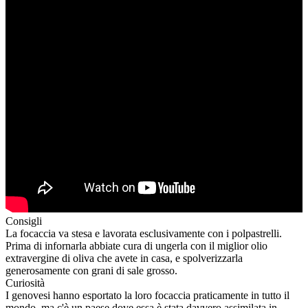
Consigli
La focaccia va stesa e lavorata esclusivamente con i polpastrelli.
Prima di infornarla abbiate cura di ungerla con il miglior olio
extravergine di oliva che avete in casa, e spolverizzarla
generosamente con grani di sale grosso.
Curiosità
I genovesi hanno esportato la loro focaccia praticamente in tutto il
mondo, ma c'è un paese dove essa è stata davvero assimilata in