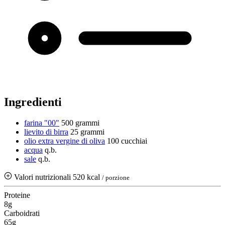
Ingredienti
farina "00"
500 grammi
lievito di birra
25 grammi
olio extra vergine di oliva
100 cucchiai
acqua
q.b.
sale
q.b.
Valori nutrizionali
520 kcal
/ porzione
Proteine
8g
Carboidrati
65g