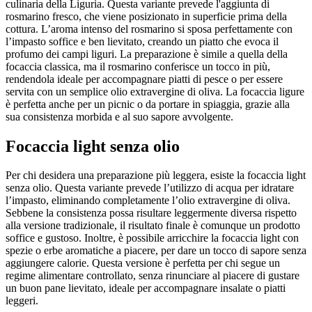
culinaria della Liguria. Questa variante prevede l'aggiunta di
rosmarino fresco, che viene posizionato in superficie prima della
cottura. L’aroma intenso del rosmarino si sposa perfettamente con
l’impasto soffice e ben lievitato, creando un piatto che evoca il
profumo dei campi liguri. La preparazione è simile a quella della
focaccia classica, ma il rosmarino conferisce un tocco in più,
rendendola ideale per accompagnare piatti di pesce o per essere
servita con un semplice olio extravergine di oliva. La focaccia ligure
è perfetta anche per un picnic o da portare in spiaggia, grazie alla
sua consistenza morbida e al suo sapore avvolgente.
Focaccia light senza olio
Per chi desidera una preparazione più leggera, esiste la focaccia light
senza olio. Questa variante prevede l’utilizzo di acqua per idratare
l’impasto, eliminando completamente l’olio extravergine di oliva.
Sebbene la consistenza possa risultare leggermente diversa rispetto
alla versione tradizionale, il risultato finale è comunque un prodotto
soffice e gustoso. Inoltre, è possibile arricchire la focaccia light con
spezie o erbe aromatiche a piacere, per dare un tocco di sapore senza
aggiungere calorie. Questa versione è perfetta per chi segue un
regime alimentare controllato, senza rinunciare al piacere di gustare
un buon pane lievitato, ideale per accompagnare insalate o piatti
leggeri.