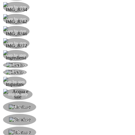
step by step
step by step
step by step
step by step
Preparare tutti gli ingredienti.
step by step
Sciogliere il lievito con acqua tiepida.
step by step
Versare il lievito sciolto sulla farina.
step by step
Impastare bene.
step by step
Aggiungere acqua e sale.
step by step
Impastare ancora, formare una palla e lasciar
step by step
lievitare.
Stendere l'impasto, formare dei buchi e pennellare
step by step
la salamoia
Infornare a 200 gradi per 20 minuti, quindi
step by step
servire.