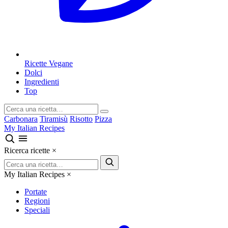
Ricette Vegane
Dolci
Ingredienti
Top
Carbonara
Tiramisù
Risotto
Pizza
My Italian Recipes
Ricerca ricette
×
My Italian Recipes
×
Portate
Regioni
Speciali