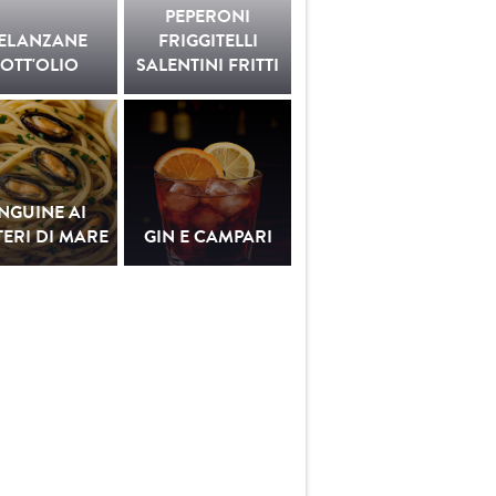
PEPERONI
ELANZANE
FRIGGITELLI
OTT'OLIO
SALENTINI FRITTI
INGUINE AI
ERI DI MARE
GIN E CAMPARI