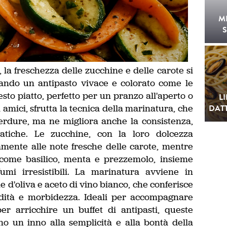
M
S
, la freschezza delle zucchine e delle carote si
alando un antipasto vivace e colorato come le
to piatto, perfetto per un pranzo all'aperto o
L
mici, sfrutta la tecnica della marinatura, che
DATT
verdure, ma ne migliora anche la consistenza,
atiche. Le zucchine, con la loro dolcezza
amente alle note fresche delle carote, mentre
 come basilico, menta e prezzemolo, insieme
umi irresistibili. La marinatura avviene in
e d'oliva e aceto di vino bianco, che conferisce
idità e morbidezza. Ideali per accompagnare
per arricchire un buffet di antipasti, queste
o un inno alla semplicità e alla bontà della