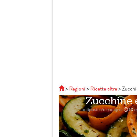
Regioni
Ricette altre
Zucchi
Zucchine 
antipasti e/o contorni
⏱ 10 