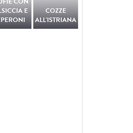
OFIE CON
LSICCIA E
COZZE
EPERONI
ALL'ISTRIANA