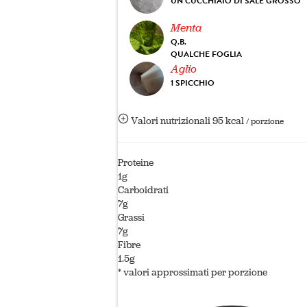
UN CUCCHIAIO DI SALE GROSSO
Menta
Q.B.
QUALCHE FOGLIA
Aglio
1 SPICCHIO
Valori nutrizionali
95 kcal
/ porzione
Proteine
1g
Carboidrati
7g
Grassi
7g
Fibre
1.5g
* valori approssimati per porzione