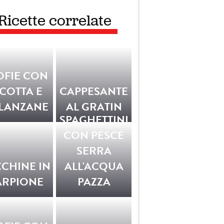
Ricette correlate
OFIE CON
ICOTTA E
CAPPESANTE
LANZANE
AL GRATIN
SPAGHETTINI
CON PESCE
SERRA
CHINE IN
ALL'ACQUA
ARPIONE
PAZZA