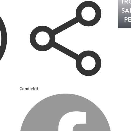
TR
SA
P
Condividi