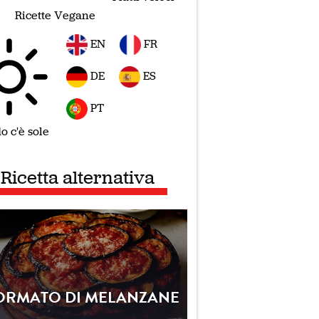
Ricette Vegane
EN
FR
DE
ES
PT
 c'è sole
Ricetta alternativa
ORMATO DI MELANZANE