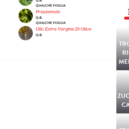
Q.B.
QUALCHE FOGLIA
Prezzemolo
Q.B.
QUALCHE FOGLIA
Olio Extra Vergine Di Oliva
Q.B.
TR
R
ME
ZUC
C