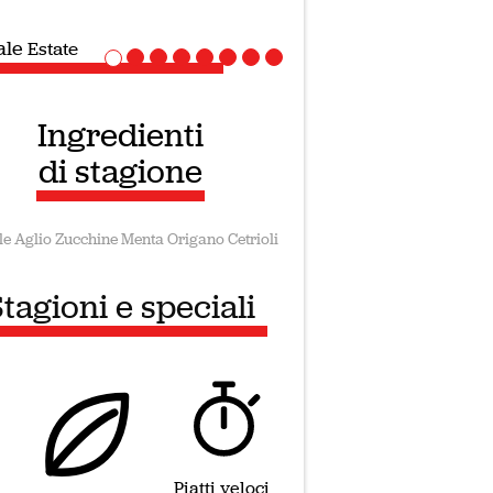
ale
Ricette Vegane
Ingredienti
di stagione
le
Aglio
Zucchine
Menta
Origano
Cetrioli
tagioni e speciali
Piatti veloci