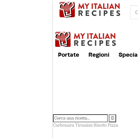
Portate
Regioni
Special
Carbonara
Tiramisù
Risotto
Pizza