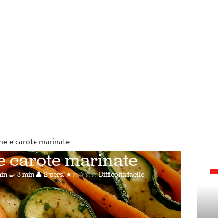
ne e carote marinate
e carote marinate
min
🍳 3 min
👤 2 pers.
★☆☆☆☆ Difficoltà facile