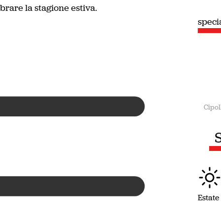
ebrare la stagione estiva.
speci
Cipol
S
Estate