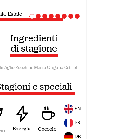
ale
Ricette Vegane
Ingredienti
di stagione
le
Aglio
Zucchine
Menta
Origano
Cetrioli
tagioni e speciali
EN
FR
Energia
Coccole
no
DE