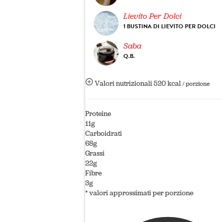
Lievito Per Dolci
1 BUSTINA DI LIEVITO PER DOLCI
Saba
Q.B.
Valori nutrizionali
520 kcal
/ porzione
Proteine
11g
Carboidrati
68g
Grassi
22g
Fibre
3g
* valori approssimati per porzione