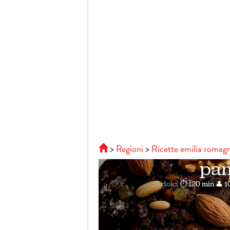
Regioni
Ricette emilia romag
pan
dolci
⏱ 120 min
👤 1