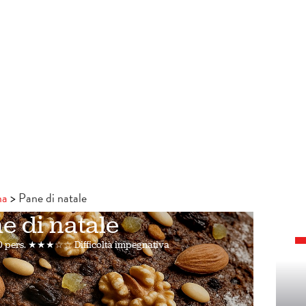
na
Pane di natale
e di natale
0 pers.
★★★☆☆ Difficoltà impegnativa