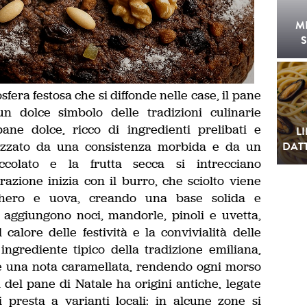
M
S
sfera festosa che si diffonde nelle case, il pane
n dolce simbolo delle tradizioni culinarie
ane dolce, ricco di ingredienti prelibati e
L
rizzato da una consistenza morbida e da un
DATT
ccolato e la frutta secca si intrecciano
zione inizia con il burro, che sciolto viene
chero e uova, creando una base solida e
 aggiungono noci, mandorle, pinoli e uvetta,
 calore delle festività e la convivialità delle
ingrediente tipico della tradizione emiliana,
e una nota caramellata, rendendo ogni morso
 del pane di Natale ha origini antiche, legate
si presta a varianti locali: in alcune zone si