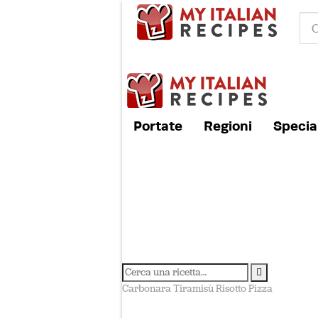
Portate
Regioni
Special
Carbonara
Tiramisù
Risotto
Pizza