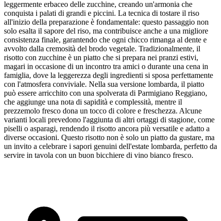
leggermente erbaceo delle zucchine, creando un'armonia che
conquista i palati di grandi e piccini. La tecnica di tostare il riso
all'inizio della preparazione è fondamentale: questo passaggio non
solo esalta il sapore del riso, ma contribuisce anche a una migliore
consistenza finale, garantendo che ogni chicco rimanga al dente e
avvolto dalla cremosità del brodo vegetale. Tradizionalmente, il
risotto con zucchine è un piatto che si prepara nei pranzi estivi,
magari in occasione di un incontro tra amici o durante una cena in
famiglia, dove la leggerezza degli ingredienti si sposa perfettamente
con l'atmosfera conviviale. Nella sua versione lombarda, il piatto
può essere arricchito con una spolverata di Parmigiano Reggiano,
che aggiunge una nota di sapidità e complessità, mentre il
prezzemolo fresco dona un tocco di colore e freschezza. Alcune
varianti locali prevedono l'aggiunta di altri ortaggi di stagione, come
piselli o asparagi, rendendo il risotto ancora più versatile e adatto a
diverse occasioni. Questo risotto non è solo un piatto da gustare, ma
un invito a celebrare i sapori genuini dell'estate lombarda, perfetto da
servire in tavola con un buon bicchiere di vino bianco fresco.