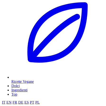
Ricette Vegane
Dolci
Ingredienti
Top
IT
EN
FR
DE
ES
PT
PL