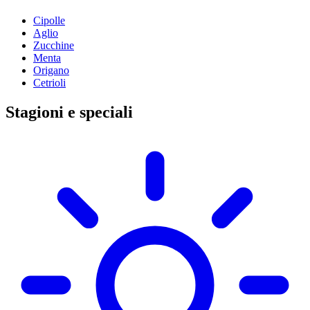
Cipolle
Aglio
Zucchine
Menta
Origano
Cetrioli
Stagioni e speciali