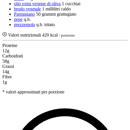
olio extra vergine di oliva
1 cucchiai
brodo vegetale
1 millilitri
caldo
Parmigiano
50 grammi
grattugiato
pepe
q.b.
prezzemolo
q.b.
tritato
Valori nutrizionali
420 kcal
/ porzione
Proteine
12g
Carboidrati
58g
Grassi
14g
Fibre
1g
* valori approssimati per porzione