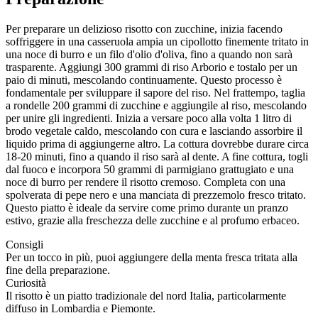
Per preparare un delizioso risotto con zucchine, inizia facendo
soffriggere in una casseruola ampia un cipollotto finemente tritato in
una noce di burro e un filo d'olio d'oliva, fino a quando non sarà
trasparente. Aggiungi 300 grammi di riso Arborio e tostalo per un
paio di minuti, mescolando continuamente. Questo processo è
fondamentale per sviluppare il sapore del riso. Nel frattempo, taglia
a rondelle 200 grammi di zucchine e aggiungile al riso, mescolando
per unire gli ingredienti. Inizia a versare poco alla volta 1 litro di
brodo vegetale caldo, mescolando con cura e lasciando assorbire il
liquido prima di aggiungerne altro. La cottura dovrebbe durare circa
18-20 minuti, fino a quando il riso sarà al dente. A fine cottura, togli
dal fuoco e incorpora 50 grammi di parmigiano grattugiato e una
noce di burro per rendere il risotto cremoso. Completa con una
spolverata di pepe nero e una manciata di prezzemolo fresco tritato.
Questo piatto è ideale da servire come primo durante un pranzo
estivo, grazie alla freschezza delle zucchine e al profumo erbaceo.
Consigli
Per un tocco in più, puoi aggiungere della menta fresca tritata alla
fine della preparazione.
Curiosità
Il risotto è un piatto tradizionale del nord Italia, particolarmente
diffuso in Lombardia e Piemonte.