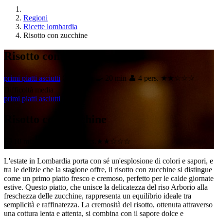
Regioni
Ricette lombardia
Risotto con zucchine
Risotto con zucchine
primi piatti asciutti
⏱ 10 min
🍳 20 min
👤 4 pers.
★★☆☆☆
Difficoltà media
primi piatti asciutti
Risotto con zucchine
⏱ 10 min
🍳 20 min
👤 4 pers.
★★☆☆☆
L'estate in Lombardia porta con sé un'esplosione di colori e sapori, e
tra le delizie che la stagione offre, il risotto con zucchine si distingue
come un primo piatto fresco e cremoso, perfetto per le calde giornate
estive. Questo piatto, che unisce la delicatezza del riso Arborio alla
freschezza delle zucchine, rappresenta un equilibrio ideale tra
semplicità e raffinatezza. La cremosità del risotto, ottenuta attraverso
una cottura lenta e attenta, si combina con il sapore dolce e