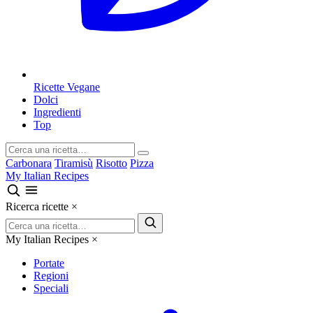
Ricette Vegane
Dolci
Ingredienti
Top
Carbonara
Tiramisù
Risotto
Pizza
My Italian Recipes
Ricerca ricette
×
My Italian Recipes
×
Portate
Regioni
Speciali