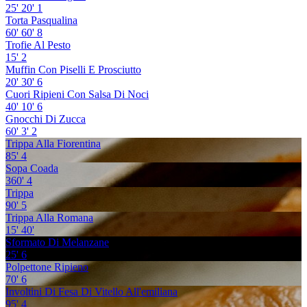
25'
20'
1
Torta Pasqualina
60'
60'
8
Trofie Al Pesto
15'
2
Muffin Con Piselli E Prosciutto
20'
30'
6
Cuori Ripieni Con Salsa Di Noci
40'
10'
6
Gnocchi Di Zucca
60'
3'
2
Trippa Alla Fiorentina
85'
4
Sopa Coada
360'
4
Trippa
90'
5
Trippa Alla Romana
15'
40'
Sformato Di Melanzane
25'
6
Polpettone Ripieno
70'
6
Involtini Di Fesa Di Vitello All'emiliana
95'
4