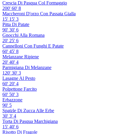
Crescia Di Pasqua Col Formaggio
200'
60'
8
Maccheroni D'orzo Con Passata Gialla
15'
15'
3
Pitta Di Patate
90'
30'
6
Gnocchi Alla Romana
20'
25'
6
Cannelloni Con Funghi E Patate
60'
45'
8
Melanzane Ripiene
20'
40'
4
Parmigiana Di Melanzane
120'
30'
3
Lasagne Al Pesto
60'
20'
4
Polpettone Farcito
60'
50'
3
Erbazzone
90'
5
Spatzle Di Zucca Alle Erbe
30'
3'
4
Torta Di Pasqua Marchigiana
15'
40'
6
Risotto Di Fragole