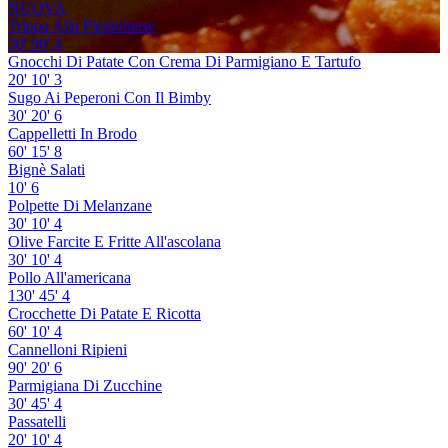
NUOVA
Trippa Alla Piemontese
30'
90'
4
Gnocchi Di Patate Con Crema Di Parmigiano E Tartufo
20'
10'
3
Sugo Ai Peperoni Con Il Bimby
30'
20'
6
Cappelletti In Brodo
60'
15'
8
Bignè Salati
10'
6
Polpette Di Melanzane
30'
10'
4
Olive Farcite E Fritte All'ascolana
30'
10'
4
Pollo All'americana
130'
45'
4
Crocchette Di Patate E Ricotta
60'
10'
4
Cannelloni Ripieni
90'
20'
6
Parmigiana Di Zucchine
30'
45'
4
Passatelli
20'
10'
4