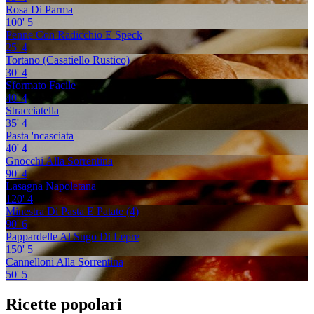
Rosa Di Parma
100'
5
Penne Con Radicchio E Speck
25'
4
Tortano (Casatiello Rustico)
30'
4
Sformato Facile
40'
4
Stracciatella
35'
4
Pasta 'ncasciata
40'
4
Gnocchi Alla Sorrentina
90'
4
Lasagna Napoletana
120'
4
Minestra Di Pasta E Patate (4)
90'
6
Pappardelle Al Sugo Di Lepre
150'
5
Cannelloni Alla Sorrentina
50'
5
Ricette popolari