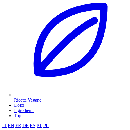
Ricette Vegane
Dolci
Ingredienti
Top
IT
EN
FR
DE
ES
PT
PL