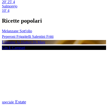
20'
25'
4
Salmorejo
10'
4
Ricette popolari
Melanzane Sott'olio
Peperoni Friggitelli Salentini Fritti
Linguine Ai Datteri Di Mare
Gin E Campari
Estate
speciale