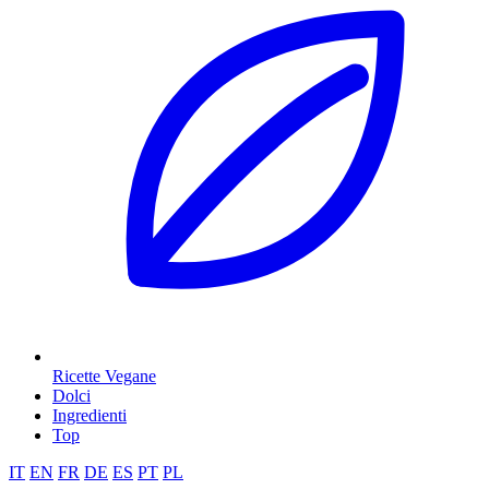
Ricette Vegane
Dolci
Ingredienti
Top
IT
EN
FR
DE
ES
PT
PL