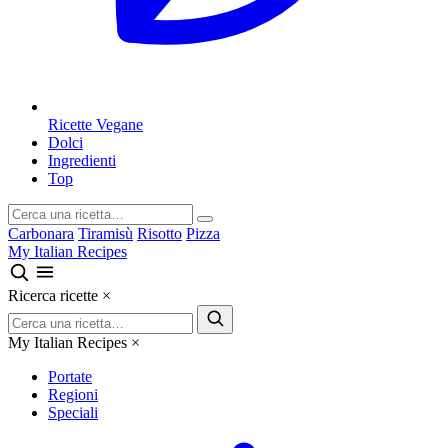
Ricette Vegane
Dolci
Ingredienti
Top
Carbonara
Tiramisù
Risotto
Pizza
My Italian Recipes
Ricerca ricette
×
My Italian Recipes
×
Portate
Regioni
Speciali