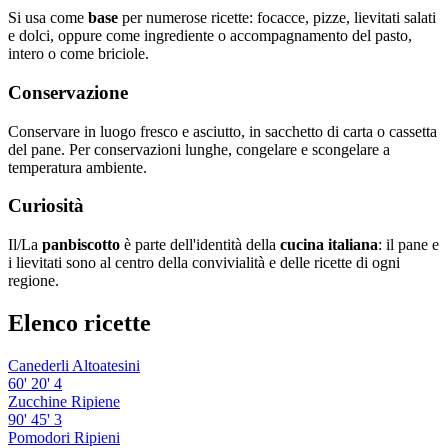
Si usa come
base
per numerose ricette: focacce, pizze, lievitati salati
e dolci, oppure come ingrediente o accompagnamento del pasto,
intero o come briciole.
Conservazione
Conservare in luogo fresco e asciutto, in sacchetto di carta o cassetta
del pane. Per conservazioni lunghe, congelare e scongelare a
temperatura ambiente.
Curiosità
Il/La
panbiscotto
è parte dell'identità della
cucina italiana
: il pane e
i lievitati sono al centro della convivialità e delle ricette di ogni
regione.
Elenco ricette
Canederli Altoatesini
60'
20'
4
Zucchine Ripiene
90'
45'
3
Pomodori Ripieni