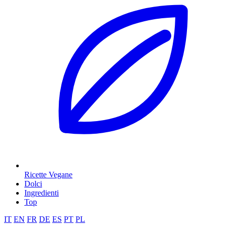
Ricette Vegane
Dolci
Ingredienti
Top
IT
EN
FR
DE
ES
PT
PL