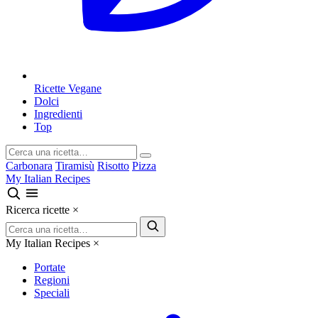
Ricette Vegane
Dolci
Ingredienti
Top
Carbonara
Tiramisù
Risotto
Pizza
My Italian Recipes
Ricerca ricette
×
My Italian Recipes
×
Portate
Regioni
Speciali