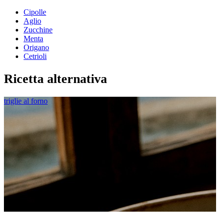
Cipolle
Aglio
Zucchine
Menta
Origano
Cetrioli
Ricetta alternativa
triglie al forno