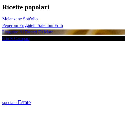
Ricette popolari
Melanzane Sott'olio
Peperoni Friggitelli Salentini Fritti
Linguine Ai Datteri Di Mare
Gin E Campari
Estate
speciale