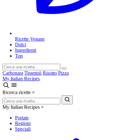
Ricette Vegane
Dolci
Ingredienti
Top
Carbonara
Tiramisù
Risotto
Pizza
My Italian Recipes
Ricerca ricette
×
My Italian Recipes
×
Portate
Regioni
Speciali