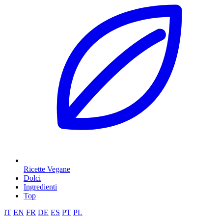
Ricette Vegane
Dolci
Ingredienti
Top
IT
EN
FR
DE
ES
PT
PL