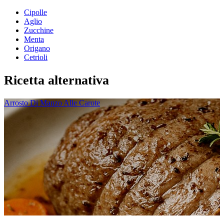
Cipolle
Aglio
Zucchine
Menta
Origano
Cetrioli
Ricetta alternativa
Arrosto Di Manzo Alle Carote