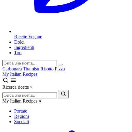
Ricette Vegane
Dolci
Ingredienti
Top
Carbonara
Tiramisù
Risotto
Pizza
My Italian Recipes
Ricerca ricette
×
My Italian Recipes
×
Portate
Regioni
Speciali