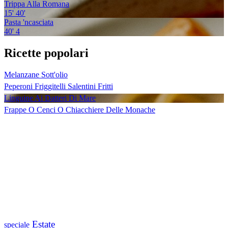
Trippa Alla Romana
15'
40'
Pasta 'ncasciata
40'
4
Ricette popolari
Melanzane Sott'olio
Peperoni Friggitelli Salentini Fritti
Linguine Ai Datteri Di Mare
Frappe O Cenci O Chiacchiere Delle Monache
Estate
speciale