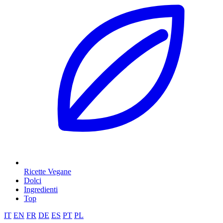
Ricette Vegane
Dolci
Ingredienti
Top
IT
EN
FR
DE
ES
PT
PL