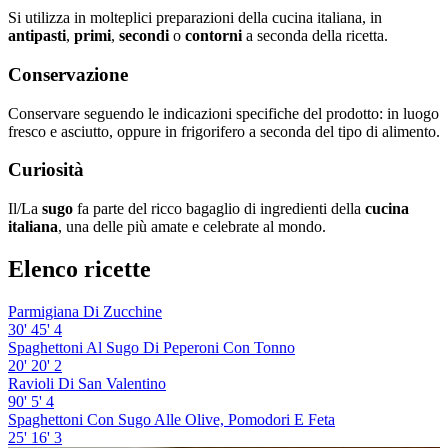
Si utilizza in molteplici preparazioni della cucina italiana, in
antipasti
,
primi
,
secondi
o
contorni
a seconda della ricetta.
Conservazione
Conservare seguendo le indicazioni specifiche del prodotto: in luogo
fresco e asciutto, oppure in frigorifero a seconda del tipo di alimento.
Curiosità
Il/La
sugo
fa parte del ricco bagaglio di ingredienti della
cucina
italiana
, una delle più amate e celebrate al mondo.
Elenco ricette
Parmigiana Di Zucchine
30'
45'
4
Spaghettoni Al Sugo Di Peperoni Con Tonno
20'
20'
2
Ravioli Di San Valentino
90'
5'
4
Spaghettoni Con Sugo Alle Olive, Pomodori E Feta
25'
16'
3