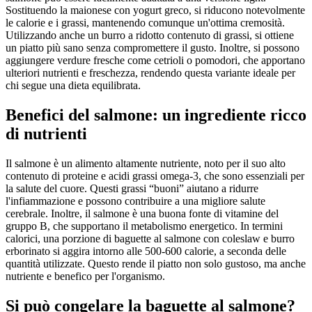
Sostituendo la maionese con yogurt greco, si riducono notevolmente
le calorie e i grassi, mantenendo comunque un'ottima cremosità.
Utilizzando anche un burro a ridotto contenuto di grassi, si ottiene
un piatto più sano senza compromettere il gusto. Inoltre, si possono
aggiungere verdure fresche come cetrioli o pomodori, che apportano
ulteriori nutrienti e freschezza, rendendo questa variante ideale per
chi segue una dieta equilibrata.
Benefici del salmone: un ingrediente ricco
di nutrienti
Il salmone è un alimento altamente nutriente, noto per il suo alto
contenuto di proteine e acidi grassi omega-3, che sono essenziali per
la salute del cuore. Questi grassi “buoni” aiutano a ridurre
l'infiammazione e possono contribuire a una migliore salute
cerebrale. Inoltre, il salmone è una buona fonte di vitamine del
gruppo B, che supportano il metabolismo energetico. In termini
calorici, una porzione di baguette al salmone con coleslaw e burro
erborinato si aggira intorno alle 500-600 calorie, a seconda delle
quantità utilizzate. Questo rende il piatto non solo gustoso, ma anche
nutriente e benefico per l'organismo.
Si può congelare la baguette al salmone?