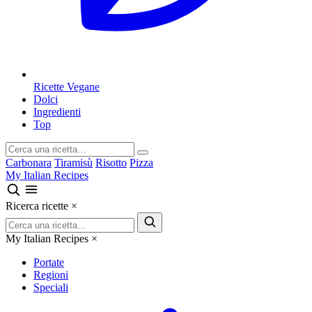
Ricette Vegane
Dolci
Ingredienti
Top
Carbonara
Tiramisù
Risotto
Pizza
My Italian Recipes
Ricerca ricette
×
My Italian Recipes
×
Portate
Regioni
Speciali