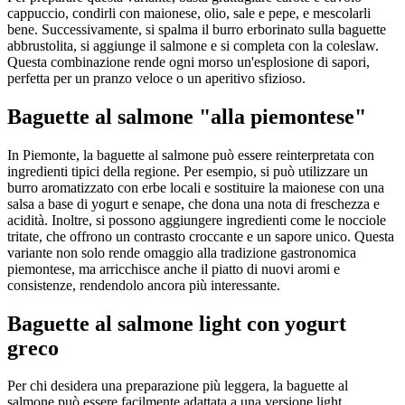
cappuccio, condirli con maionese, olio, sale e pepe, e mescolarli
bene. Successivamente, si spalma il burro erborinato sulla baguette
abbrustolita, si aggiunge il salmone e si completa con la coleslaw.
Questa combinazione rende ogni morso un'esplosione di sapori,
perfetta per un pranzo veloce o un aperitivo sfizioso.
Baguette al salmone "alla piemontese"
In Piemonte, la baguette al salmone può essere reinterpretata con
ingredienti tipici della regione. Per esempio, si può utilizzare un
burro aromatizzato con erbe locali e sostituire la maionese con una
salsa a base di yogurt e senape, che dona una nota di freschezza e
acidità. Inoltre, si possono aggiungere ingredienti come le nocciole
tritate, che offrono un contrasto croccante e un sapore unico. Questa
variante non solo rende omaggio alla tradizione gastronomica
piemontese, ma arricchisce anche il piatto di nuovi aromi e
consistenze, rendendolo ancora più interessante.
Baguette al salmone light con yogurt
greco
Per chi desidera una preparazione più leggera, la baguette al
salmone può essere facilmente adattata a una versione light.