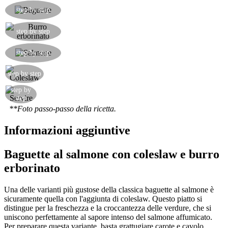
Come vedete, anche una baguette si presta
step by step
perfettamente ad essere tostata!
Spalmate la vostra baguette tostata con il burro
step by step
erborinato.
Aggiungete una generosa dose di salmone
step by step
affumicato.
Aggiungete la coleslaw
step by step
step by
Servite e gustate
step
**Foto passo-passo della ricetta.
Informazioni aggiuntive
Baguette al salmone con coleslaw e burro
erborinato
Una delle varianti più gustose della classica baguette al salmone è
sicuramente quella con l'aggiunta di coleslaw. Questo piatto si
distingue per la freschezza e la croccantezza delle verdure, che si
uniscono perfettamente al sapore intenso del salmone affumicato.
Per preparare questa variante, basta grattugiare carote e cavolo