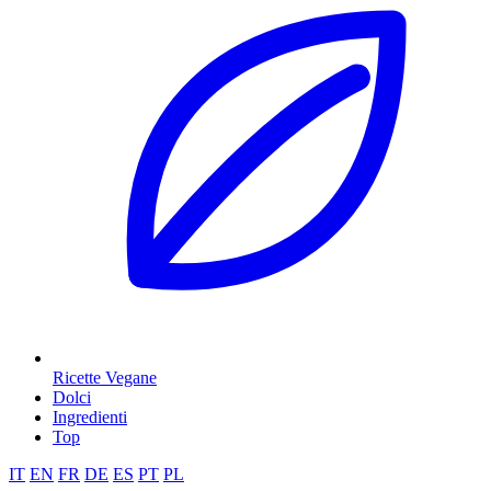
Ricette Vegane
Dolci
Ingredienti
Top
IT
EN
FR
DE
ES
PT
PL