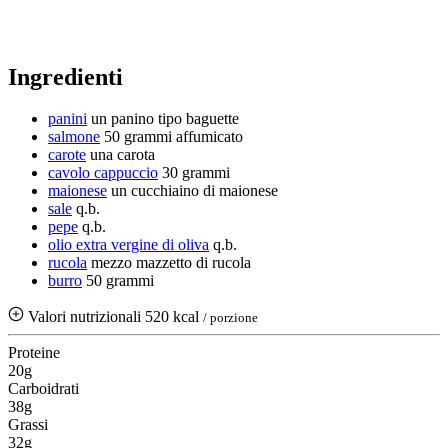
Ingredienti
panini
un panino tipo baguette
salmone
50 grammi
affumicato
carote
una carota
cavolo cappuccio
30 grammi
maionese
un cucchiaino di maionese
sale
q.b.
pepe
q.b.
olio extra vergine di oliva
q.b.
rucola
mezzo mazzetto di rucola
burro
50 grammi
Valori nutrizionali
520 kcal
/ porzione
Proteine
20g
Carboidrati
38g
Grassi
32g