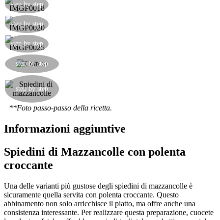
step by step
step by step
step by step
Scottare gli spiedi su una padella molto calda da
step by step
un lato e dall'altro.
Ecco pronti gli spiedini di mazzancolle, un ottimo
antipasto soprattutto se servito con un po' di
step by step
polenta liquida.
**Foto passo-passo della ricetta.
Informazioni aggiuntive
Spiedini di Mazzancolle con polenta
croccante
Una delle varianti più gustose degli spiedini di mazzancolle è
sicuramente quella servita con polenta croccante. Questo
abbinamento non solo arricchisce il piatto, ma offre anche una
consistenza interessante. Per realizzare questa preparazione, cuocete