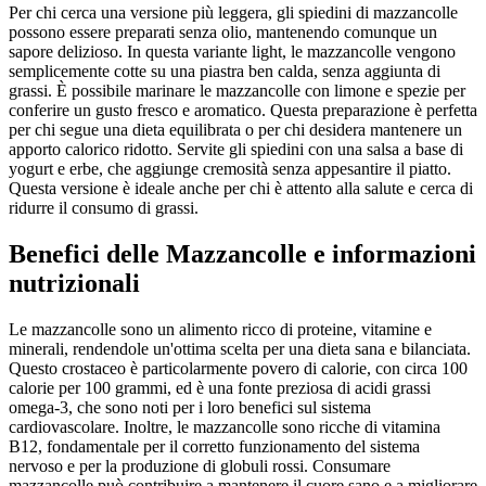
Per chi cerca una versione più leggera, gli spiedini di mazzancolle
possono essere preparati senza olio, mantenendo comunque un
sapore delizioso. In questa variante light, le mazzancolle vengono
semplicemente cotte su una piastra ben calda, senza aggiunta di
grassi. È possibile marinare le mazzancolle con limone e spezie per
conferire un gusto fresco e aromatico. Questa preparazione è perfetta
per chi segue una dieta equilibrata o per chi desidera mantenere un
apporto calorico ridotto. Servite gli spiedini con una salsa a base di
yogurt e erbe, che aggiunge cremosità senza appesantire il piatto.
Questa versione è ideale anche per chi è attento alla salute e cerca di
ridurre il consumo di grassi.
Benefici delle Mazzancolle e informazioni
nutrizionali
Le mazzancolle sono un alimento ricco di proteine, vitamine e
minerali, rendendole un'ottima scelta per una dieta sana e bilanciata.
Questo crostaceo è particolarmente povero di calorie, con circa 100
calorie per 100 grammi, ed è una fonte preziosa di acidi grassi
omega-3, che sono noti per i loro benefici sul sistema
cardiovascolare. Inoltre, le mazzancolle sono ricche di vitamina
B12, fondamentale per il corretto funzionamento del sistema
nervoso e per la produzione di globuli rossi. Consumare
mazzancolle può contribuire a mantenere il cuore sano e a migliorare