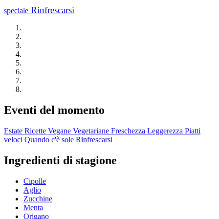
Rinfrescarsi
speciale
Eventi del momento
Estate
Ricette Vegane
Vegetariane
Freschezza
Leggerezza
Piatti
veloci
Quando c'è sole
Rinfrescarsi
Ingredienti di stagione
Cipolle
Aglio
Zucchine
Menta
Origano