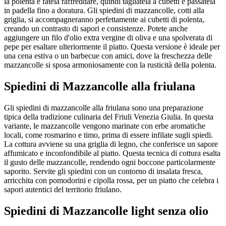
la polenta e fatela raffreddare, quindi tagliatela a cubetti e passatela
in padella fino a doratura. Gli spiedini di mazzancolle, cotti alla
griglia, si accompagneranno perfettamente ai cubetti di polenta,
creando un contrasto di sapori e consistenze. Potete anche
aggiungere un filo d'olio extra vergine di oliva e una spolverata di
pepe per esaltare ulteriormente il piatto. Questa versione è ideale per
una cena estiva o un barbecue con amici, dove la freschezza delle
mazzancolle si sposa armoniosamente con la rusticità della polenta.
Spiedini di Mazzancolle alla friulana
Gli spiedini di mazzancolle alla friulana sono una preparazione
tipica della tradizione culinaria del Friuli Venezia Giulia. In questa
variante, le mazzancolle vengono marinate con erbe aromatiche
locali, come rosmarino e timo, prima di essere infilate sugli spiedi.
La cottura avviene su una griglia di legno, che conferisce un sapore
affumicato e inconfondibile al piatto. Questa tecnica di cottura esalta
il gusto delle mazzancolle, rendendo ogni boccone particolarmente
saporito. Servite gli spiedini con un contorno di insalata fresca,
arricchita con pomodorini e cipolla rossa, per un piatto che celebra i
sapori autentici del territorio friulano.
Spiedini di Mazzancolle light senza olio