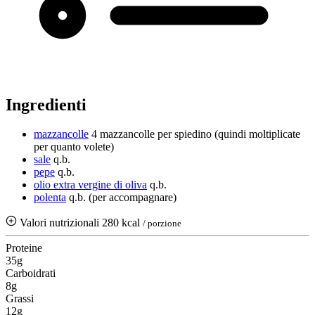
Ingredienti
mazzancolle
4 mazzancolle per spiedino (quindi moltiplicate
per quanto volete)
sale
q.b.
pepe
q.b.
olio extra vergine di oliva
q.b.
polenta
q.b.
(per accompagnare)
Valori nutrizionali
280 kcal
/ porzione
Proteine
35g
Carboidrati
8g
Grassi
12g