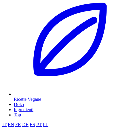
Ricette Vegane
Dolci
Ingredienti
Top
IT
EN
FR
DE
ES
PT
PL