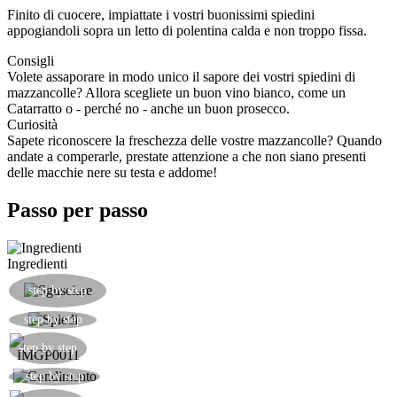
Finito di cuocere, impiattate i vostri buonissimi spiedini
appogiandoli sopra un letto di polentina calda e non troppo fissa.
Consigli
Volete assaporare in modo unico il sapore dei vostri spiedini di
mazzancolle? Allora scegliete un buon vino bianco, come un
Catarratto o - perché no - anche un buon prosecco.
Curiosità
Sapete riconoscere la freschezza delle vostre mazzancolle? Quando
andate a comperarle, prestate attenzione a che non siano presenti
delle macchie nere su testa e addome!
Passo per passo
Ingredienti
Sgusciare le mazzancolle mantenendo solo l
step by step
aparte finale della coda.
Infilzare sullo spiedo le code di mazzancolle.
step by step
step by step
Condire gli spiedi con sale grosso, pepe e olio.
step by step