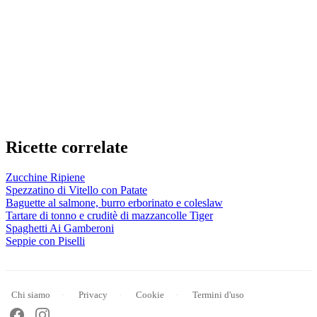
Ricette correlate
Zucchine Ripiene
Spezzatino di Vitello con Patate
Baguette al salmone, burro erborinato e coleslaw
Tartare di tonno e cruditè di mazzancolle Tiger
Spaghetti Ai Gamberoni
Seppie con Piselli
Chi siamo
Privacy
Cookie
Termini d'uso