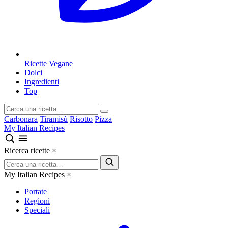
Ricette Vegane
Dolci
Ingredienti
Top
Carbonara
Tiramisù
Risotto
Pizza
My Italian Recipes
Ricerca ricette
×
My Italian Recipes
×
Portate
Regioni
Speciali