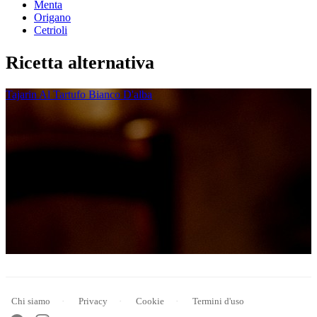
Menta
Origano
Cetrioli
Ricetta alternativa
Tajarin Al Tartufo Bianco D'alba
Chi siamo
Privacy
Cookie
Termini d'uso