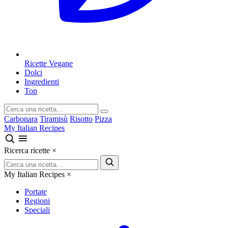
Ricette Vegane
Dolci
Ingredienti
Top
Carbonara
Tiramisù
Risotto
Pizza
My Italian Recipes
Ricerca ricette
×
My Italian Recipes
×
Portate
Regioni
Speciali