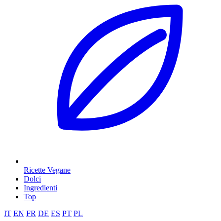
Ricette Vegane
Dolci
Ingredienti
Top
IT
EN
FR
DE
ES
PT
PL