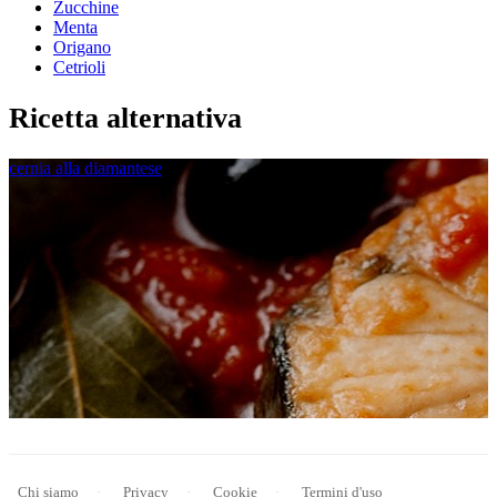
Zucchine
Menta
Origano
Cetrioli
Ricetta alternativa
cernia alla diamantese
Chi siamo
Privacy
Cookie
Termini d'uso