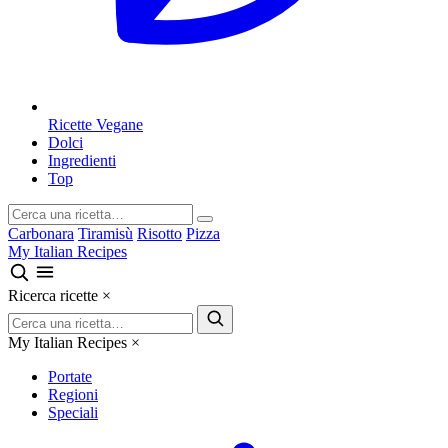
Ricette Vegane
Dolci
Ingredienti
Top
Carbonara
Tiramisù
Risotto
Pizza
My Italian Recipes
Ricerca ricette
×
My Italian Recipes
×
Portate
Regioni
Speciali