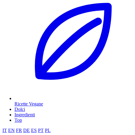
Ricette Vegane
Dolci
Ingredienti
Top
IT
EN
FR
DE
ES
PT
PL