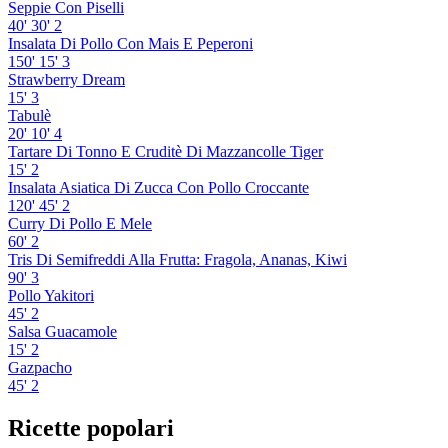
Seppie Con Piselli
40'
30'
2
Insalata Di Pollo Con Mais E Peperoni
150'
15'
3
Strawberry Dream
15'
3
Tabulè
20'
10'
4
Tartare Di Tonno E Cruditè Di Mazzancolle Tiger
15'
2
Insalata Asiatica Di Zucca Con Pollo Croccante
120'
45'
2
Curry Di Pollo E Mele
60'
2
Tris Di Semifreddi Alla Frutta: Fragola, Ananas, Kiwi
90'
3
Pollo Yakitori
45'
2
Salsa Guacamole
15'
2
Gazpacho
45'
2
Ricette popolari