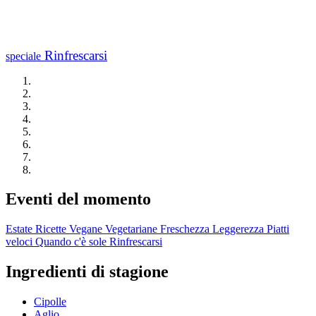
Rinfrescarsi
speciale
Eventi del momento
Estate
Ricette Vegane
Vegetariane
Freschezza
Leggerezza
Piatti
veloci
Quando c'è sole
Rinfrescarsi
Ingredienti di stagione
Cipolle
Aglio