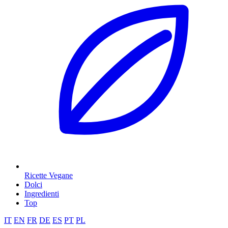
Ricette Vegane
Dolci
Ingredienti
Top
IT
EN
FR
DE
ES
PT
PL