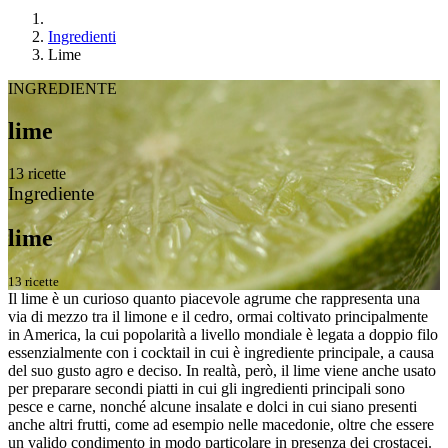
Ingredienti
Lime
INGREDIENTE
lime
13 ricette
Ingrediente
lime
13 ricette
Il lime è un curioso quanto piacevole agrume che rappresenta una
via di mezzo tra il limone e il cedro, ormai coltivato principalmente
in America, la cui popolarità a livello mondiale è legata a doppio filo
essenzialmente con i cocktail in cui è ingrediente principale, a causa
del suo gusto agro e deciso. In realtà, però, il lime viene anche usato
per preparare secondi piatti in cui gli ingredienti principali sono
pesce e carne, nonché alcune insalate e dolci in cui siano presenti
anche altri frutti, come ad esempio nelle macedonie, oltre che essere
un valido condimento in modo particolare in presenza dei crostacei.