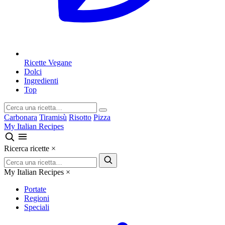
Ricette Vegane
Dolci
Ingredienti
Top
Carbonara
Tiramisù
Risotto
Pizza
My Italian Recipes
Ricerca ricette
×
My Italian Recipes
×
Portate
Regioni
Speciali