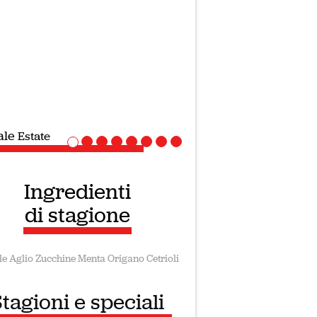
ale
Estate
Ingredienti
di stagione
le
Aglio
Zucchine
Menta
Origano
Cetrioli
tagioni e speciali