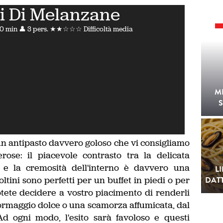
ni Di Melanzane
20 min
👤 3 pers.
★★☆☆☆ Difficoltà media
M
S
un antipasto davvero goloso che vi consigliamo
ose: il piacevole contrasto tra la delicata
 e la cremosità dell'interno è davvero una
L
oltini sono perfetti per un buffet in piedi o per
DATT
otete decidere a vostro piacimento di renderli
ormaggio dolce o una scamorza affumicata, dal
d ogni modo, l'esito sarà favoloso e questi