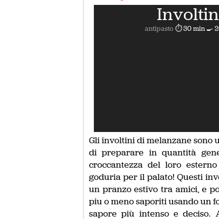
Involti
antipasto
⏱ 30 min
🍳 
Gli involtini di melanzane sono 
di preparare in quantità gener
croccantezza del loro esterno
goduria per il palato! Questi inv
un pranzo estivo tra amici, e p
piu o meno saporiti usando un f
sapore più intenso e deciso. A