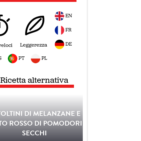
EN
FR
DE
Leggerezza
veloci
S
PT
PL
Ricetta alternativa
OLTINI DI MELANZANE E
TO ROSSO DI POMODORI
SECCHI