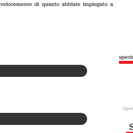
ù velocemente di quanto abbiate impiegato a
speci
Cipol
S