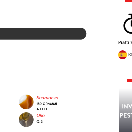
Piatti 
E
Scamorza
150 GRAMMI
INV
A FETTE
PES
Olio
Q.B.