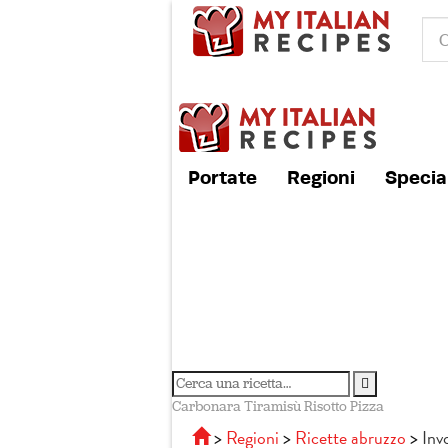
Portate
Regioni
Special
Carbonara
Tiramisù
Risotto
Pizza
Regioni
Ricette abruzzo
Inv