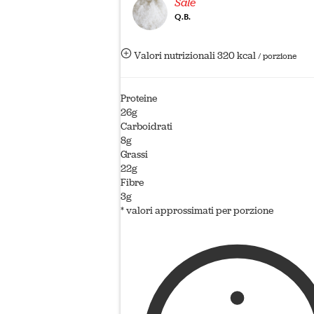
Sale
Q.B.
Valori nutrizionali
320 kcal
/ porzione
Proteine
26g
Carboidrati
8g
Grassi
22g
Fibre
3g
* valori approssimati per porzione