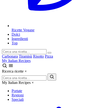
Ricette Vegane
Dolci
Ingredienti
Top
Carbonara
Tiramisù
Risotto
Pizza
My Italian Recipes
Ricerca ricette
×
My Italian Recipes
×
Portate
Regioni
Speciali