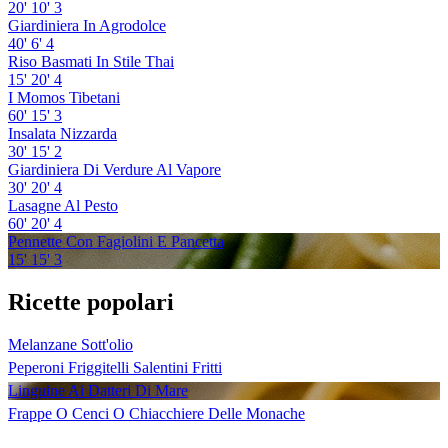
20'
10'
3
Giardiniera In Agrodolce
40'
6'
4
Riso Basmati In Stile Thai
15'
20'
4
I Momos Tibetani
60'
15'
3
Insalata Nizzarda
30'
15'
2
Giardiniera Di Verdure Al Vapore
30'
20'
4
Lasagne Al Pesto
60'
20'
4
Pennette Con Fagiolini E Pancetta
15'
15'
3
Ricette popolari
Melanzane Sott'olio
Peperoni Friggitelli Salentini Fritti
Linguine Ai Datteri Di Mare
Frappe O Cenci O Chiacchiere Delle Monache