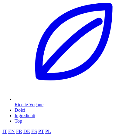
Ricette Vegane
Dolci
Ingredienti
Top
IT
EN
FR
DE
ES
PT
PL