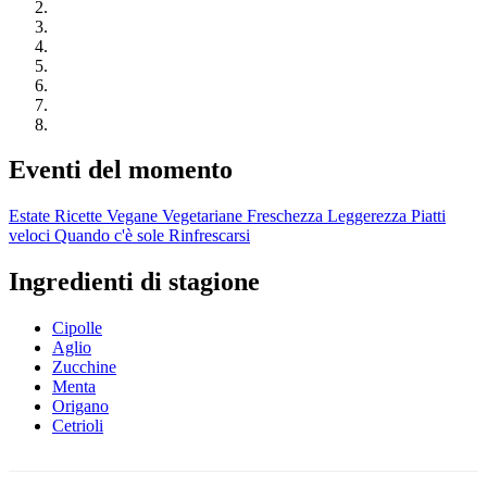
Eventi del momento
Estate
Ricette Vegane
Vegetariane
Freschezza
Leggerezza
Piatti
veloci
Quando c'è sole
Rinfrescarsi
Ingredienti di stagione
Cipolle
Aglio
Zucchine
Menta
Origano
Cetrioli