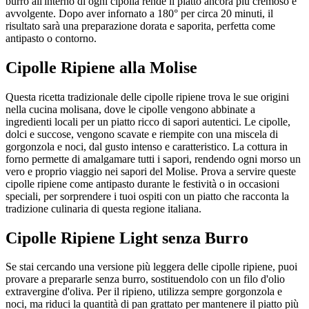
burro all'interno di ogni cipolla rende il piatto ancora più cremoso e
avvolgente. Dopo aver infornato a 180° per circa 20 minuti, il
risultato sarà una preparazione dorata e saporita, perfetta come
antipasto o contorno.
Cipolle Ripiene alla Molise
Questa ricetta tradizionale delle cipolle ripiene trova le sue origini
nella cucina molisana, dove le cipolle vengono abbinate a
ingredienti locali per un piatto ricco di sapori autentici. Le cipolle,
dolci e succose, vengono scavate e riempite con una miscela di
gorgonzola e noci, dal gusto intenso e caratteristico. La cottura in
forno permette di amalgamare tutti i sapori, rendendo ogni morso un
vero e proprio viaggio nei sapori del Molise. Prova a servire queste
cipolle ripiene come antipasto durante le festività o in occasioni
speciali, per sorprendere i tuoi ospiti con un piatto che racconta la
tradizione culinaria di questa regione italiana.
Cipolle Ripiene Light senza Burro
Se stai cercando una versione più leggera delle cipolle ripiene, puoi
provare a prepararle senza burro, sostituendolo con un filo d'olio
extravergine d'oliva. Per il ripieno, utilizza sempre gorgonzola e
noci, ma riduci la quantità di pan grattato per mantenere il piatto più