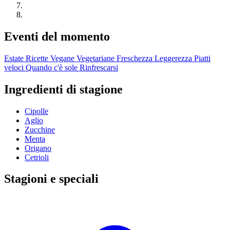
Eventi del momento
Estate
Ricette Vegane
Vegetariane
Freschezza
Leggerezza
Piatti
veloci
Quando c'è sole
Rinfrescarsi
Ingredienti di stagione
Cipolle
Aglio
Zucchine
Menta
Origano
Cetrioli
Stagioni e speciali