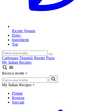
Ricette Vegane
Dolci
Ingredienti
Top
Carbonara
Tiramisù
Risotto
Pizza
My Italian Recipes
Ricerca ricette
×
My Italian Recipes
×
Portate
Regioni
Speciali