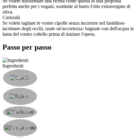
Se volete trasformare una ricetta come questa in una proposta
perfetta anche per i vegani, sostituite al burro l'olio extravergine di
oliva.
Curiosità
Se volete tagliare le vostre cipolle senza incorrere nel fastidioso
lacrimare degli occhi, usate un'accortezza: bagnate con dell'acqua la
lama del vostro coltello prima di iniziare l'opera.
Passo per passo
Ingredienti
Mondare le cipolle dalle foglie più esterne e dalle
radici, quindi inciderle centralmente a scavare un
step by step
buco.
Preparare il ripieno mettendo nel mixer il pan
grattato, il gorgonzola, le noci e una piccola parte
step by step
di cuori di cipolla, sale e pepe.
Sbollentarle leggermente in acqua salata, giusto
step by step
per ammorbidirle un po'.
Mettere una noce di burro in ogni cipolla quindi
riempire con il ripieno e decorare con mezzo
step by step
geriglio di noce appoggiato su ogni cipolla.