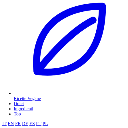
Ricette Vegane
Dolci
Ingredienti
Top
IT
EN
FR
DE
ES
PT
PL