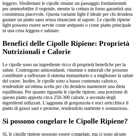
leggero. Sbollentare le cipolle rimane un passaggio fondamentale
per ammorbidire il vegetale, mentre la cottura in forno garantirà una
consistenza piacevole. Questa variante light è ideale per chi desidera
gustare un piatto sano senza rinunciare al sapore. Le cipolle ripiene
light possono essere servite come antipasto o come piatto principale
in una cena leggera e salutare.
Benefici delle Cipolle Ripiene: Proprietà
Nutrizionali e Calorie
Le cipolle sono un ingrediente ricco di proprietà benefiche per la
salute. Contengono antiossidanti, vitamine e minerali che possono
contribuire a rafforzare il sistema immunitario e a migliorare la salute
del cuore. Inoltre, le cipolle sono a basso contenuto calorico,
rendendole un'ottima scelta per chi desidera mantenere una dieta
equilibrata. Per quanto riguarda le cipolle ripiene, una porzione di
questo piatto apporta circa 250-300 calorie, a seconda degli
ingredienti utilizzati. L'aggiunta di gorgonzola e noci arricchisce il
piatto di grassi sani e proteine, rendendolo nutriente e sostanzioso.
Si possono congelare le Cipolle Ripiene?
Sì, le cipolle ripiene possono essere congelate, ma ci sono alcune