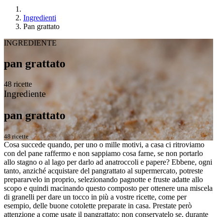
Ingredienti
Pan grattato
INGREDIENTE
pan grattato
48 ricette
Ingrediente
pan grattato
48 ricette
Cosa succede quando, per uno o mille motivi, a casa ci ritroviamo
con del pane raffermo e non sappiamo cosa farne, se non portarlo
allo stagno o al lago per darlo ad anatroccoli e papere? Ebbene, ogni
tanto, anziché acquistare del pangrattato al supermercato, potreste
prepararvelo in proprio, selezionando pagnotte e fruste adatte allo
scopo e quindi macinando questo composto per ottenere una miscela
di granelli per dare un tocco in più a vostre ricette, come per
esempio, delle buone cotolette preparate in casa. Prestate però
attenzione a come usate il pangrattato: non conservatelo se, durante