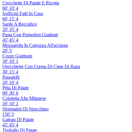
Crocchette Di Patate E Ricotta
60'
10'
4
Sofficini Fatti In Casa
60'
15'
4
Sarde A Beccafico
20'
35'
4
Pasta Con Pomodori Gratinati
45'
45'
4
Mozzarella In Carrozza All'acciuga
20'
5'
Cozze Gratinate
30'
10'
1
Orecchiette Con Crema Di Cime Di Rapa
30'
15'
4
Passatelli
20'
10'
4
Pitta Di Patate
90'
30'
6
Cotoletta Alla Milanese
20'
10'
2
Sformatini Di Stracchino
150'
5
Gateau Di Patate
45'
45'
4
Timballo Di Patate