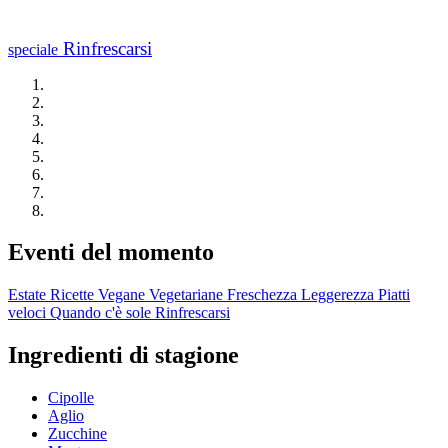
Rinfrescarsi
speciale
Eventi del momento
Estate
Ricette Vegane
Vegetariane
Freschezza
Leggerezza
Piatti
veloci
Quando c'è sole
Rinfrescarsi
Ingredienti di stagione
Cipolle
Aglio
Zucchine