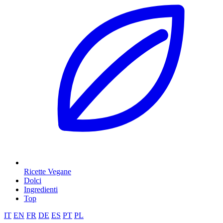
Ricette Vegane
Dolci
Ingredienti
Top
IT
EN
FR
DE
ES
PT
PL