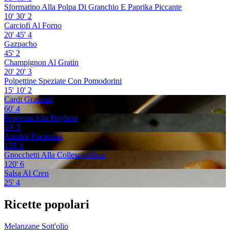
Sformatino Alla Polpa Di Granchio E Paprika Piccante
10'
30'
2
Carciofi Al Forno
20'
45'
4
Gazpacho
45'
2
Champignon Al Gratin
20'
20'
3
Polpettine Speziate Con Pomodorini
15'
10'
2
Cardi Gratinati
60'
4
Peperoni Alla Pugliese
30'
3
Anolini Piacentini
135'
6
Gnocchetti Alla Collescipolana
120'
6
Salsa Al Cren
25'
4
Ricette popolari
Melanzane Sott'olio