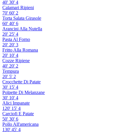
40'
30'
4
Calamari Ripieni
70'
60'
2
Torta Salata Girasole
60'
40'
6
Arancini Alla Nutella
20'
25'
4
Pasta Al Forno
20'
20'
3
Fritto Alla Romana
20'
10'
4
Cozze Ripiene
40'
20'
2
Tempura
20'
5'
2
Crocchette Di Patate
30'
15'
4
Polpette Di Melanzane
30'
10'
4
Alici Impanate
120'
15'
4
Carciofi E Patate
50'
30'
6
Pollo All'americana
130'
45'
4