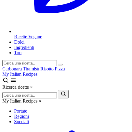
Ricette Vegane
Dolci
Ingredienti
Top
Carbonara
Tiramisù
Risotto
Pizza
My Italian Recipes
Ricerca ricette
×
My Italian Recipes
×
Portate
Regioni
Speciali