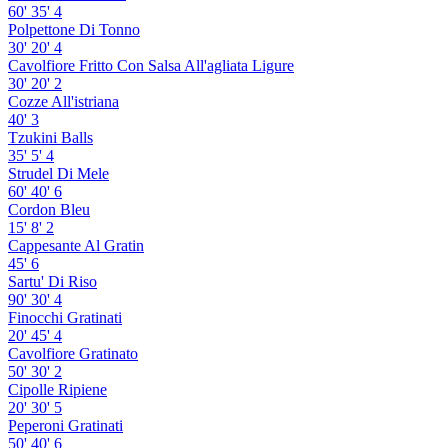
60'
35'
4
Polpettone Di Tonno
30'
20'
4
Cavolfiore Fritto Con Salsa All'agliata Ligure
30'
20'
2
Cozze All'istriana
40'
3
Tzukini Balls
35'
5'
4
Strudel Di Mele
60'
40'
6
Cordon Bleu
15'
8'
2
Cappesante Al Gratin
45'
6
Sartu' Di Riso
90'
30'
4
Finocchi Gratinati
20'
45'
4
Cavolfiore Gratinato
50'
30'
2
Cipolle Ripiene
20'
30'
5
Peperoni Gratinati
50'
40'
6