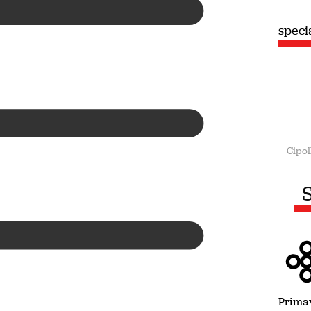
speciale
spec
Estate
Cipol
S
Prima