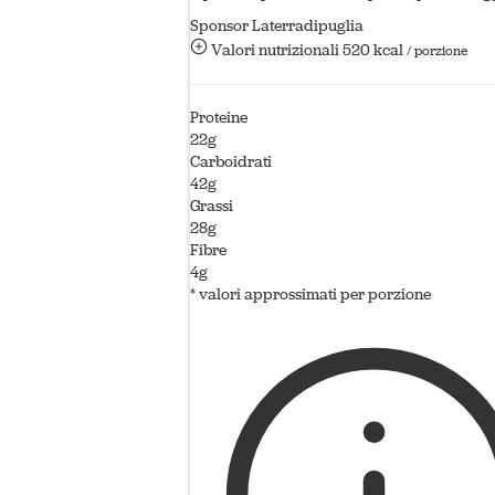
Sponsor Laterradipuglia
Valori nutrizionali
520 kcal
/ porzione
Proteine
22g
Carboidrati
42g
Grassi
28g
Fibre
4g
* valori approssimati per porzione