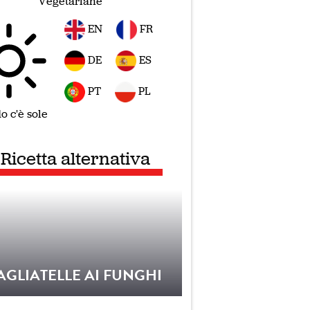
Vegetariane
EN
FR
DE
ES
PT
PL
 c'è sole
Ricetta alternativa
AGLIATELLE AI FUNGHI