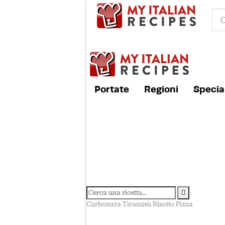
Portate
Regioni
Special
Carbonara
Tiramisù
Risotto
Pizza