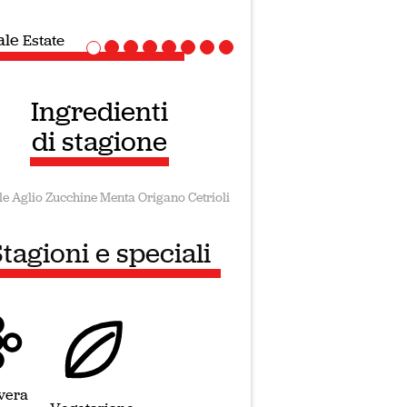
iale
Ricette Vegane
Ingredienti
di stagione
le
Aglio
Zucchine
Menta
Origano
Cetrioli
tagioni e speciali
vera