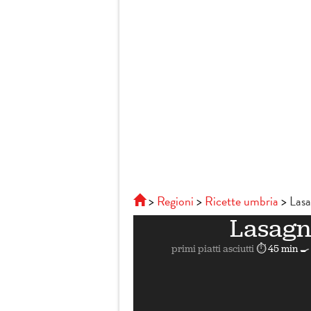
Regioni
Ricette umbria
Lasa
Lasagn
primi piatti asciutti
⏱ 45 min
🍳