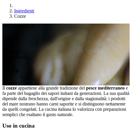
Ingredienti
Cozze
INGREDIENTE
cozze
20 ricette
Ingrediente
cozze
20 ricette
Il
cozze
appartiene alla grande tradizione del
pesce mediterraneo
e
fa parte del bagaglio dei sapori italiani da generazioni. La sua qualità
dipende dalla freschezza, dall'origine e dalla stagionalità: i prodotti
del mare nostrano hanno carni saporite e si distinguono nettamente
da quelli congelati. La cucina italiana lo valorizza con preparazioni
semplici che esaltano il gusto naturale.
Uso in cucina