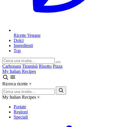
Ricette Vegane
Dolci
Ingredienti
Top
Carbonara
Tiramisù
Risotto
Pizza
My Italian Recipes
Ricerca ricette
×
My Italian Recipes
×
Portate
Regioni
Speciali