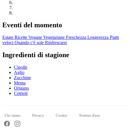
Eventi del momento
Estate
Ricette Vegane
Vegetariane
Freschezza
Leggerezza
Piatti
veloci
Quando c'è sole
Rinfrescarsi
Ingredienti di stagione
Cipolle
Aglio
Zucchine
Menta
Origano
Cetrioli
Chi siamo
Privacy
Cookie
Termini d'uso