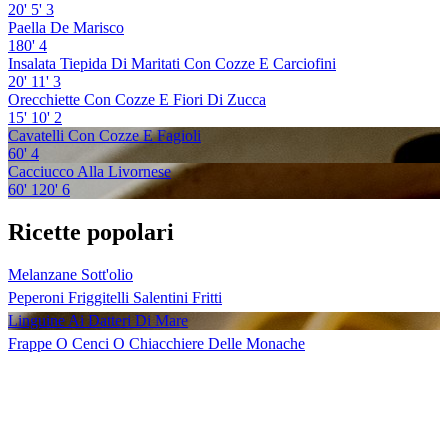
20'
5'
3
Paella De Marisco
180'
4
Insalata Tiepida Di Maritati Con Cozze E Carciofini
20'
11'
3
Orecchiette Con Cozze E Fiori Di Zucca
15'
10'
2
Cavatelli Con Cozze E Fagioli
60'
4
Cacciucco Alla Livornese
60'
120'
6
Ricette popolari
Melanzane Sott'olio
Peperoni Friggitelli Salentini Fritti
Linguine Ai Datteri Di Mare
Frappe O Cenci O Chiacchiere Delle Monache