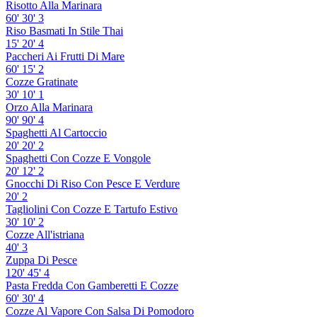
Risotto Alla Marinara
60'
30'
3
Riso Basmati In Stile Thai
15'
20'
4
Paccheri Ai Frutti Di Mare
60'
15'
2
Cozze Gratinate
30'
10'
1
Orzo Alla Marinara
90'
90'
4
Spaghetti Al Cartoccio
20'
20'
2
Spaghetti Con Cozze E Vongole
20'
12'
2
Gnocchi Di Riso Con Pesce E Verdure
20'
2
Tagliolini Con Cozze E Tartufo Estivo
30'
10'
2
Cozze All'istriana
40'
3
Zuppa Di Pesce
120'
45'
4
Pasta Fredda Con Gamberetti E Cozze
60'
30'
4
Cozze Al Vapore Con Salsa Di Pomodoro