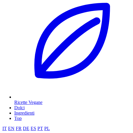
Ricette Vegane
Dolci
Ingredienti
Top
IT
EN
FR
DE
ES
PT
PL