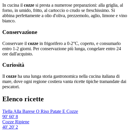
In cucina il
cozze
si presta a numerose preparazioni: alla griglia, al
forno, in umido, fritto, al cartoccio o crudo se freschissimo. Si
abbina perfettamente a olio d'oliva, prezzemolo, aglio, limone e vino
bianco.
Conservazione
Conservare il
cozze
in frigorifero a 0-2°C, coperto, e consumarlo
entro 1-2 giorni. Per conservazione più lunga, congelare entro 24
ore dall'acquisto.
Curiosità
Il
cozze
ha una lunga storia gastronomica nella cucina italiana di
mare, dove ogni regione costiera vanta ricette tipiche tramandate dai
pescatori.
Elenco ricette
Tiella Alla Barese O Riso Patate E Cozze
90'
60'
8
Cozze Ripiene
40'
20'
2