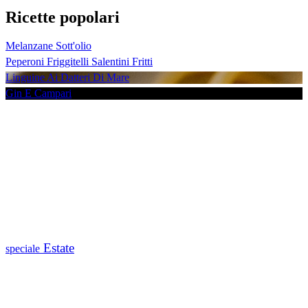
Ricette popolari
Melanzane Sott'olio
Peperoni Friggitelli Salentini Fritti
Linguine Ai Datteri Di Mare
Gin E Campari
Estate
speciale