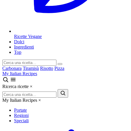
Ricette Vegane
Dolci
Ingredienti
Top
Carbonara
Tiramisù
Risotto
Pizza
My Italian Recipes
Ricerca ricette
×
My Italian Recipes
×
Portate
Regioni
Speciali