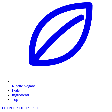
Ricette Vegane
Dolci
Ingredienti
Top
IT
EN
FR
DE
ES
PT
PL