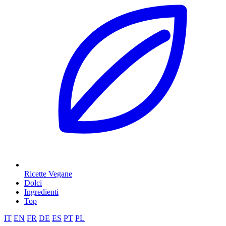
Ricette Vegane
Dolci
Ingredienti
Top
IT
EN
FR
DE
ES
PT
PL