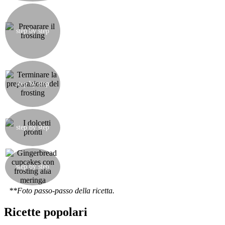
Preparate il frosting: unite gli albumi d'uovo, lo
zucchero e il sale in una ciotola di metallo.
Appoggiate la ciotola su di una pentola nella
step by step
quale bolle poca acqua e con la frusta a mano
mescolate costantemente per far sciogliere lo
zucchero.
Togliete la ciotola dal fuoco e montate il
composto con un frullino incrementando
gradualmente la velocità. Il composto dovrà
step by step
risultare lucido e la superficie esterna della ciotola
dovrà essere completamente fredda.
Continuate a montare il composto con la frusta e
aggiungete poco alla volta il burro a cubetti e
step by step
l'aroma di vaniglia, fino ad ottenere un composto
liscio e cremoso.
Mettete il frosting in una sacca da pasticcere con
bocchetta piccola (0,5cm) a stella e decorate i
step by step
cupcakes. Potete aggiungere a piacere mandorle
tritate, amarene e zuccherini colorati.
**Foto passo-passo della ricetta.
Ricette popolari