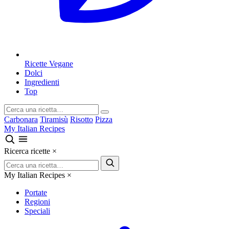
Ricette Vegane
Dolci
Ingredienti
Top
Carbonara
Tiramisù
Risotto
Pizza
My Italian Recipes
Ricerca ricette
×
My Italian Recipes
×
Portate
Regioni
Speciali