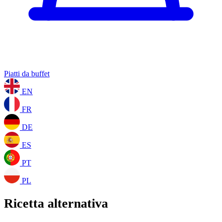
Piatti da buffet
EN
FR
DE
ES
PT
PL
Ricetta alternativa