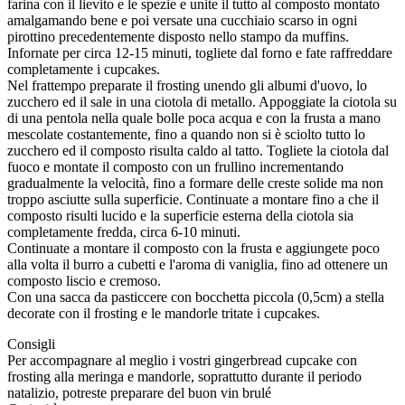
farina con il lievito e le spezie e unite il tutto al composto montato
amalgamando bene e poi versate una cucchiaio scarso in ogni
pirottino precedentemente disposto nello stampo da muffins.
Infornate per circa 12-15 minuti, togliete dal forno e fate raffreddare
completamente i cupcakes.
Nel frattempo preparate il frosting unendo gli albumi d'uovo, lo
zucchero ed il sale in una ciotola di metallo. Appoggiate la ciotola su
di una pentola nella quale bolle poca acqua e con la frusta a mano
mescolate costantemente, fino a quando non si è sciolto tutto lo
zucchero ed il composto risulta caldo al tatto. Togliete la ciotola dal
fuoco e montate il composto con un frullino incrementando
gradualmente la velocità, fino a formare delle creste solide ma non
troppo asciutte sulla superficie. Continuate a montare fino a che il
composto risulti lucido e la superficie esterna della ciotola sia
completamente fredda, circa 6-10 minuti.
Continuate a montare il composto con la frusta e aggiungete poco
alla volta il burro a cubetti e l'aroma di vaniglia, fino ad ottenere un
composto liscio e cremoso.
Con una sacca da pasticcere con bocchetta piccola (0,5cm) a stella
decorate con il frosting e le mandorle tritate i cupcakes.
Consigli
Per accompagnare al meglio i vostri gingerbread cupcake con
frosting alla meringa e mandorle, soprattutto durante il periodo
natalizio, potreste preparare del buon vin brulé