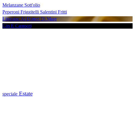
Melanzane Sott'olio
Peperoni Friggitelli Salentini Fritti
Linguine Ai Datteri Di Mare
Gin E Campari
Estate
speciale