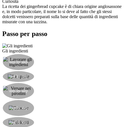
Curiosità
La ricetta dei gingerbread cupcake è di chiara origine anglosassone
e, in modo particolare, il nome lo si deve al fatto che gli stessi
dolcetti venissero preparati sulla base delle quantità di ingredienti
misurate con una tazzina.
Passo per passo
Gli ingredienti
Sbattete a crema il burro morbido e lo zucchero,
quindi unite l'uovo e fatelo amalgamare molto
step by step
bene.
Mescolate la farina con il lievito e le spezie e
step by step
unite il tutto al composto montato.
Versate una cucchiaio scarso di composto in ogni
pirottino precedentemente disposto nello stampo
step by step
da muffins.
Infornate per circa 12-15 minuti, togliete dal
forno e fate raffreddare completamente i
step by step
cupcakes.
Ecco i dolcetti pronti. Si passa ora alla
step by step
preparazione del frosting.